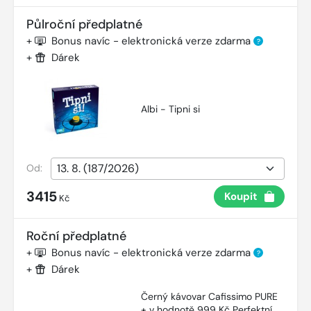
Půlroční předplatné
+
Bonus navíc - elektronická verze zdarma
?
+
Dárek
Albi - Tipni si
Od:
3415
Koupit
Kč
Roční předplatné
+
Bonus navíc - elektronická verze zdarma
?
+
Dárek
Černý kávovar Cafissimo PURE
+ v hodnotě 999 Kč Perfektní