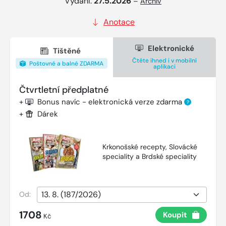
Vydání:
27.5.2026
–
Archiv
Anotace
Elektronické
Tištěné
Čtěte ihned i v mobilní
Poštovné a balné ZDARMA
aplikaci
Čtvrtletní předplatné
+
Bonus navíc - elektronická verze zdarma
?
+
Dárek
Krkonošské recepty, Slovácké
speciality a Brdské speciality
Od:
1708
Koupit
Kč