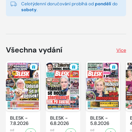
Celotýdenní doručování probíhá od
pondělí
do
soboty
.
Všechna vydání
Více
BLESK -
BLESK -
BLESK -
7.8.2026
6.8.2026
5.8.2026
od
od
od