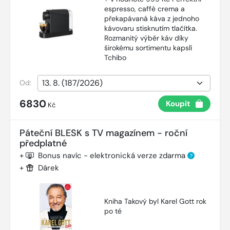
espresso, caffè crema a
překapávaná káva z jednoho
kávovaru stisknutím tlačítka.
Rozmanitý výběr káv díky
širokému sortimentu kapslí
Tchibo
Od:
6830
Koupit
Kč
Páteční BLESK s TV magazínem - roční
předplatné
+
Bonus navíc - elektronická verze zdarma
?
+
Dárek
Kniha Takový byl Karel Gott rok
po té