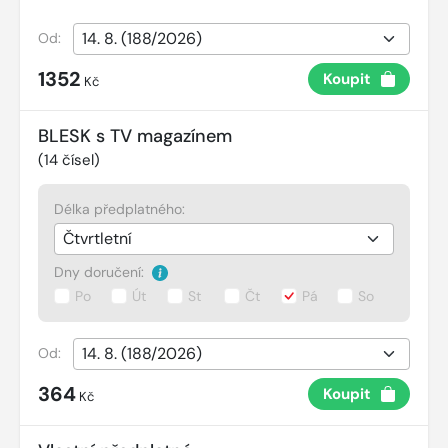
Od:
1352
Koupit
Kč
BLESK s TV magazínem
(
14
čísel)
Délka předplatného:
Dny doručení:
Po
Út
St
Čt
Pá
So
Od:
364
Koupit
Kč