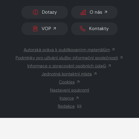
Dotazy
O nás
VOP
Kontakty
Autorská práva k publikovaným materiálům
Podmínky pro užívání služby informační společnosti
Informace o zpracování osobních údajů
Jednotná kontaktní místa
Cookies
Nastavení soukromí
Inzerce
Redakce
© 2026 Copyright
CZECH NEWS CENTER a.s.
a dodavatelé
obsahu