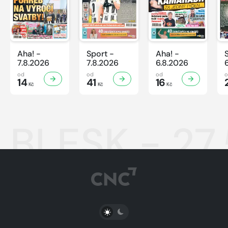
Aha! -
Sport -
Aha! -
7.8.2026
7.8.2026
6.8.2026
od
od
od
14
41
16
Kč
Kč
Kč
BLESK - 27
PŘEPNOUT SVĚTLÝ/TMAVÝ REŽIM