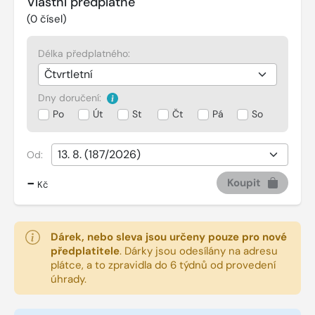
Vlastní předplatné
(
0
čísel)
Délka předplatného:
Dny doručení:
Po
Út
St
Čt
Pá
So
Od:
-
Koupit
Kč
Dárek, nebo sleva jsou určeny pouze pro nové
předplatitele
.
Dárky jsou odesílány na adresu
plátce, a to zpravidla do 6 týdnů od provedení
úhrady.