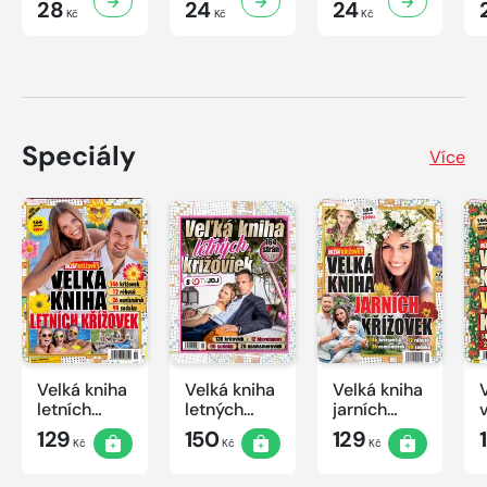
28
24
24
Kč
Kč
Kč
Speciály
Více
Velká kniha
Velká kniha
Velká kniha
letních
letných
jarních
křížovek
krížoviek s
křížovek
129
150
129
Kč
Kč
Kč
2026
TV JOJ
2026
2026