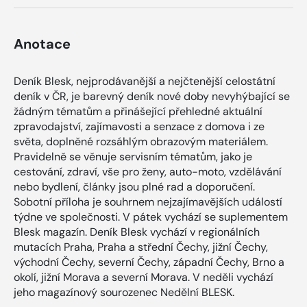
Anotace
Deník Blesk, nejprodávanější a nejčtenější celostátní
deník v ČR, je barevný deník nové doby nevyhýbající se
žádným tématům a přinášející přehledné aktuální
zpravodajství, zajímavosti a senzace z domova i ze
světa, doplněné rozsáhlým obrazovým materiálem.
Pravidelně se věnuje servisním tématům, jako je
cestování, zdraví, vše pro ženy, auto-moto, vzdělávání
nebo bydlení, články jsou plné rad a doporučení.
Sobotní příloha je souhrnem nejzajímavějších událostí
týdne ve společnosti. V pátek vychází se suplementem
Blesk magazín. Deník Blesk vychází v regionálních
mutacích Praha, Praha a střední Čechy, jižní Čechy,
východní Čechy, severní Čechy, západní Čechy, Brno a
okolí, jižní Morava a severní Morava. V neděli vychází
jeho magazínový sourozenec Nedělní BLESK.