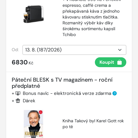
espresso, caffè crema a
překapávaná káva z jednoho
kávovaru stisknutím tlačítka.
Rozmanitý výběr káv díky
širokému sortimentu kapslí
Tchibo
Od:
6830
Koupit
Kč
Páteční BLESK s TV magazínem - roční
předplatné
+
Bonus navíc - elektronická verze zdarma
?
+
Dárek
Kniha Takový byl Karel Gott rok
po té