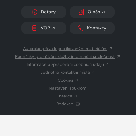
Dotazy
O nás
VOP
Kontakty
Autorská práva k publikovaným materiálům
Podmínky pro užívání služby informační společnosti
Informace o zpracování osobních údajů
Jednotná kontaktní místa
Cookies
Nastavení soukromí
Inzerce
Redakce
© 2026 Copyright
CZECH NEWS CENTER a.s.
a dodavatelé
obsahu