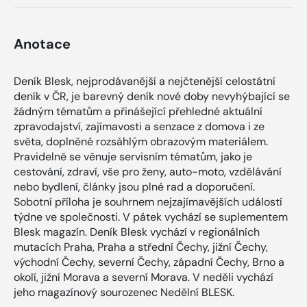
Anotace
Deník Blesk, nejprodávanější a nejčtenější celostátní
deník v ČR, je barevný deník nové doby nevyhýbající se
žádným tématům a přinášející přehledné aktuální
zpravodajství, zajímavosti a senzace z domova i ze
světa, doplněné rozsáhlým obrazovým materiálem.
Pravidelně se věnuje servisním tématům, jako je
cestování, zdraví, vše pro ženy, auto-moto, vzdělávání
nebo bydlení, články jsou plné rad a doporučení.
Sobotní příloha je souhrnem nejzajímavějších událostí
týdne ve společnosti. V pátek vychází se suplementem
Blesk magazín. Deník Blesk vychází v regionálních
mutacích Praha, Praha a střední Čechy, jižní Čechy,
východní Čechy, severní Čechy, západní Čechy, Brno a
okolí, jižní Morava a severní Morava. V neděli vychází
jeho magazínový sourozenec Nedělní BLESK.