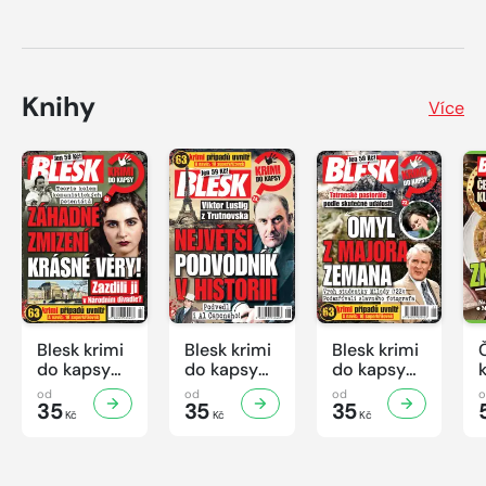
Knihy
Více
Blesk krimi
Blesk krimi
Blesk krimi
do kapsy
do kapsy
do kapsy
č.7/2026
č.6/2026
č.5/2026
od
od
od
35
35
35
Kč
Kč
Kč