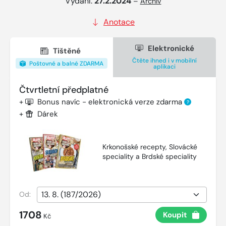
Vydání:
27.2.2024
–
Archiv
Anotace
Elektronické
Tištěné
Čtěte ihned i v mobilní
Poštovné a balné ZDARMA
aplikaci
Čtvrtletní předplatné
+
Bonus navíc - elektronická verze zdarma
?
+
Dárek
Krkonošské recepty, Slovácké
speciality a Brdské speciality
Od:
1708
Koupit
Kč