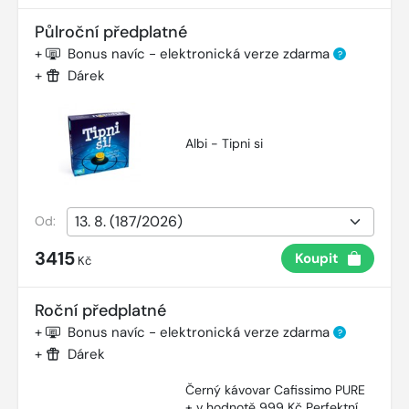
Půlroční předplatné
+
Bonus navíc - elektronická verze zdarma
?
+
Dárek
Albi - Tipni si
Od:
3415
Koupit
Kč
Roční předplatné
+
Bonus navíc - elektronická verze zdarma
?
+
Dárek
Černý kávovar Cafissimo PURE
+ v hodnotě 999 Kč Perfektní