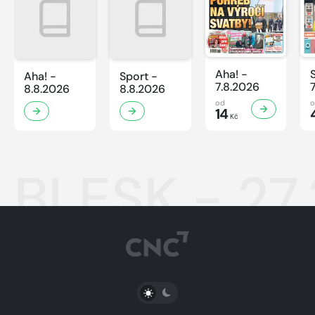
Aha! -
Aha! -
Sport -
7.8.2026
8.8.2026
8.8.2026
od
14
Kč
BLESK - 27
PŘEPNOUT SVĚTLÝ/TMAVÝ REŽIM