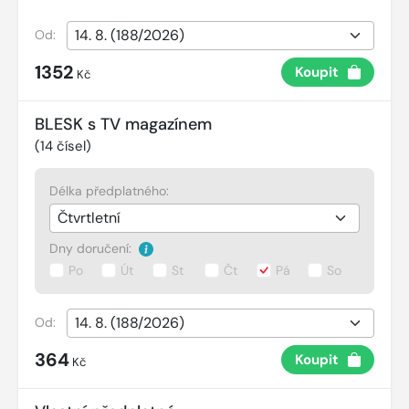
Od:
1352
Koupit
Kč
BLESK s TV magazínem
(
14
čísel)
Délka předplatného:
Dny doručení:
Po
Út
St
Čt
Pá
So
Od:
364
Koupit
Kč