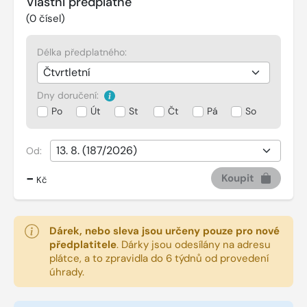
Vlastní předplatné
(
0
čísel)
Délka předplatného:
Dny doručení:
Po
Út
St
Čt
Pá
So
Od:
-
Koupit
Kč
Dárek, nebo sleva jsou určeny pouze pro nové
předplatitele
.
Dárky jsou odesílány na adresu
plátce, a to zpravidla do 6 týdnů od provedení
úhrady.