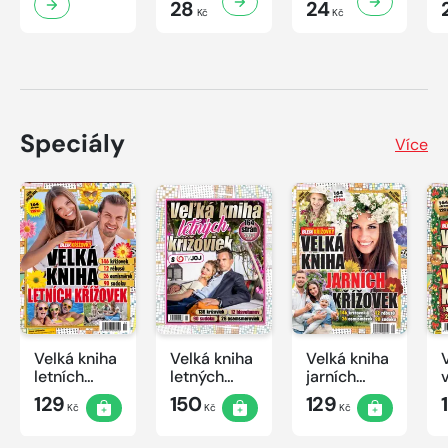
28
24
Kč
Kč
Speciály
Více
Velká kniha
Velká kniha
Velká kniha
letních
letných
jarních
křížovek
krížoviek s
křížovek
129
150
129
Kč
Kč
Kč
2026
TV JOJ
2026
2026