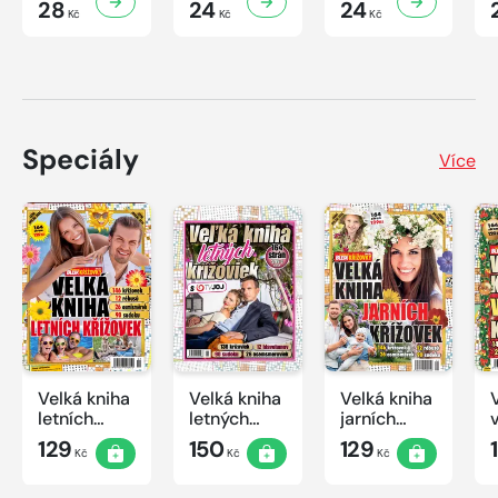
28
24
24
Kč
Kč
Kč
Speciály
Více
Velká kniha
Velká kniha
Velká kniha
letních
letných
jarních
křížovek
krížoviek s
křížovek
129
150
129
Kč
Kč
Kč
2026
TV JOJ
2026
2026