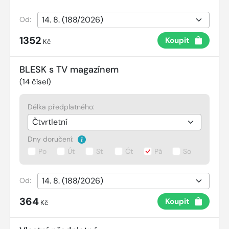
Od:
1352
Koupit
Kč
BLESK s TV magazínem
(
14
čísel)
Délka předplatného:
Dny doručení:
Po
Út
St
Čt
Pá
So
Od:
364
Koupit
Kč