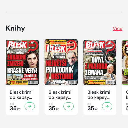
Knihy
Více
Blesk krimi
Blesk krimi
Blesk krimi
do kapsy
do kapsy
do kapsy
č.7/2026
č.6/2026
č.5/2026
od
od
od
35
35
35
Kč
Kč
Kč