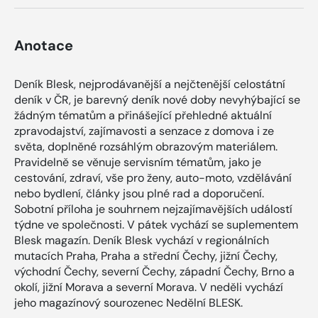
Anotace
Deník Blesk, nejprodávanější a nejčtenější celostátní
deník v ČR, je barevný deník nové doby nevyhýbající se
žádným tématům a přinášející přehledné aktuální
zpravodajství, zajímavosti a senzace z domova i ze
světa, doplněné rozsáhlým obrazovým materiálem.
Pravidelně se věnuje servisním tématům, jako je
cestování, zdraví, vše pro ženy, auto-moto, vzdělávání
nebo bydlení, články jsou plné rad a doporučení.
Sobotní příloha je souhrnem nejzajímavějších událostí
týdne ve společnosti. V pátek vychází se suplementem
Blesk magazín. Deník Blesk vychází v regionálních
mutacích Praha, Praha a střední Čechy, jižní Čechy,
východní Čechy, severní Čechy, západní Čechy, Brno a
okolí, jižní Morava a severní Morava. V neděli vychází
jeho magazínový sourozenec Nedělní BLESK.