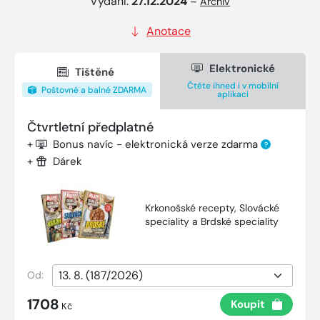
Vydání:
27.12.2024
–
Archiv
Anotace
Elektronické
Tištěné
Čtěte ihned i v mobilní
Poštovné a balné ZDARMA
aplikaci
Čtvrtletní předplatné
+
Bonus navíc - elektronická verze zdarma
?
+
Dárek
Krkonošské recepty, Slovácké
speciality a Brdské speciality
Od:
1708
Koupit
Kč