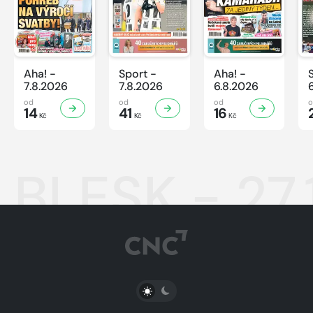
Aha! -
Sport -
Aha! -
7.8.2026
7.8.2026
6.8.2026
od
od
od
14
41
16
Kč
Kč
Kč
BLESK - 27.
PŘEPNOUT SVĚTLÝ/TMAVÝ REŽIM