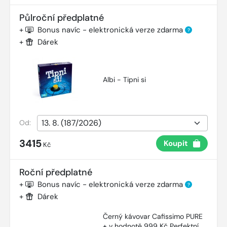
Půlroční předplatné
+
Bonus navíc - elektronická verze zdarma
?
+
Dárek
Albi - Tipni si
Od:
3415
Koupit
Kč
Roční předplatné
+
Bonus navíc - elektronická verze zdarma
?
+
Dárek
Černý kávovar Cafissimo PURE
+ v hodnotě 999 Kč Perfektní