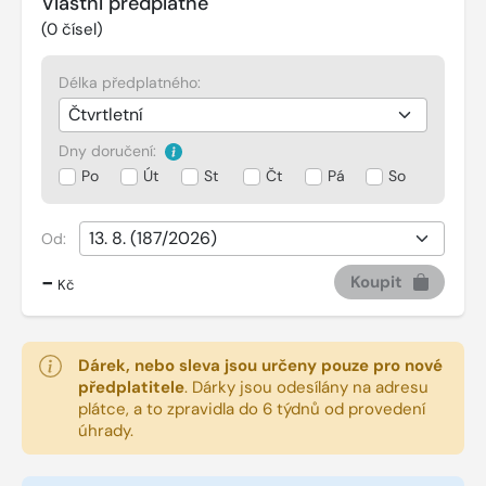
Vlastní předplatné
(
0
čísel)
Délka předplatného:
Dny doručení:
Po
Út
St
Čt
Pá
So
Od:
-
Koupit
Kč
Dárek, nebo sleva jsou určeny pouze pro nové
předplatitele
.
Dárky jsou odesílány na adresu
plátce, a to zpravidla do 6 týdnů od provedení
úhrady.