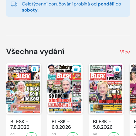
Celotýdenní doručování probíhá od
pondělí
do
soboty
.
Všechna vydání
Více
BLESK -
BLESK -
BLESK -
7.8.2026
6.8.2026
5.8.2026
od
od
od