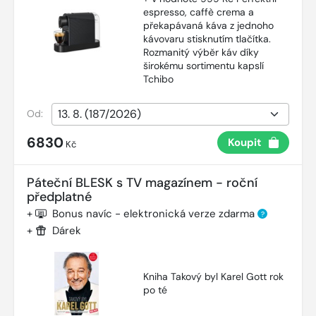
espresso, caffè crema a
překapávaná káva z jednoho
kávovaru stisknutím tlačítka.
Rozmanitý výběr káv díky
širokému sortimentu kapslí
Tchibo
Od:
6830
Koupit
Kč
Páteční BLESK s TV magazínem - roční
předplatné
+
Bonus navíc - elektronická verze zdarma
?
+
Dárek
Kniha Takový byl Karel Gott rok
po té