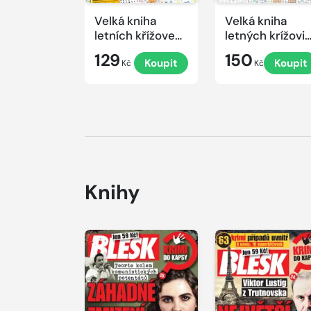
Velká kniha
Velká kniha
letních křížovek
letných krížovi
2026
s TV JOJ 2026
129
150
Koupit
Koupit
Kč
Kč
Knihy