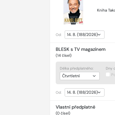
Kniha Tako
Od:
BLESK s TV magazínem
(
14
čísel)
Délka předplatného:
Dny d
P
Od:
Vlastní předplatné
(
0
čísel)