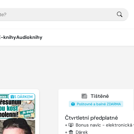
E-knihy
Audioknihy
Tištěné
S DÁRKEM
Poštovné a balné ZDARMA
Čtvrtletní předplatné
+
Bonus navíc - elektronická
+
Dárek