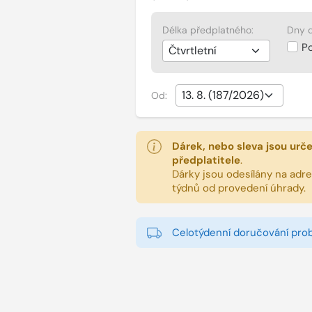
Délka předplatného:
Dny d
P
Od:
Dárek, nebo sleva jsou urč
předplatitele
.
Dárky jsou odesílány na adres
týdnů od provedení úhrady.
Celotýdenní doručování pro