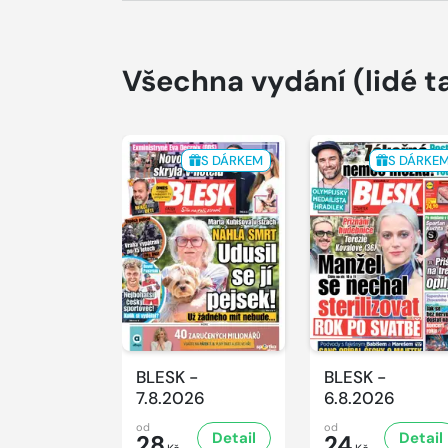
Všechna vydání
(lidé t
S DÁRKEM
S DÁRKE
BLESK -
BLESK -
7.8.2026
6.8.2026
od
od
Detail
Detail
28
24