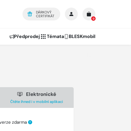
DÁRKOVÝ
CERTIFIKÁT
0
Předprodej
Témata
BLESKmobil
Elektronické
Čtěte ihned i v mobilní aplikaci
 verze zdarma
?