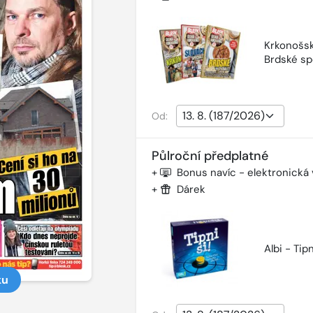
Krkonošsk
Brdské sp
Od:
Půlroční předplatné
+
Bonus navíc - elektronická
+
Dárek
Albi - Tipn
ku