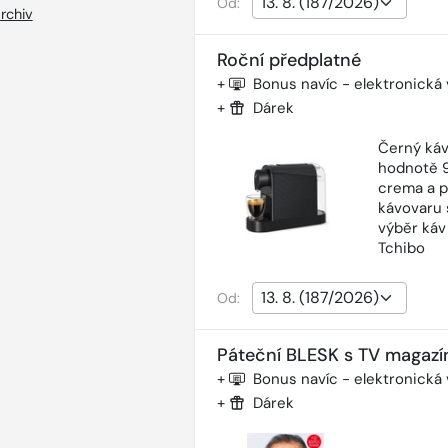
Od:
rchiv
Roční předplatné
+
Bonus navíc - elektronická
+
Dárek
Černý káv
hodnotě 9
crema a p
kávovaru 
výběr káv
Tchibo
Od:
Páteční BLESK s TV magazí
+
Bonus navíc - elektronická
+
Dárek