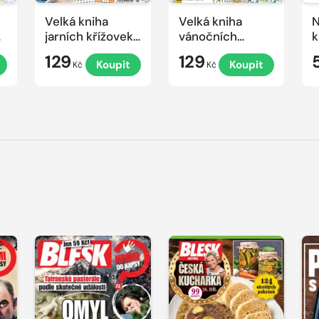
Velká kniha
Velká kniha
N
ek
jarních křížovek
vánočních
k
2026
křížovek 2025
e
129
129
Koupit
Koupit
Kč
Kč