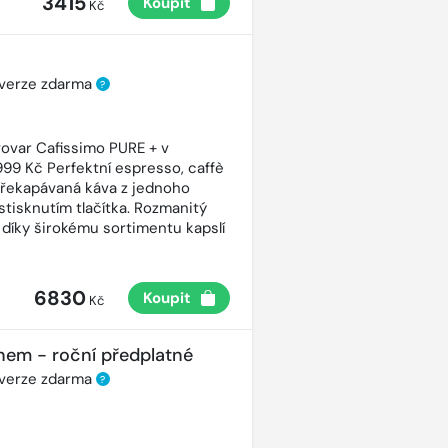
3415
Koupit
Kč
 verze zdarma
?
ovar Cafissimo PURE + v
99 Kč Perfektní espresso, caffè
řekapávaná káva z jednoho
stisknutím tlačítka. Rozmanitý
 díky širokému sortimentu kapslí
6830
Koupit
Kč
nem - roční předplatné
 verze zdarma
?