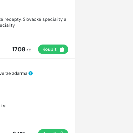
é recepty, Slovácké speciality a
eciality
1708
Koupit
Kč
 verze zdarma
?
i si