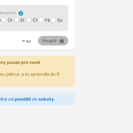
oručení:
o
Út
St
Čt
Pá
So
-
Koupit
Kč
eny pouze pro nové
u plátce, a to zpravidla do 6
bíhá od
pondělí
do
soboty
.