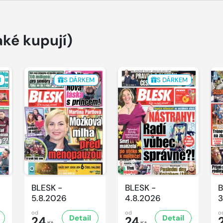
aké kupují)
M
S DÁRKEM
S DÁRKEM
BLESK -
BLESK -
B
5.8.2026
4.8.2026
3
od
od
o
Detail
Detail
24
24