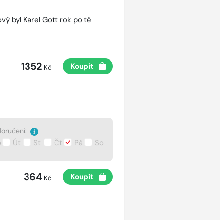
vý byl Karel Gott rok po té
1352
Koupit
Kč
oručení:
o
Út
St
Čt
Pá
So
364
Koupit
Kč