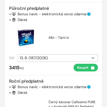
Půlroční předplatné
+
Bonus navíc - elektronická verze zdarma
?
+
Dárek
Albi - Tipni si
Od:
3415
Koupit
Kč
Roční předplatné
+
Bonus navíc - elektronická verze zdarma
?
+
Dárek
Černý kávovar Cafissimo PURE
+ v hodnotě 999 Kč Perfektní