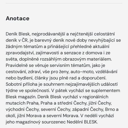
Anotace
Deník Blesk, nejprodávanější a nejčtenější celostátní
deník v ČR, je barevný deník nové doby nevyhýbající se
žádným tématům a přinášející přehledné aktuální
zpravodajství, zajímavosti a senzace z domova i ze
světa, doplněné rozsáhlým obrazovým materiálem.
Pravidelně se věnuje servisním tématům, jako je
cestování, zdraví, vše pro ženy, auto-moto, vzdělávání
nebo bydlení, články jsou plné rad a doporučení.
Sobotní příloha je souhrnem nejzajímavějších událostí
týdne ve společnosti. V pátek vychází se suplementem
Blesk magazín. Deník Blesk vychází v regionálních
mutacích Praha, Praha a střední Čechy, jižní Čechy,
východní Čechy, severní Čechy, západní Čechy, Brno a
okolí, jižní Morava a severní Morava. V neděli vychází
jeho magazínový sourozenec Nedělní BLESK.