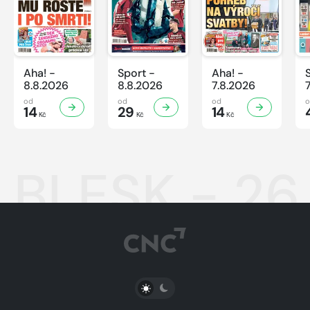
Aha! -
Sport -
Aha! -
8.8.2026
8.8.2026
7.8.2026
od
od
od
14
29
14
Kč
Kč
Kč
BLESK - 26
PŘEPNOUT SVĚTLÝ/TMAVÝ REŽIM