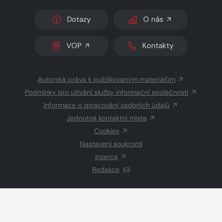
Dotazy
O nás
VOP
Kontakty
Autorská práva k publikovaným materiálům
Podmínky pro užívání služby informační společnosti
Informace o zpracování osobních údajů
Jednotná kontaktní místa
Cookies
Nastavení soukromí
Inzerce
Redakce
© 2026 Copyright
CZECH NEWS CENTER a.s.
a dodavatelé
obsahu