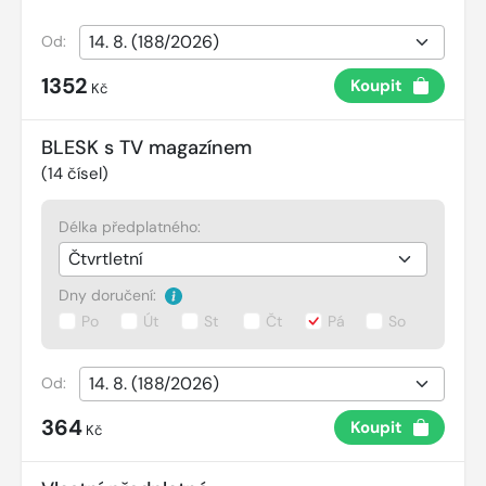
Od:
1352
Koupit
Kč
BLESK s TV magazínem
(
14
čísel)
Délka předplatného:
Dny doručení:
Po
Út
St
Čt
Pá
So
Od:
364
Koupit
Kč