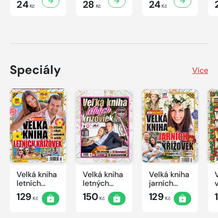
24
28
24
Kč
Kč
Kč
Speciály
Více
Velká kniha
Velká kniha
Velká kniha
letních
letných
jarních
křížovek
krížoviek s
křížovek
129
150
129
Kč
Kč
Kč
2026
TV JOJ
2026
2026