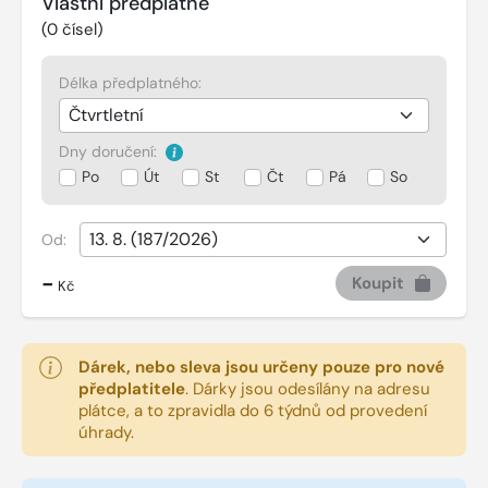
Vlastní předplatné
(
0
čísel)
Délka předplatného:
Dny doručení:
Po
Út
St
Čt
Pá
So
Od:
-
Koupit
Kč
Dárek, nebo sleva jsou určeny pouze pro nové
předplatitele
.
Dárky jsou odesílány na adresu
plátce, a to zpravidla do 6 týdnů od provedení
úhrady.