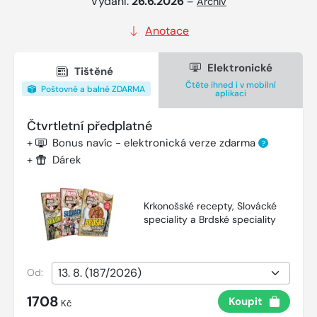
Vydání:
26.6.2026
–
Archiv
Anotace
Elektronické
Tištěné
Čtěte ihned i v mobilní
Poštovné a balné ZDARMA
aplikaci
Čtvrtletní předplatné
+
Bonus navíc - elektronická verze zdarma
?
+
Dárek
Krkonošské recepty, Slovácké
speciality a Brdské speciality
Od:
1708
Koupit
Kč