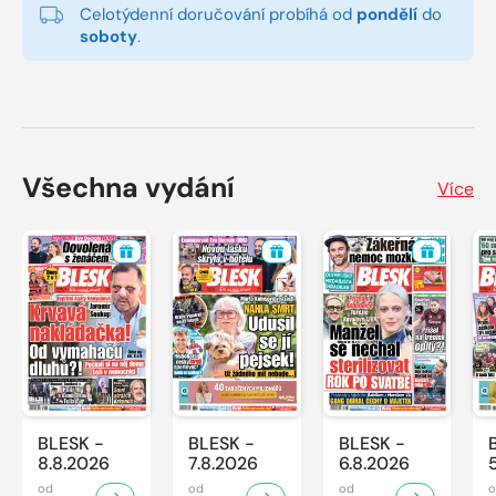
Celotýdenní doručování probíhá od
pondělí
do
soboty
.
Všechna vydání
Více
BLESK -
BLESK -
BLESK -
8.8.2026
7.8.2026
6.8.2026
od
od
od