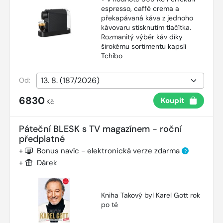
espresso, caffè crema a
překapávaná káva z jednoho
kávovaru stisknutím tlačítka.
Rozmanitý výběr káv díky
širokému sortimentu kapslí
Tchibo
Od:
6830
Koupit
Kč
Páteční BLESK s TV magazínem - roční
předplatné
+
Bonus navíc - elektronická verze zdarma
?
+
Dárek
Kniha Takový byl Karel Gott rok
po té