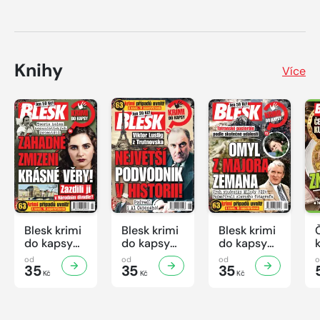
Knihy
Více
Blesk krimi
Blesk krimi
Blesk krimi
do kapsy
do kapsy
do kapsy
č.7/2026
č.6/2026
č.5/2026
od
od
od
35
35
35
Kč
Kč
Kč