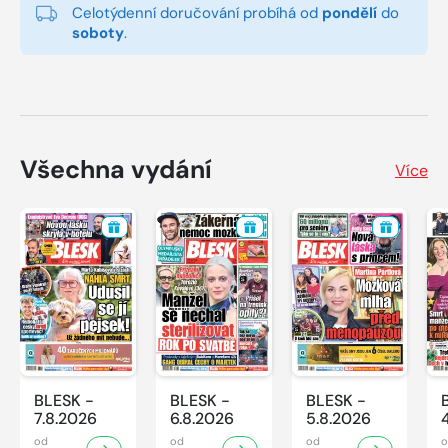
Celotýdenní doručování probíhá od
pondělí
do
soboty
.
Všechna vydání
Více
BLESK -
BLESK -
BLESK -
7.8.2026
6.8.2026
5.8.2026
od
od
od