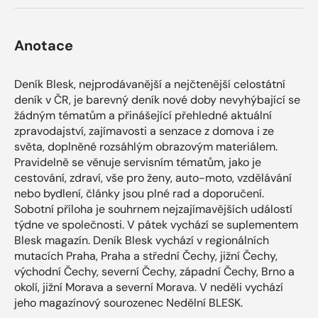
Anotace
Deník Blesk, nejprodávanější a nejčtenější celostátní
deník v ČR, je barevný deník nové doby nevyhýbající se
žádným tématům a přinášející přehledné aktuální
zpravodajství, zajímavosti a senzace z domova i ze
světa, doplněné rozsáhlým obrazovým materiálem.
Pravidelně se věnuje servisním tématům, jako je
cestování, zdraví, vše pro ženy, auto-moto, vzdělávání
nebo bydlení, články jsou plné rad a doporučení.
Sobotní příloha je souhrnem nejzajímavějších událostí
týdne ve společnosti. V pátek vychází se suplementem
Blesk magazín. Deník Blesk vychází v regionálních
mutacích Praha, Praha a střední Čechy, jižní Čechy,
východní Čechy, severní Čechy, západní Čechy, Brno a
okolí, jižní Morava a severní Morava. V neděli vychází
jeho magazínový sourozenec Nedělní BLESK.