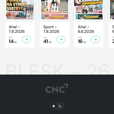
Aha! -
Sport -
Aha! -
7.8.2026
7.8.2026
6.8.2026
od
od
od
14
41
16
Kč
Kč
Kč
BLESK - 26.
PŘEPNOUT SVĚTLÝ/TMAVÝ REŽIM