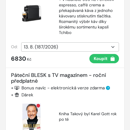
espresso, caffè crema a
překapávaná káva z jednoho
kávovaru stisknutím tlačítka.
Rozmanitý výběr káv díky
širokému sortimentu kapslí
Tchibo
Od:
6830
Koupit
Kč
Páteční BLESK s TV magazínem - roční
předplatné
+
Bonus navíc - elektronická verze zdarma
?
+
Dárek
Kniha Takový byl Karel Gott rok
po té