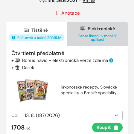
Vydání:
26.6.2021
–
Archiv
Anotace
Elektronické
Tištěné
Čtěte ihned i v mobilní
Poštovné a balné ZDARMA
aplikaci
Čtvrtletní předplatné
+
Bonus navíc - elektronická verze zdarma
?
+
Dárek
Krkonošské recepty, Slovácké
speciality a Brdské speciality
Od:
1708
Koupit
Kč