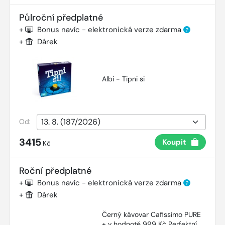
Půlroční předplatné
+
Bonus navíc - elektronická verze zdarma
?
+
Dárek
Albi - Tipni si
Od:
3415
Koupit
Kč
Roční předplatné
+
Bonus navíc - elektronická verze zdarma
?
+
Dárek
Černý kávovar Cafissimo PURE
+ v hodnotě 999 Kč Perfektní