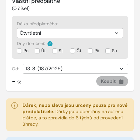
Vlastní předplatné
(
0
čísel)
Délka předplatného:
Dny doručení:
Po
Út
St
Čt
Pá
So
Od:
-
Koupit
Kč
Dárek, nebo sleva jsou určeny pouze pro nové
předplatitele
.
Dárky jsou odesílány na adresu
plátce, a to zpravidla do 6 týdnů od provedení
úhrady.