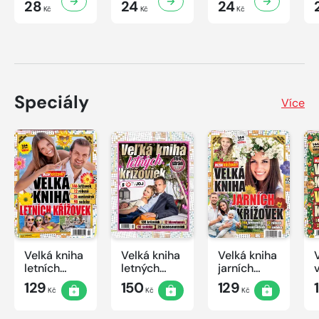
28
24
24
Kč
Kč
Kč
Speciály
Více
Velká kniha
Velká kniha
Velká kniha
letních
letných
jarních
křížovek
krížoviek s
křížovek
129
150
129
Kč
Kč
Kč
2026
TV JOJ
2026
2026