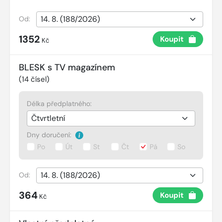
Od:
1352
Koupit
Kč
BLESK s TV magazínem
(
14
čísel)
Délka předplatného:
Dny doručení:
Po
Út
St
Čt
Pá
So
Od:
364
Koupit
Kč