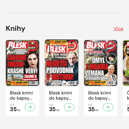
Knihy
Více
Blesk krimi
Blesk krimi
Blesk krimi
do kapsy
do kapsy
do kapsy
č.7/2026
č.6/2026
č.5/2026
od
od
od
35
35
35
Kč
Kč
Kč