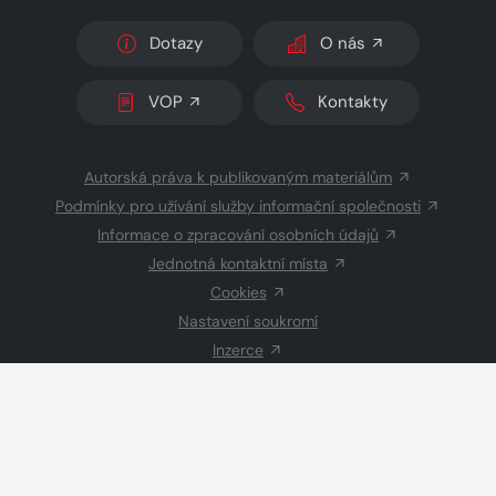
Dotazy
O nás
VOP
Kontakty
Autorská práva k publikovaným materiálům
Podmínky pro užívání služby informační společnosti
Informace o zpracování osobních údajů
Jednotná kontaktní místa
Cookies
Nastavení soukromí
Inzerce
Redakce
© 2026 Copyright
CZECH NEWS CENTER a.s.
a dodavatelé
obsahu