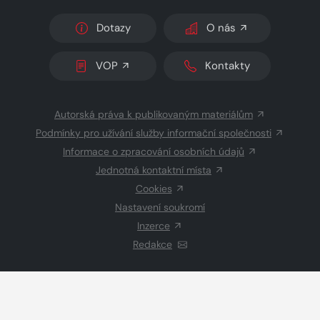
Dotazy
O nás
VOP
Kontakty
Autorská práva k publikovaným materiálům
Podmínky pro užívání služby informační společnosti
Informace o zpracování osobních údajů
Jednotná kontaktní místa
Cookies
Nastavení soukromí
Inzerce
Redakce
© 2026 Copyright
CZECH NEWS CENTER a.s.
a dodavatelé
obsahu