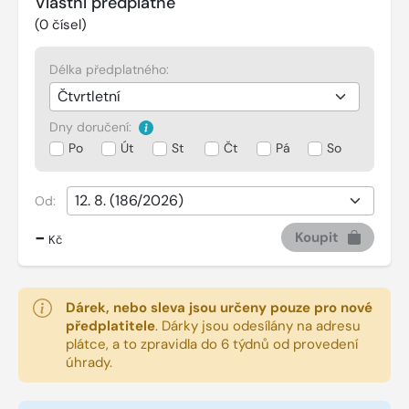
Vlastní předplatné
(
0
čísel)
Délka předplatného:
Dny doručení:
Po
Út
St
Čt
Pá
So
Od:
-
Koupit
Kč
Dárek, nebo sleva jsou určeny pouze pro nové
předplatitele
.
Dárky jsou odesílány na adresu
plátce, a to zpravidla do 6 týdnů od provedení
úhrady.