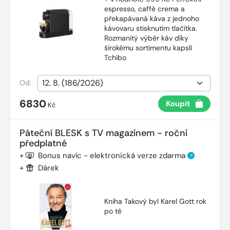
espresso, caffè crema a
překapávaná káva z jednoho
kávovaru stisknutím tlačítka.
Rozmanitý výběr káv díky
širokému sortimentu kapslí
Tchibo
Od:
6830
Koupit
Kč
Páteční BLESK s TV magazínem - roční
předplatné
+
Bonus navíc - elektronická verze zdarma
?
+
Dárek
Kniha Takový byl Karel Gott rok
po té