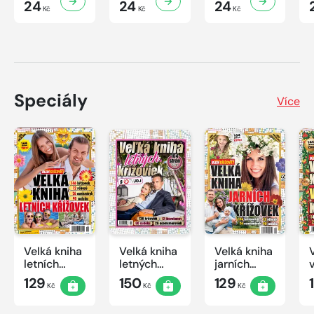
24
24
24
Kč
Kč
Kč
Speciály
Více
Velká kniha
Velká kniha
Velká kniha
letních
letných
jarních
křížovek
krížoviek s
křížovek
129
150
129
Kč
Kč
Kč
2026
TV JOJ
2026
2026