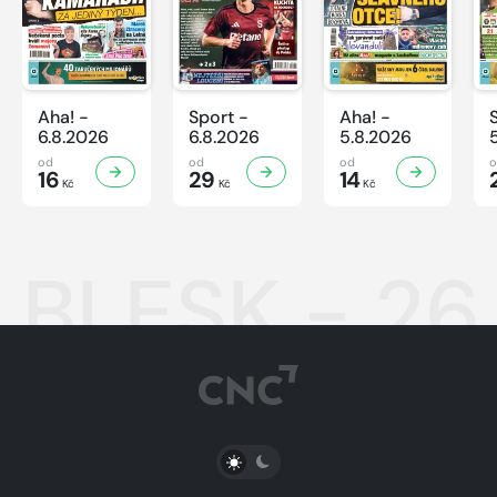
Aha! -
Sport -
Aha! -
6.8.2026
6.8.2026
5.8.2026
od
od
od
16
29
14
Kč
Kč
Kč
BLESK - 26
PŘEPNOUT SVĚTLÝ/TMAVÝ REŽIM