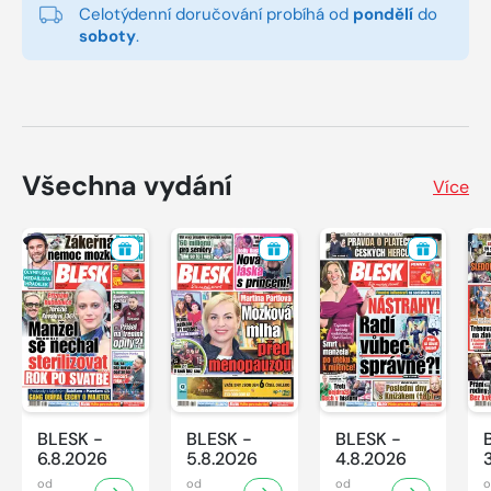
Celotýdenní doručování probíhá od
pondělí
do
soboty
.
Všechna vydání
Více
BLESK -
BLESK -
BLESK -
6.8.2026
5.8.2026
4.8.2026
od
od
od