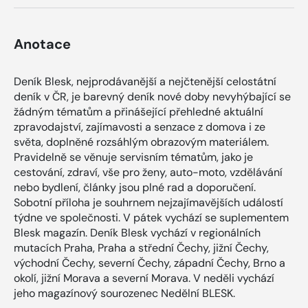
Anotace
Deník Blesk, nejprodávanější a nejčtenější celostátní
deník v ČR, je barevný deník nové doby nevyhýbající se
žádným tématům a přinášející přehledné aktuální
zpravodajství, zajímavosti a senzace z domova i ze
světa, doplněné rozsáhlým obrazovým materiálem.
Pravidelně se věnuje servisním tématům, jako je
cestování, zdraví, vše pro ženy, auto-moto, vzdělávání
nebo bydlení, články jsou plné rad a doporučení.
Sobotní příloha je souhrnem nejzajímavějších událostí
týdne ve společnosti. V pátek vychází se suplementem
Blesk magazín. Deník Blesk vychází v regionálních
mutacích Praha, Praha a střední Čechy, jižní Čechy,
východní Čechy, severní Čechy, západní Čechy, Brno a
okolí, jižní Morava a severní Morava. V neděli vychází
jeho magazínový sourozenec Nedělní BLESK.