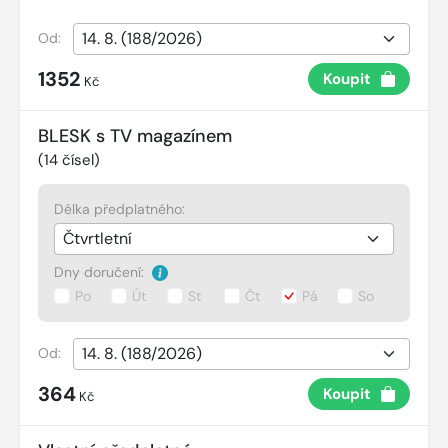
Od:
1352
Koupit
Kč
BLESK s TV magazínem
(
14
čísel)
Délka předplatného:
Dny doručení:
Po
Út
St
Čt
Pá
So
Od:
364
Koupit
Kč