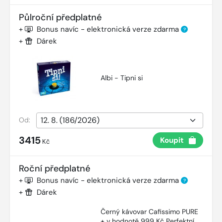
Půlroční předplatné
+
Bonus navíc - elektronická verze zdarma
?
+
Dárek
Albi - Tipni si
Od:
3415
Koupit
Kč
Roční předplatné
+
Bonus navíc - elektronická verze zdarma
?
+
Dárek
Černý kávovar Cafissimo PURE
+ v hodnotě 999 Kč Perfektní