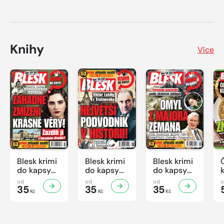
Knihy
Více
Blesk krimi
Blesk krimi
Blesk krimi
do kapsy
do kapsy
do kapsy
č.7/2026
č.6/2026
č.5/2026
od
od
od
35
35
35
Kč
Kč
Kč