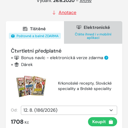
Vydání:
26.6.2020
–
Archiv
Anotace
Elektronické
Tištěné
Čtěte ihned i v mobilní
Poštovné a balné ZDARMA
aplikaci
Čtvrtletní předplatné
+
Bonus navíc - elektronická verze zdarma
?
+
Dárek
Krkonošské recepty, Slovácké
speciality a Brdské speciality
Od:
1708
Koupit
Kč