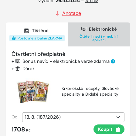
Vydání:
26.10.2024
–
Archiv
Anotace
Elektronické
Tištěné
Čtěte ihned i v mobilní
Poštovné a balné ZDARMA
aplikaci
Čtvrtletní předplatné
+
Bonus navíc - elektronická verze zdarma
?
+
Dárek
Krkonošské recepty, Slovácké
speciality a Brdské speciality
Od:
1708
Koupit
Kč