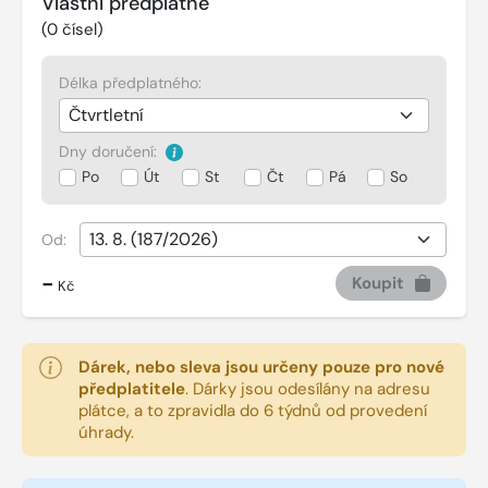
Vlastní předplatné
(
0
čísel)
Délka předplatného:
Dny doručení:
Po
Út
St
Čt
Pá
So
Od:
-
Koupit
Kč
Dárek, nebo sleva jsou určeny pouze pro nové
předplatitele
.
Dárky jsou odesílány na adresu
plátce, a to zpravidla do 6 týdnů od provedení
úhrady.