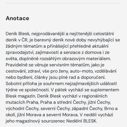
Anotace
Deník Blesk, nejprodávanější a nejčtenější celostátní
deník v ČR, je barevný deník nové doby nevyhýbající se
žádným tématům a přinášející přehledné aktuální
zpravodajství, zajímavosti a senzace z domova i ze
světa, doplněné rozsáhlým obrazovým materiálem.
Pravidelně se věnuje servisním tématům, jako je
cestování, zdraví, vše pro ženy, auto-moto, vzdělávání
nebo bydlení, články jsou plné rad a doporučení.
Sobotní příloha je souhrnem nejzajímavějších událostí
týdne ve společnosti. V pátek vychází se suplementem
Blesk magazín. Deník Blesk vychází v regionálních
mutacích Praha, Praha a střední Čechy, jižní Čechy,
východní Čechy, severní Čechy, západní Čechy, Brno a
okolí, jižní Morava a severní Morava. V neděli vychází
jeho magazínový sourozenec Nedělní BLESK.