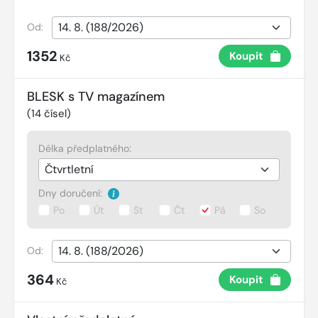
Od:
1352
Koupit
Kč
BLESK s TV magazínem
(
14
čísel)
Délka předplatného:
Dny doručení:
Po
Út
St
Čt
Pá
So
Od:
364
Koupit
Kč