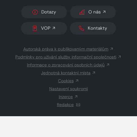
Dotazy
O nás
VOP
Kontakty
Autorská práva k publikovaným materiálům
Podmínky pro užívání služby informační společnosti
Informace o zpracování osobních údajů
Jednotná kontaktní místa
Cookies
Nastavení soukromí
Inzerce
Redakce
© 2026 Copyright
CZECH NEWS CENTER a.s.
a dodavatelé
obsahu