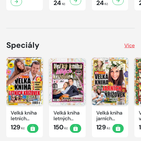
24
24
Kč
Kč
Speciály
Více
Velká kniha
Velká kniha
Velká kniha
letních
letných
jarních
křížovek
krížoviek s
křížovek
129
150
129
Kč
Kč
Kč
2026
TV JOJ
2026
2026