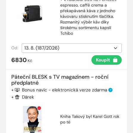
espresso, caffè crema a
překapávaná káva z jednoho
kávovaru stisknutím tlačítka.
Rozmanitý výběr káv díky
širokému sortimentu kapslí
Tchibo
Od:
6830
Koupit
Kč
Páteční BLESK s TV magazínem - roční
předplatné
+
Bonus navíc - elektronická verze zdarma
?
+
Dárek
Kniha Takový byl Karel Gott rok
po té