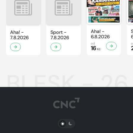
Aha! -
Aha! -
Sport -
6.8.2026
7.8.2026
7.8.2026
od
16
Kč
BLESK - 26
PŘEPNOUT SVĚTLÝ/TMAVÝ REŽIM