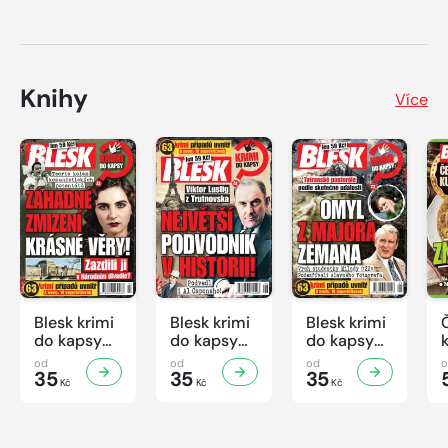
Knihy
Více
Blesk krimi
Blesk krimi
Blesk krimi
do kapsy
do kapsy
do kapsy
č.7/2026
č.6/2026
č.5/2026
od
od
od
35
35
35
Kč
Kč
Kč