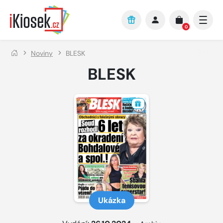
Přejít na hlavní obsah
0
Noviny
BLESK
BLESK
Ukázka