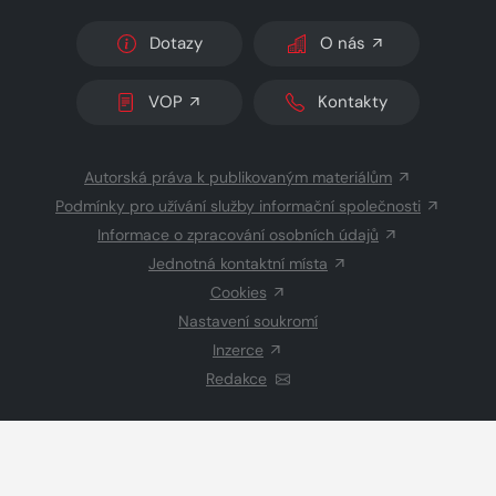
Dotazy
O nás
VOP
Kontakty
Autorská práva k publikovaným materiálům
Podmínky pro užívání služby informační společnosti
Informace o zpracování osobních údajů
Jednotná kontaktní místa
Cookies
Nastavení soukromí
Inzerce
Redakce
© 2026 Copyright
CZECH NEWS CENTER a.s.
a dodavatelé
obsahu