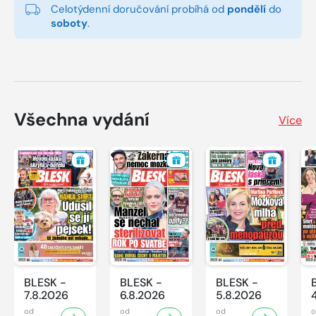
Celotýdenní doručování probíhá od
pondělí
do
soboty
.
Všechna vydání
Více
BLESK -
BLESK -
BLESK -
7.8.2026
6.8.2026
5.8.2026
od
od
od