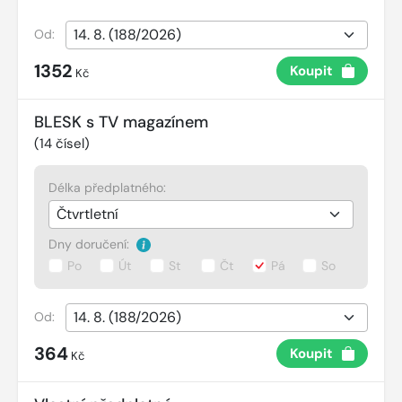
Od:
1352
Koupit
Kč
BLESK s TV magazínem
(
14
čísel)
Délka předplatného:
Dny doručení:
Po
Út
St
Čt
Pá
So
Od:
364
Koupit
Kč