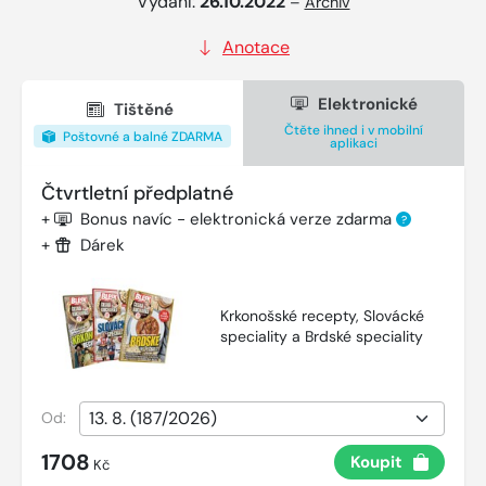
Vydání:
26.10.2022
–
Archiv
Anotace
Elektronické
Tištěné
Čtěte ihned i v mobilní
Poštovné a balné ZDARMA
aplikaci
Čtvrtletní předplatné
+
Bonus navíc - elektronická verze zdarma
?
+
Dárek
Krkonošské recepty, Slovácké
speciality a Brdské speciality
Od:
1708
Koupit
Kč