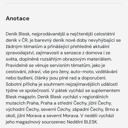
Anotace
Deník Blesk, nejprodávanější a nejčtenější celostátní
deník v ČR, je barevný deník nové doby nevyhýbající se
žádným tématům a přinášející přehledné aktuální
zpravodajství, zajímavosti a senzace z domova i ze
světa, doplněné rozsáhlým obrazovým materiálem.
Pravidelně se věnuje servisním tématům, jako je
cestování, zdraví, vše pro ženy, auto-moto, vzdělávání
nebo bydlení, články jsou plné rad a doporučení.
Sobotní příloha je souhrnem nejzajímavějších událostí
týdne ve společnosti. V pátek vychází se suplementem
Blesk magazín. Deník Blesk vychází v regionálních
mutacích Praha, Praha a střední Čechy, jižní Čechy,
východní Čechy, severní Čechy, západní Čechy, Brno a
okolí, jižní Morava a severní Morava. V neděli vychází
jeho magazínový sourozenec Nedělní BLESK.