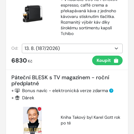
espresso, caffè crema a
překapávaná káva z jednoho
kávovaru stisknutím tlačítka.
Rozmanitý výběr káv díky
širokému sortimentu kapslí
Tchibo
Od:
6830
Koupit
Kč
Páteční BLESK s TV magazínem - roční
předplatné
+
Bonus navíc - elektronická verze zdarma
?
+
Dárek
Kniha Takový byl Karel Gott rok
po té