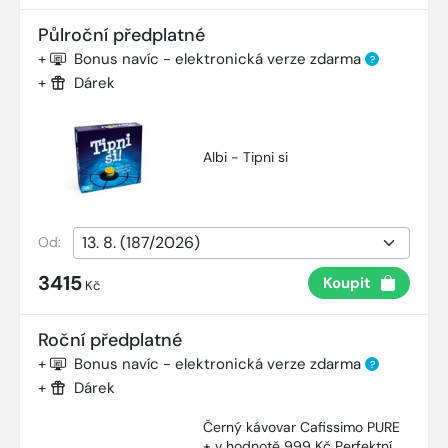
Půlroční předplatné
+
Bonus navíc - elektronická verze zdarma
?
+
Dárek
Albi - Tipni si
Od:
3415
Koupit
Kč
Roční předplatné
+
Bonus navíc - elektronická verze zdarma
?
+
Dárek
Černý kávovar Cafissimo PURE
+ v hodnotě 999 Kč Perfektní