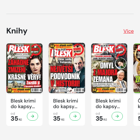
Knihy
Více
Blesk krimi
Blesk krimi
Blesk krimi
do kapsy
do kapsy
do kapsy
č.7/2026
č.6/2026
č.5/2026
od
od
od
35
35
35
Kč
Kč
Kč