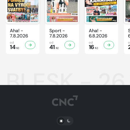
Aha! -
Sport -
Aha! -
7.8.2026
7.8.2026
6.8.2026
od
od
od
14
41
16
Kč
Kč
Kč
BLESK - 26
PŘEPNOUT SVĚTLÝ/TMAVÝ REŽIM