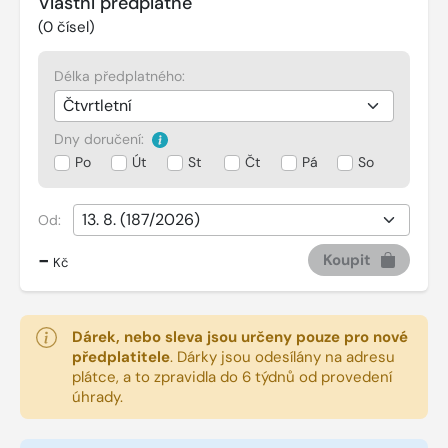
Vlastní předplatné
(
0
čísel)
Délka předplatného:
Dny doručení:
Po
Út
St
Čt
Pá
So
Od:
-
Koupit
Kč
Dárek, nebo sleva jsou určeny pouze pro nové
předplatitele
.
Dárky jsou odesílány na adresu
plátce, a to zpravidla do 6 týdnů od provedení
úhrady.