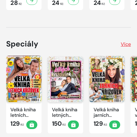
28
24
24
Kč
Kč
Kč
Speciály
Více
Velká kniha
Velká kniha
Velká kniha
letních
letných
jarních
křížovek
krížoviek s
křížovek
129
150
129
Kč
Kč
Kč
2026
TV JOJ
2026
2026