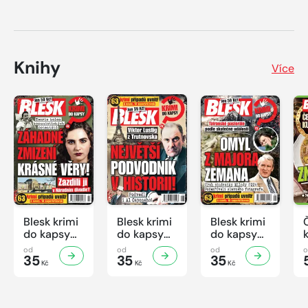
Knihy
Více
Blesk krimi
Blesk krimi
Blesk krimi
do kapsy
do kapsy
do kapsy
č.7/2026
č.6/2026
č.5/2026
od
od
od
35
35
35
Kč
Kč
Kč