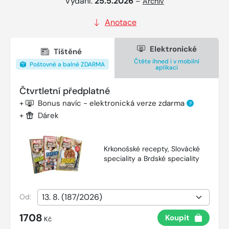
Vydání:
25.5.2026
–
Archiv
Anotace
Elektronické
Tištěné
Čtěte ihned i v mobilní
Poštovné a balné ZDARMA
aplikaci
Čtvrtletní předplatné
+
Bonus navíc - elektronická verze zdarma
?
+
Dárek
Krkonošské recepty, Slovácké
speciality a Brdské speciality
Od:
1708
Koupit
Kč