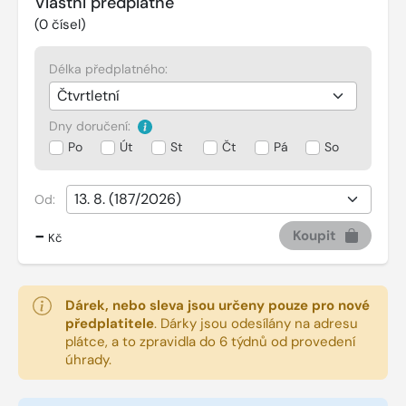
Vlastní předplatné
(
0
čísel)
Délka předplatného:
Dny doručení:
Po
Út
St
Čt
Pá
So
Od:
-
Koupit
Kč
Dárek, nebo sleva jsou určeny pouze pro nové
předplatitele
.
Dárky jsou odesílány na adresu
plátce, a to zpravidla do 6 týdnů od provedení
úhrady.