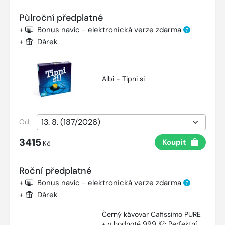
Půlroční předplatné
+
Bonus navíc - elektronická verze zdarma
?
+
Dárek
Albi - Tipni si
Od:
3415
Koupit
Kč
Roční předplatné
+
Bonus navíc - elektronická verze zdarma
?
+
Dárek
Černý kávovar Cafissimo PURE
+ v hodnotě 999 Kč Perfektní