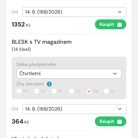
Od:
1352
Koupit
Kč
BLESK s TV magazínem
(
14
čísel)
Délka předplatného:
Dny doručení:
Po
Út
St
Čt
Pá
So
Od:
364
Koupit
Kč