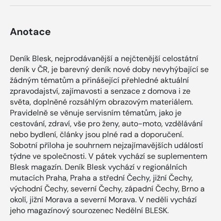
Anotace
Deník Blesk, nejprodávanější a nejčtenější celostátní
deník v ČR, je barevný deník nové doby nevyhýbající se
žádným tématům a přinášející přehledné aktuální
zpravodajství, zajímavosti a senzace z domova i ze
světa, doplněné rozsáhlým obrazovým materiálem.
Pravidelně se věnuje servisním tématům, jako je
cestování, zdraví, vše pro ženy, auto-moto, vzdělávání
nebo bydlení, články jsou plné rad a doporučení.
Sobotní příloha je souhrnem nejzajímavějších událostí
týdne ve společnosti. V pátek vychází se suplementem
Blesk magazín. Deník Blesk vychází v regionálních
mutacích Praha, Praha a střední Čechy, jižní Čechy,
východní Čechy, severní Čechy, západní Čechy, Brno a
okolí, jižní Morava a severní Morava. V neděli vychází
jeho magazínový sourozenec Nedělní BLESK.