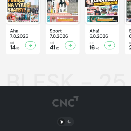
Aha! -
Sport -
Aha! -
7.8.2026
7.8.2026
6.8.2026
od
od
od
14
41
16
Kč
Kč
Kč
BLESK - 25
PŘEPNOUT SVĚTLÝ/TMAVÝ REŽIM