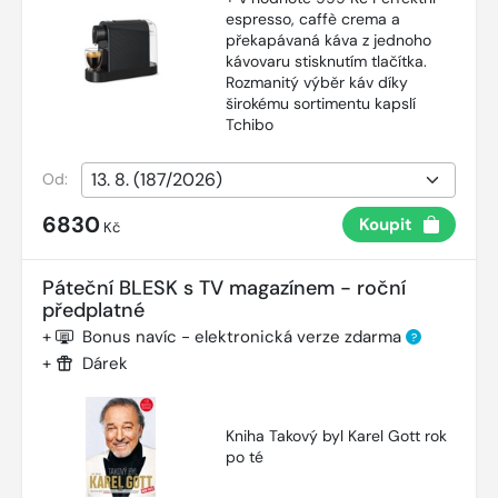
espresso, caffè crema a
překapávaná káva z jednoho
kávovaru stisknutím tlačítka.
Rozmanitý výběr káv díky
širokému sortimentu kapslí
Tchibo
Od:
6830
Koupit
Kč
Páteční BLESK s TV magazínem - roční
předplatné
+
Bonus navíc - elektronická verze zdarma
?
+
Dárek
Kniha Takový byl Karel Gott rok
po té