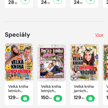
28
24
24
Kč
Kč
Kč
Speciály
Více
Velká kniha
Velká kniha
Velká kniha
letních
letných
jarních
křížovek
krížoviek s
křížovek
129
150
129
Kč
Kč
Kč
2026
TV JOJ
2026
2026