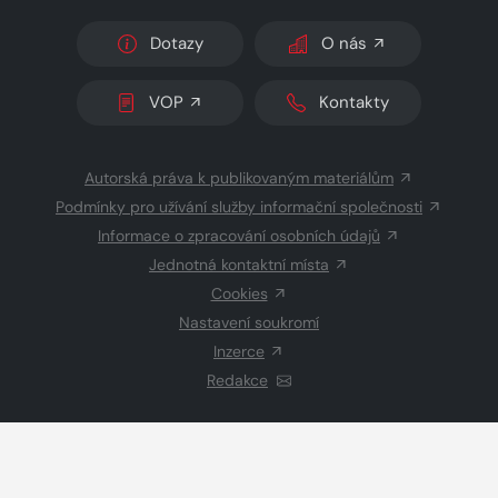
Dotazy
O nás
VOP
Kontakty
Autorská práva k publikovaným materiálům
Podmínky pro užívání služby informační společnosti
Informace o zpracování osobních údajů
Jednotná kontaktní místa
Cookies
Nastavení soukromí
Inzerce
Redakce
© 2026 Copyright
CZECH NEWS CENTER a.s.
a dodavatelé
obsahu