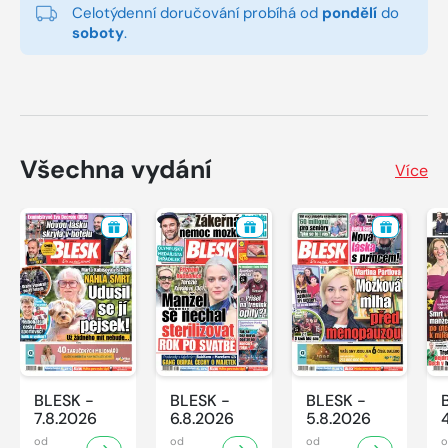
Celotýdenní doručování probíhá od
pondělí
do
soboty
.
Všechna vydání
Více
BLESK -
BLESK -
BLESK -
7.8.2026
6.8.2026
5.8.2026
od
od
od