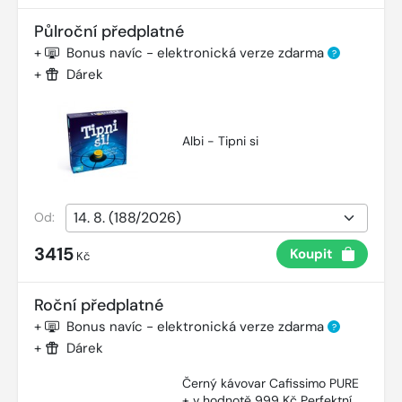
Půlroční předplatné
+
Bonus navíc - elektronická verze zdarma
?
+
Dárek
Albi - Tipni si
Od:
3415
Koupit
Kč
Roční předplatné
+
Bonus navíc - elektronická verze zdarma
?
+
Dárek
Černý kávovar Cafissimo PURE
+ v hodnotě 999 Kč Perfektní