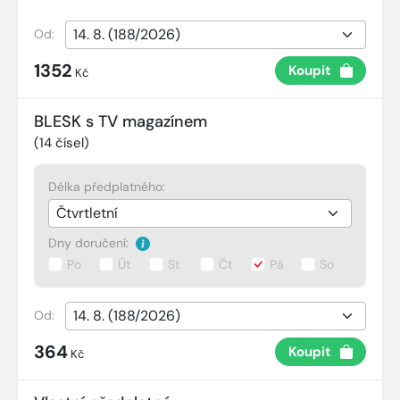
Od:
1352
Koupit
Kč
BLESK s TV magazínem
(
14
čísel)
Délka předplatného:
Dny doručení:
Po
Út
St
Čt
Pá
So
Od:
364
Koupit
Kč