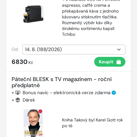
espresso, caffè crema a
překapávaná káva z jednoho
kávovaru stisknutím tlačítka.
Rozmanitý výběr káv díky
širokému sortimentu kapslí
Tchibo
Od:
6830
Koupit
Kč
Páteční BLESK s TV magazínem - roční
předplatné
+
Bonus navíc - elektronická verze zdarma
?
+
Dárek
Kniha Takový byl Karel Gott rok
po té