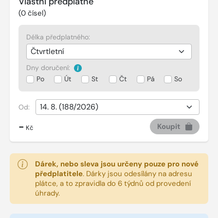
Vlastní předplatné
(
0
čísel)
Délka předplatného:
Dny doručení:
Po
Út
St
Čt
Pá
So
Od:
-
Koupit
Kč
Dárek, nebo sleva jsou určeny pouze pro nové
předplatitele
.
Dárky jsou odesílány na adresu
plátce, a to zpravidla do 6 týdnů od provedení
úhrady.