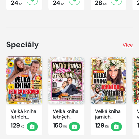
24
24
28
Kč
Kč
Kč
Speciály
Více
Velká kniha
Velká kniha
Velká kniha
letních
letných
jarních
křížovek
krížoviek s
křížovek
129
150
129
Kč
Kč
Kč
2026
TV JOJ
2026
2026