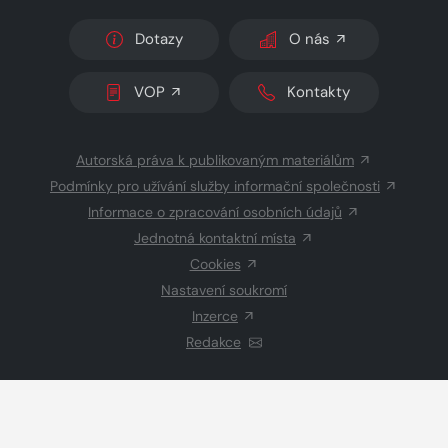
Dotazy
O nás
VOP
Kontakty
Autorská práva k publikovaným materiálům
Podmínky pro užívání služby informační společnosti
Informace o zpracování osobních údajů
Jednotná kontaktní místa
Cookies
Nastavení soukromí
Inzerce
Redakce
© 2026 Copyright
CZECH NEWS CENTER a.s.
a dodavatelé
obsahu