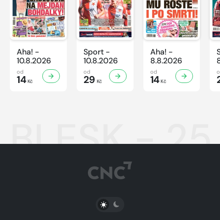
Aha! -
Sport -
Aha! -
10.8.2026
10.8.2026
8.8.2026
od
od
od
14
29
14
Kč
Kč
Kč
BLESK - 25
PŘEPNOUT SVĚTLÝ/TMAVÝ REŽIM