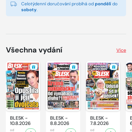
Celotýdenní doručování probíhá od
pondělí
do
soboty
.
Všechna vydání
Více
BLESK -
BLESK -
BLESK -
10.8.2026
8.8.2026
7.8.2026
od
od
od