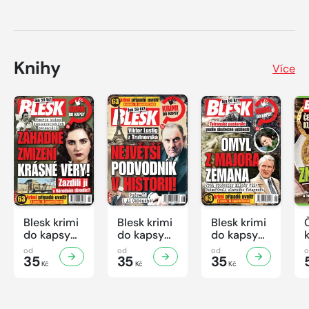
Knihy
Více
Blesk krimi
Blesk krimi
Blesk krimi
do kapsy
do kapsy
do kapsy
č.7/2026
č.6/2026
č.5/2026
od
od
od
35
35
35
Kč
Kč
Kč