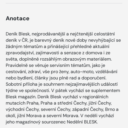
Anotace
Deník Blesk, nejprodávanější a nejčtenější celostátní
deník v ČR, je barevný deník nové doby nevyhýbající se
žádným tématům a přinášející přehledné aktuální
zpravodajství, zajímavosti a senzace z domova i ze
světa, doplněné rozsáhlým obrazovým materiálem.
Pravidelně se věnuje servisním tématům, jako je
cestování, zdraví, vše pro ženy, auto-moto, vzdělávání
nebo bydlení, články jsou plné rad a doporučení.
Sobotní příloha je souhrnem nejzajímavějších událostí
týdne ve společnosti. V pátek vychází se suplementem
Blesk magazín. Deník Blesk vychází v regionálních
mutacích Praha, Praha a střední Čechy, jižní Čechy,
východní Čechy, severní Čechy, západní Čechy, Brno a
okolí, jižní Morava a severní Morava. V neděli vychází
jeho magazínový sourozenec Nedělní BLESK.