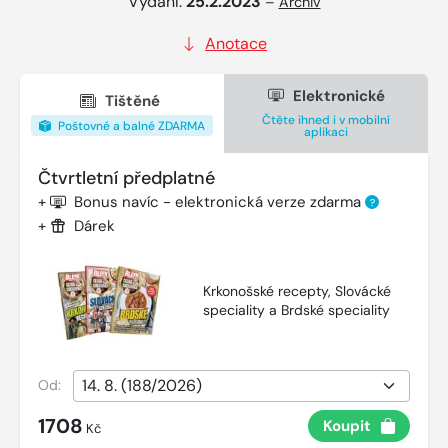
Vydání:
25.2.2023
–
Archiv
Anotace
Elektronické
Tištěné
Čtěte ihned i v mobilní
Poštovné a balné ZDARMA
aplikaci
Čtvrtletní předplatné
+
Bonus navíc - elektronická verze zdarma
?
+
Dárek
Krkonošské recepty, Slovácké
speciality a Brdské speciality
Od:
1708
Koupit
Kč