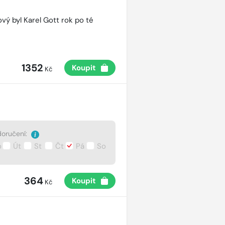
vý byl Karel Gott rok po té
1352
Koupit
Kč
oručení:
o
Út
St
Čt
Pá
So
364
Koupit
Kč