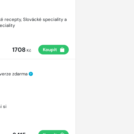
é recepty, Slovácké speciality a
eciality
1708
Koupit
Kč
 verze zdarma
?
i si