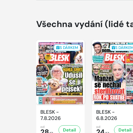
Všechna vydání
(lidé t
S DÁRKEM
S DÁRKE
BLESK -
BLESK -
7.8.2026
6.8.2026
od
od
Detail
Detail
28
24