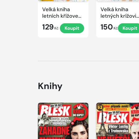
Velká kniha
Velká kniha
letních křížovek
letných krížovi
2026
s TV JOJ 2026
129
150
Koupit
Koupit
Kč
Kč
Knihy