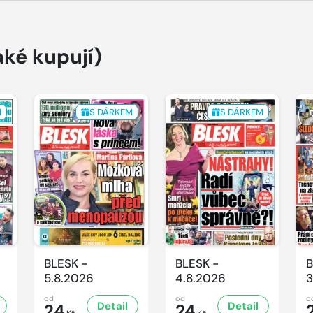
aké kupují)
M
S DÁRKEM
S DÁRKEM
BLESK -
BLESK -
B
5.8.2026
4.8.2026
3
od
od
o
Detail
Detail
24
24