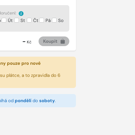
oručení:
o
Út
St
Čt
Pá
So
-
Koupit
Kč
eny pouze pro nové
u plátce, a to zpravidla do 6
bíhá od
pondělí
do
soboty
.