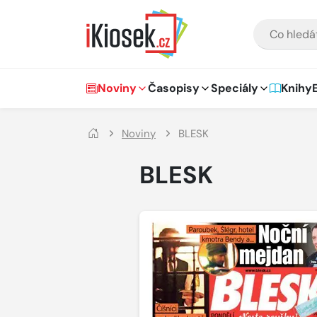
Přejít na hlavní obsah
VYHLEDÁVÁNÍ
Hlavní navigace
Noviny
Časopisy
Speciály
Knihy
Noviny
BLESK
BLESK