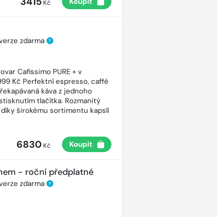
3415
Koupit
Kč
 verze zdarma
?
ovar Cafissimo PURE + v
99 Kč Perfektní espresso, caffè
řekapávaná káva z jednoho
stisknutím tlačítka. Rozmanitý
 díky širokému sortimentu kapslí
6830
Koupit
Kč
nem - roční předplatné
 verze zdarma
?