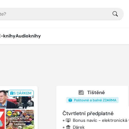
E-knihy
Audioknihy
Tištěné
S DÁRKEM
Poštovné a balné ZDARMA
Čtvrtletní předplatné
+
Bonus navíc - elektronická
+
Dárek