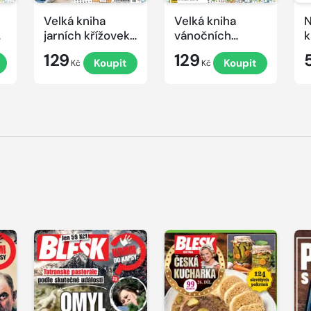
Velká kniha
Velká kniha
N
ek
jarních křížovek
vánočních
k
2026
křížovek 2025
e
129
129
Koupit
Koupit
Kč
Kč