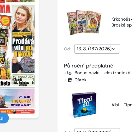
Krkonošsk
Brdské sp
Od:
Půlroční předplatné
+
Bonus navíc - elektronická
+
Dárek
Albi - Tipn
ku