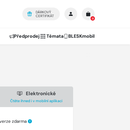
DÁRKOVÝ
CERTIFIKÁT
0
Předprodej
Témata
BLESKmobil
Elektronické
Čtěte ihned i v mobilní aplikaci
 verze zdarma
?