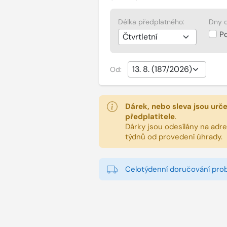
Délka předplatného:
Dny d
P
Od:
Dárek, nebo sleva jsou urč
předplatitele
.
Dárky jsou odesílány na adres
týdnů od provedení úhrady.
Celotýdenní doručování pro