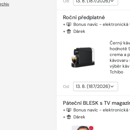
Od:
rchiv
Roční předplatné
+
Bonus navíc - elektronická
+
Dárek
Černý káv
hodnotě 9
crema a p
kávovaru 
výběr káv
Tchibo
Od:
Páteční BLESK s TV magazí
+
Bonus navíc - elektronická
+
Dárek