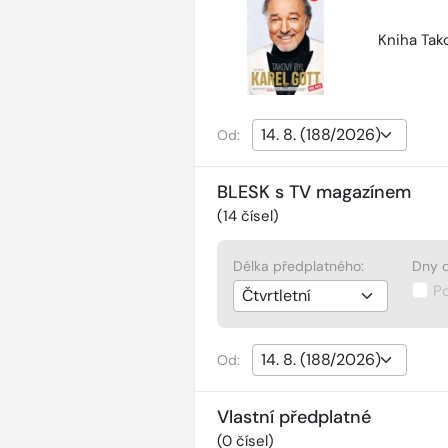
Kniha Tako
Od:
BLESK s TV magazínem
(
14
čísel)
Délka předplatného:
Dny d
P
Od:
Vlastní předplatné
(
0
čísel)