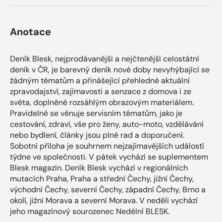
Anotace
Deník Blesk, nejprodávanější a nejčtenější celostátní
deník v ČR, je barevný deník nové doby nevyhýbající se
žádným tématům a přinášející přehledné aktuální
zpravodajství, zajímavosti a senzace z domova i ze
světa, doplněné rozsáhlým obrazovým materiálem.
Pravidelně se věnuje servisním tématům, jako je
cestování, zdraví, vše pro ženy, auto-moto, vzdělávání
nebo bydlení, články jsou plné rad a doporučení.
Sobotní příloha je souhrnem nejzajímavějších událostí
týdne ve společnosti. V pátek vychází se suplementem
Blesk magazín. Deník Blesk vychází v regionálních
mutacích Praha, Praha a střední Čechy, jižní Čechy,
východní Čechy, severní Čechy, západní Čechy, Brno a
okolí, jižní Morava a severní Morava. V neděli vychází
jeho magazínový sourozenec Nedělní BLESK.