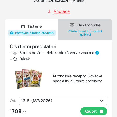
Vydání:
24.8.2024
–
Archiv
Anotace
Elektronické
Tištěné
Čtěte ihned i v mobilní
Poštovné a balné ZDARMA
aplikaci
Čtvrtletní předplatné
+
Bonus navíc - elektronická verze zdarma
?
+
Dárek
Krkonošské recepty, Slovácké
speciality a Brdské speciality
Od:
1708
Koupit
Kč