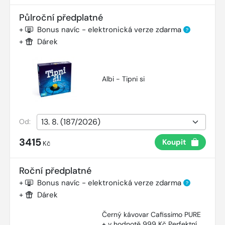
Půlroční předplatné
+
Bonus navíc - elektronická verze zdarma
?
+
Dárek
Albi - Tipni si
Od:
3415
Koupit
Kč
Roční předplatné
+
Bonus navíc - elektronická verze zdarma
?
+
Dárek
Černý kávovar Cafissimo PURE
+ v hodnotě 999 Kč Perfektní