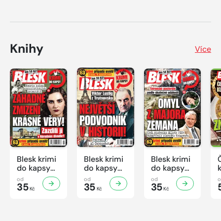
Knihy
Více
Blesk krimi
Blesk krimi
Blesk krimi
do kapsy
do kapsy
do kapsy
č.7/2026
č.6/2026
č.5/2026
od
od
od
35
35
35
Kč
Kč
Kč