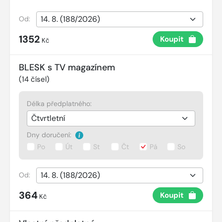
Od:
1352
Koupit
Kč
BLESK s TV magazínem
(
14
čísel)
Délka předplatného:
Dny doručení:
Po
Út
St
Čt
Pá
So
Od:
364
Koupit
Kč