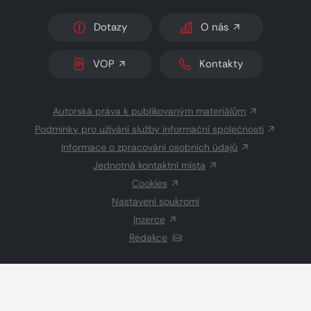
Dotazy
O nás
VOP
Kontakty
Autorská práva k publikovaným materiálům
Podmínky pro užívání služby informační společnosti
Informace o zpracování osobních údajů
Jednotná kontaktní místa
Cookies
Nastavení soukromí
Inzerce
Redakce
© 2026 Copyright
CZECH NEWS CENTER a.s.
a dodavatelé
obsahu