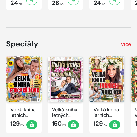
24
28
24
Kč
Kč
Kč
Speciály
Více
Velká kniha
Velká kniha
Velká kniha
letních
letných
jarních
křížovek
krížoviek s
křížovek
129
150
129
Kč
Kč
Kč
2026
TV JOJ
2026
2026