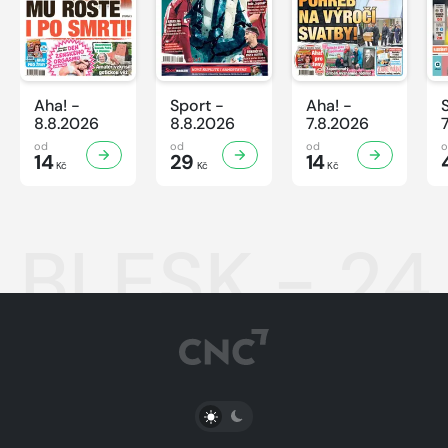
Aha! -
Sport -
Aha! -
8.8.2026
8.8.2026
7.8.2026
od
od
od
14
29
14
Kč
Kč
Kč
BLESK - 24
PŘEPNOUT SVĚTLÝ/TMAVÝ REŽIM