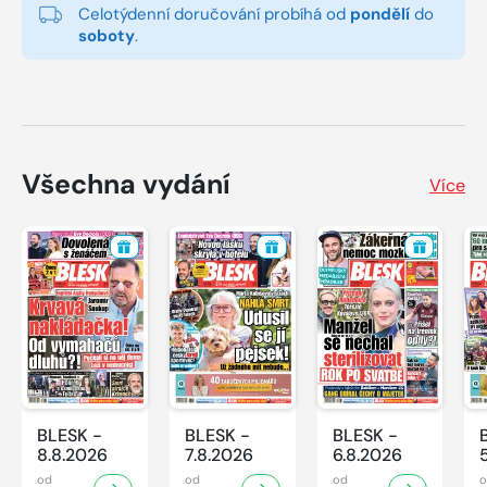
Celotýdenní doručování probíhá od
pondělí
do
soboty
.
Všechna vydání
Více
BLESK -
BLESK -
BLESK -
8.8.2026
7.8.2026
6.8.2026
od
od
od