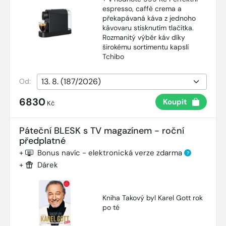
espresso, caffè crema a
překapávaná káva z jednoho
kávovaru stisknutím tlačítka.
Rozmanitý výběr káv díky
širokému sortimentu kapslí
Tchibo
Od:
6830
Koupit
Kč
Páteční BLESK s TV magazínem - roční
předplatné
+
Bonus navíc - elektronická verze zdarma
?
+
Dárek
Kniha Takový byl Karel Gott rok
po té