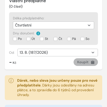
Vlastní předplatné
(
0
čísel)
Délka předplatného:
Dny doručení:
Po
Út
St
Čt
Pá
So
Od:
-
Koupit
Kč
Dárek, nebo sleva jsou určeny pouze pro nové
předplatitele
.
Dárky jsou odesílány na adresu
plátce, a to zpravidla do 6 týdnů od provedení
úhrady.