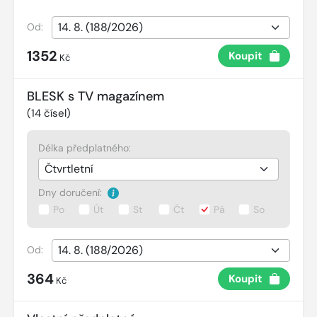
Od:
1352
Koupit
Kč
BLESK s TV magazínem
(
14
čísel)
Délka předplatného:
Dny doručení:
Po
Út
St
Čt
Pá
So
Od:
364
Koupit
Kč