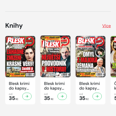
Knihy
Více
Blesk krimi
Blesk krimi
Blesk krimi
do kapsy
do kapsy
do kapsy
č.7/2026
č.6/2026
č.5/2026
od
od
od
35
35
35
Kč
Kč
Kč