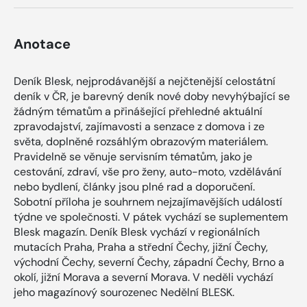
Anotace
Deník Blesk, nejprodávanější a nejčtenější celostátní
deník v ČR, je barevný deník nové doby nevyhýbající se
žádným tématům a přinášející přehledné aktuální
zpravodajství, zajímavosti a senzace z domova i ze
světa, doplněné rozsáhlým obrazovým materiálem.
Pravidelně se věnuje servisním tématům, jako je
cestování, zdraví, vše pro ženy, auto-moto, vzdělávání
nebo bydlení, články jsou plné rad a doporučení.
Sobotní příloha je souhrnem nejzajímavějších událostí
týdne ve společnosti. V pátek vychází se suplementem
Blesk magazín. Deník Blesk vychází v regionálních
mutacích Praha, Praha a střední Čechy, jižní Čechy,
východní Čechy, severní Čechy, západní Čechy, Brno a
okolí, jižní Morava a severní Morava. V neděli vychází
jeho magazínový sourozenec Nedělní BLESK.