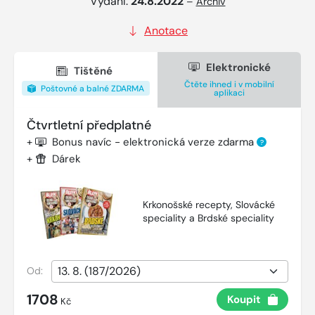
Vydání:
24.8.2022
–
Archiv
Anotace
Elektronické
Tištěné
Čtěte ihned i v mobilní
Poštovné a balné ZDARMA
aplikaci
Čtvrtletní předplatné
+
Bonus navíc - elektronická verze zdarma
?
+
Dárek
Krkonošské recepty, Slovácké
speciality a Brdské speciality
Od:
1708
Koupit
Kč