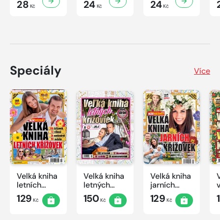
28
24
24
Kč
Kč
Kč
Speciály
Více
Velká kniha
Velká kniha
Velká kniha
letních
letných
jarních
křížovek
krížoviek s
křížovek
129
150
129
Kč
Kč
Kč
2026
TV JOJ
2026
2026