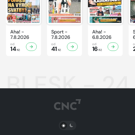
Aha! -
Sport -
Aha! -
7.8.2026
7.8.2026
6.8.2026
od
od
od
14
41
16
Kč
Kč
Kč
BLESK - 24
PŘEPNOUT SVĚTLÝ/TMAVÝ REŽIM