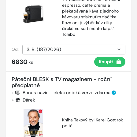
espresso, caffè crema a
překapávaná káva z jednoho
kávovaru stisknutím tlačítka.
Rozmanitý výběr káv díky
širokému sortimentu kapslí
Tchibo
Od:
6830
Koupit
Kč
Páteční BLESK s TV magazínem - roční
předplatné
+
Bonus navíc - elektronická verze zdarma
?
+
Dárek
Kniha Takový byl Karel Gott rok
po té