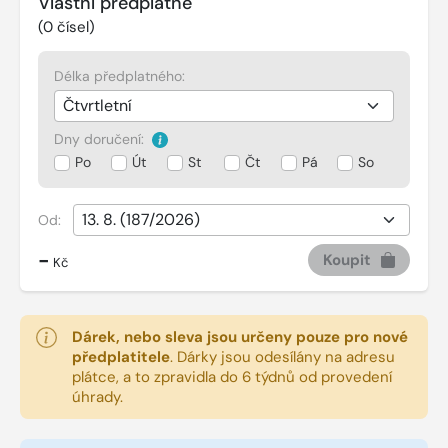
Vlastní předplatné
(
0
čísel)
Délka předplatného:
Dny doručení:
Po
Út
St
Čt
Pá
So
Od:
-
Koupit
Kč
Dárek, nebo sleva jsou určeny pouze pro nové
předplatitele
.
Dárky jsou odesílány na adresu
plátce, a to zpravidla do 6 týdnů od provedení
úhrady.