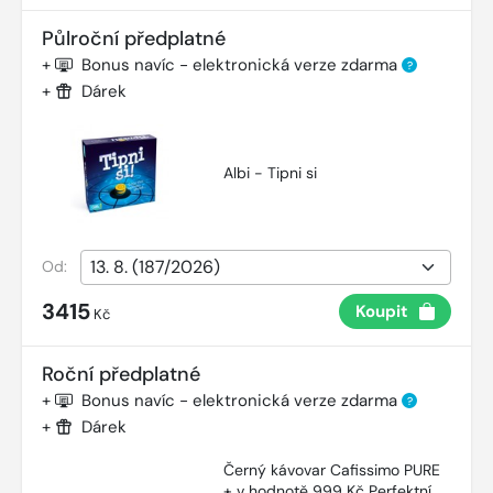
Půlroční předplatné
+
Bonus navíc - elektronická verze zdarma
?
+
Dárek
Albi - Tipni si
Od:
3415
Koupit
Kč
Roční předplatné
+
Bonus navíc - elektronická verze zdarma
?
+
Dárek
Černý kávovar Cafissimo PURE
+ v hodnotě 999 Kč Perfektní