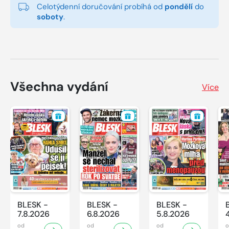
Celotýdenní doručování probíhá od
pondělí
do
soboty
.
Všechna vydání
Více
BLESK -
BLESK -
BLESK -
7.8.2026
6.8.2026
5.8.2026
od
od
od