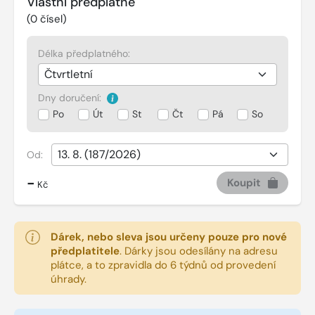
Vlastní předplatné
(
0
čísel)
Délka předplatného:
Dny doručení:
Po
Út
St
Čt
Pá
So
Od:
-
Koupit
Kč
Dárek, nebo sleva jsou určeny pouze pro nové
předplatitele
.
Dárky jsou odesílány na adresu
plátce, a to zpravidla do 6 týdnů od provedení
úhrady.