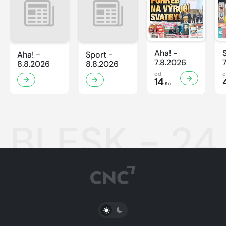
Aha! -
Aha! -
Sport -
7.8.2026
8.8.2026
8.8.2026
od
14
Kč
BLESK - 24
PŘEPNOUT SVĚTLÝ/TMAVÝ REŽIM