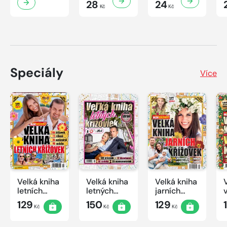
28
24
Kč
Kč
Speciály
Více
Velká kniha
Velká kniha
Velká kniha
letních
letných
jarních
křížovek
krížoviek s
křížovek
129
150
129
Kč
Kč
Kč
2026
TV JOJ
2026
2026