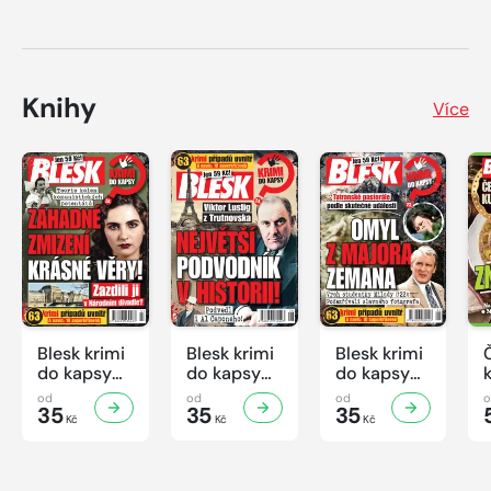
Knihy
Více
Blesk krimi
Blesk krimi
Blesk krimi
do kapsy
do kapsy
do kapsy
č.7/2026
č.6/2026
č.5/2026
od
od
od
35
35
35
Kč
Kč
Kč