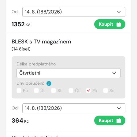
Od:
1352
Koupit
Kč
BLESK s TV magazínem
(
14
čísel)
Délka předplatného:
Dny doručení:
Po
Út
St
Čt
Pá
So
Od:
364
Koupit
Kč