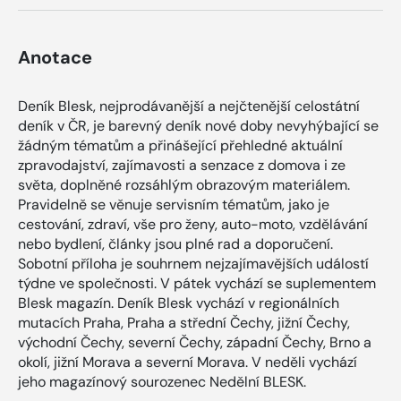
Anotace
Deník Blesk, nejprodávanější a nejčtenější celostátní
deník v ČR, je barevný deník nové doby nevyhýbající se
žádným tématům a přinášející přehledné aktuální
zpravodajství, zajímavosti a senzace z domova i ze
světa, doplněné rozsáhlým obrazovým materiálem.
Pravidelně se věnuje servisním tématům, jako je
cestování, zdraví, vše pro ženy, auto-moto, vzdělávání
nebo bydlení, články jsou plné rad a doporučení.
Sobotní příloha je souhrnem nejzajímavějších událostí
týdne ve společnosti. V pátek vychází se suplementem
Blesk magazín. Deník Blesk vychází v regionálních
mutacích Praha, Praha a střední Čechy, jižní Čechy,
východní Čechy, severní Čechy, západní Čechy, Brno a
okolí, jižní Morava a severní Morava. V neděli vychází
jeho magazínový sourozenec Nedělní BLESK.