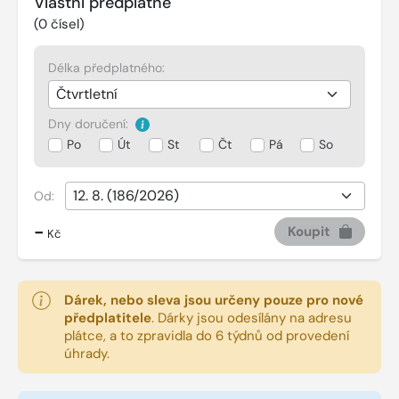
Vlastní předplatné
(
0
čísel)
Délka předplatného:
Dny doručení:
Po
Út
St
Čt
Pá
So
Od:
-
Koupit
Kč
Dárek, nebo sleva jsou určeny pouze pro nové
předplatitele
.
Dárky jsou odesílány na adresu
plátce, a to zpravidla do 6 týdnů od provedení
úhrady.