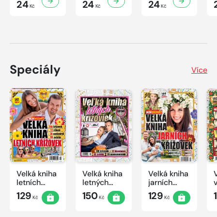
24
24
24
Kč
Kč
Kč
Speciály
Více
Velká kniha
Velká kniha
Velká kniha
letních
letných
jarních
křížovek
krížoviek s
křížovek
129
150
129
Kč
Kč
Kč
2026
TV JOJ
2026
2026