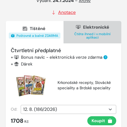
Vydání:
24.7.2024
–
Archiv
Anotace
Elektronické
Tištěné
Čtěte ihned i v mobilní
Poštovné a balné ZDARMA
aplikaci
Čtvrtletní předplatné
+
Bonus navíc - elektronická verze zdarma
?
+
Dárek
Krkonošské recepty, Slovácké
speciality a Brdské speciality
Od:
1708
Koupit
Kč