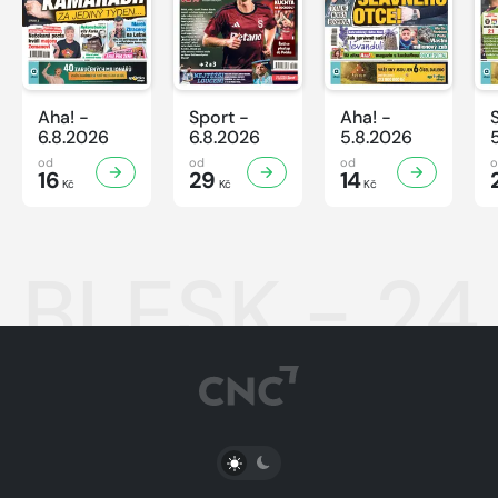
Aha! -
Sport -
Aha! -
6.8.2026
6.8.2026
5.8.2026
od
od
od
16
29
14
Kč
Kč
Kč
BLESK - 24
PŘEPNOUT SVĚTLÝ/TMAVÝ REŽIM