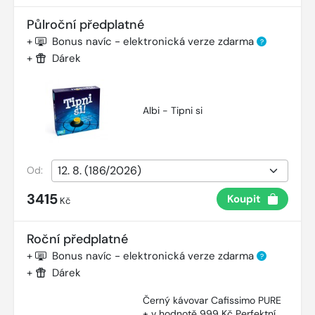
Půlroční předplatné
+
Bonus navíc - elektronická verze zdarma
?
+
Dárek
Albi - Tipni si
Od:
3415
Koupit
Kč
Roční předplatné
+
Bonus navíc - elektronická verze zdarma
?
+
Dárek
Černý kávovar Cafissimo PURE
+ v hodnotě 999 Kč Perfektní