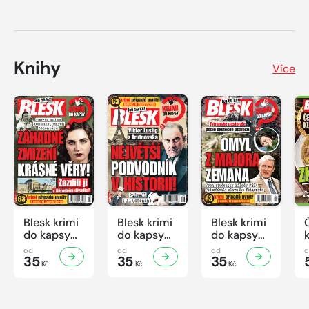
Knihy
Více
Blesk krimi
Blesk krimi
Blesk krimi
do kapsy
do kapsy
do kapsy
č.7/2026
č.6/2026
č.5/2026
od
od
od
35
35
35
Kč
Kč
Kč