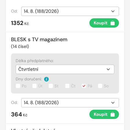
Od:
1352
Koupit
Kč
BLESK s TV magazínem
(
14
čísel)
Délka předplatného:
Dny doručení:
Po
Út
St
Čt
Pá
So
Od:
364
Koupit
Kč