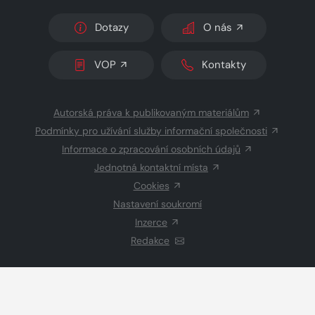
Dotazy
O nás
VOP
Kontakty
Autorská práva k publikovaným materiálům
Podmínky pro užívání služby informační společnosti
Informace o zpracování osobních údajů
Jednotná kontaktní místa
Cookies
Nastavení soukromí
Inzerce
Redakce
© 2026 Copyright
CZECH NEWS CENTER a.s.
a dodavatelé
obsahu