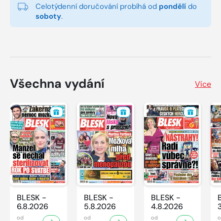
Celotýdenní doručování probíhá od
pondělí
do
soboty
.
Všechna vydání
Více
BLESK -
BLESK -
BLESK -
6.8.2026
5.8.2026
4.8.2026
od
od
od