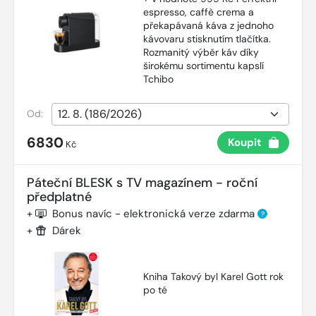
espresso, caffè crema a
překapávaná káva z jednoho
kávovaru stisknutím tlačítka.
Rozmanitý výběr káv díky
širokému sortimentu kapslí
Tchibo
Od:
6830
Koupit
Kč
Páteční BLESK s TV magazínem - roční
předplatné
+
Bonus navíc - elektronická verze zdarma
?
+
Dárek
Kniha Takový byl Karel Gott rok
po té