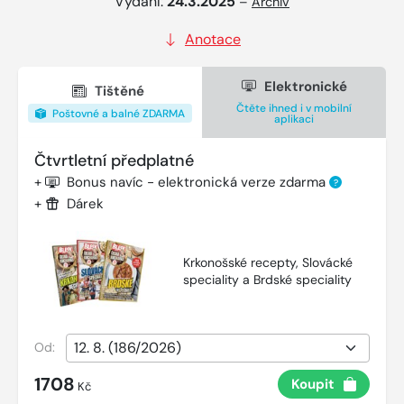
Vydání:
24.3.2025
–
Archiv
Anotace
Elektronické
Tištěné
Čtěte ihned i v mobilní
Poštovné a balné ZDARMA
aplikaci
Čtvrtletní předplatné
+
Bonus navíc - elektronická verze zdarma
?
+
Dárek
Krkonošské recepty, Slovácké
speciality a Brdské speciality
Od:
1708
Koupit
Kč