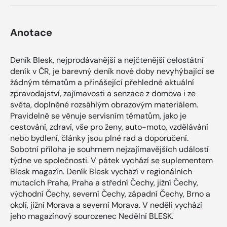
Anotace
Deník Blesk, nejprodávanější a nejčtenější celostátní
deník v ČR, je barevný deník nové doby nevyhýbající se
žádným tématům a přinášející přehledné aktuální
zpravodajství, zajímavosti a senzace z domova i ze
světa, doplněné rozsáhlým obrazovým materiálem.
Pravidelně se věnuje servisním tématům, jako je
cestování, zdraví, vše pro ženy, auto-moto, vzdělávání
nebo bydlení, články jsou plné rad a doporučení.
Sobotní příloha je souhrnem nejzajímavějších událostí
týdne ve společnosti. V pátek vychází se suplementem
Blesk magazín. Deník Blesk vychází v regionálních
mutacích Praha, Praha a střední Čechy, jižní Čechy,
východní Čechy, severní Čechy, západní Čechy, Brno a
okolí, jižní Morava a severní Morava. V neděli vychází
jeho magazínový sourozenec Nedělní BLESK.