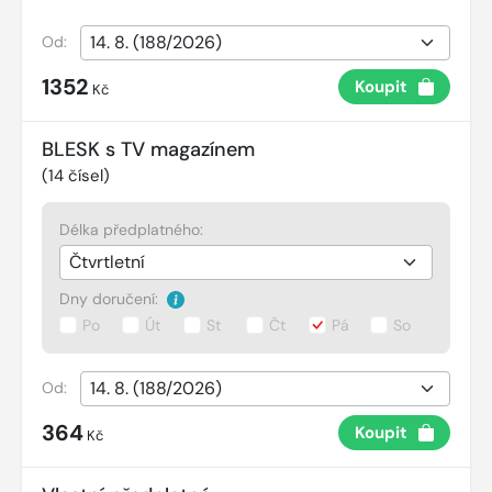
Od:
1352
Koupit
Kč
BLESK s TV magazínem
(
14
čísel)
Délka předplatného:
Dny doručení:
Po
Út
St
Čt
Pá
So
Od:
364
Koupit
Kč