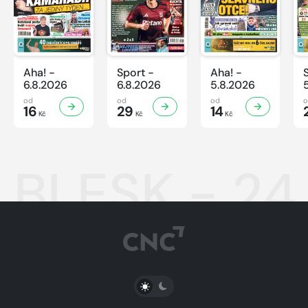
Aha! -
Sport -
Aha! -
6.8.2026
6.8.2026
5.8.2026
od
od
od
16
29
14
Kč
Kč
Kč
BLESK - 24
PŘEPNOUT SVĚTLÝ/TMAVÝ REŽIM