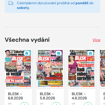
Celotýdenní doručování probíhá od
pondělí
do
soboty
.
Všechna vydání
Více
BLESK -
BLESK -
BLESK -
6.8.2026
5.8.2026
4.8.2026
od
od
od