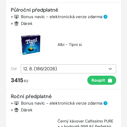
Půlroční předplatné
+
Bonus navíc - elektronická verze zdarma
?
+
Dárek
Albi - Tipni si
Od:
3415
Koupit
Kč
Roční předplatné
+
Bonus navíc - elektronická verze zdarma
?
+
Dárek
Černý kávovar Cafissimo PURE
+ v hodnotě 999 Kč Perfektní