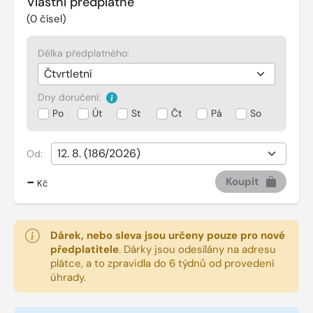
Vlastní předplatné
(
0
čísel)
Délka předplatného:
Dny doručení:
Po
Út
St
Čt
Pá
So
Od:
-
Koupit
Kč
Dárek, nebo sleva jsou určeny pouze pro nové
předplatitele
.
Dárky jsou odesílány na adresu
plátce, a to zpravidla do 6 týdnů od provedení
úhrady.