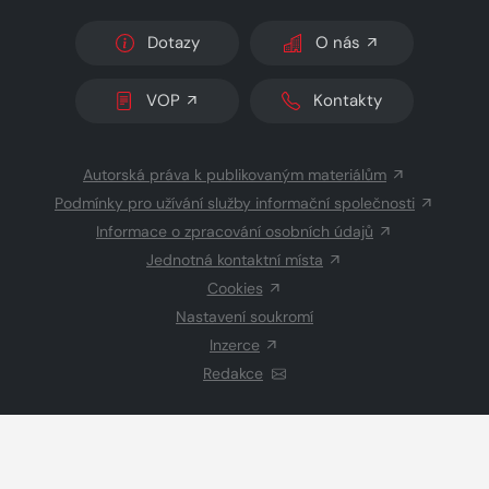
Dotazy
O nás
VOP
Kontakty
Autorská práva k publikovaným materiálům
Podmínky pro užívání služby informační společnosti
Informace o zpracování osobních údajů
Jednotná kontaktní místa
Cookies
Nastavení soukromí
Inzerce
Redakce
© 2026 Copyright
CZECH NEWS CENTER a.s.
a dodavatelé
obsahu