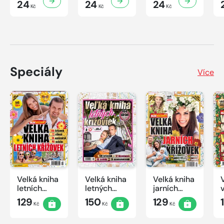
24
24
24
Kč
Kč
Kč
Speciály
Více
Velká kniha
Velká kniha
Velká kniha
letních
letných
jarních
křížovek
krížoviek s
křížovek
129
150
129
Kč
Kč
Kč
2026
TV JOJ
2026
2026