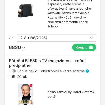
espresso, caffè crema a
překapávaná káva z jednoho
kávovaru stisknutím tlačítka.
Rozmanitý výběr káv díky
širokému sortimentu kapslí
Tchibo
Od:
6830
Koupit
Kč
Páteční BLESK s TV magazínem - roční
předplatné
+
Bonus navíc - elektronická verze zdarma
?
+
Dárek
Kniha Takový byl Karel Gott rok
po té