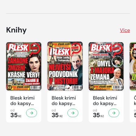
Knihy
Více
Blesk krimi
Blesk krimi
Blesk krimi
do kapsy
do kapsy
do kapsy
č.7/2026
č.6/2026
č.5/2026
od
od
od
35
35
35
Kč
Kč
Kč