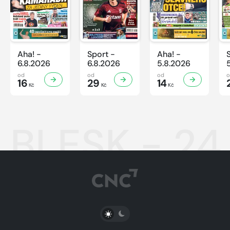
Aha! -
Sport -
Aha! -
6.8.2026
6.8.2026
5.8.2026
od
od
od
16
29
14
Kč
Kč
Kč
BLESK - 24
PŘEPNOUT SVĚTLÝ/TMAVÝ REŽIM