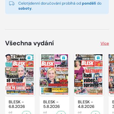
Celotýdenní doručování probíhá od
pondělí
do
soboty
.
Všechna vydání
Více
BLESK -
BLESK -
BLESK -
6.8.2026
5.8.2026
4.8.2026
od
od
od