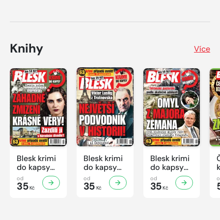
Knihy
Více
Blesk krimi
Blesk krimi
Blesk krimi
do kapsy
do kapsy
do kapsy
č.7/2026
č.6/2026
č.5/2026
od
od
od
35
35
35
Kč
Kč
Kč