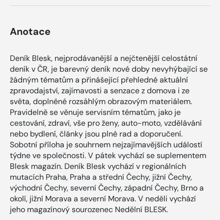
Anotace
Deník Blesk, nejprodávanější a nejčtenější celostátní
deník v ČR, je barevný deník nové doby nevyhýbající se
žádným tématům a přinášející přehledné aktuální
zpravodajství, zajímavosti a senzace z domova i ze
světa, doplněné rozsáhlým obrazovým materiálem.
Pravidelně se věnuje servisním tématům, jako je
cestování, zdraví, vše pro ženy, auto-moto, vzdělávání
nebo bydlení, články jsou plné rad a doporučení.
Sobotní příloha je souhrnem nejzajímavějších událostí
týdne ve společnosti. V pátek vychází se suplementem
Blesk magazín. Deník Blesk vychází v regionálních
mutacích Praha, Praha a střední Čechy, jižní Čechy,
východní Čechy, severní Čechy, západní Čechy, Brno a
okolí, jižní Morava a severní Morava. V neděli vychází
jeho magazínový sourozenec Nedělní BLESK.