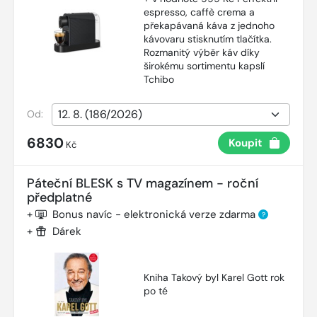
espresso, caffè crema a
překapávaná káva z jednoho
kávovaru stisknutím tlačítka.
Rozmanitý výběr káv díky
širokému sortimentu kapslí
Tchibo
Od:
6830
Koupit
Kč
Páteční BLESK s TV magazínem - roční
předplatné
+
Bonus navíc - elektronická verze zdarma
?
+
Dárek
Kniha Takový byl Karel Gott rok
po té