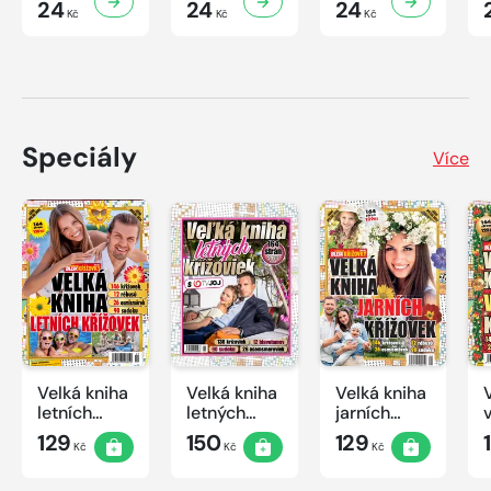
24
24
24
Kč
Kč
Kč
Speciály
Více
Velká kniha
Velká kniha
Velká kniha
letních
letných
jarních
křížovek
krížoviek s
křížovek
129
150
129
Kč
Kč
Kč
2026
TV JOJ
2026
2026