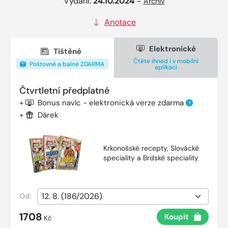
Vydání:
24.10.2024
–
Archiv
Anotace
Elektronické
Tištěné
Čtěte ihned i v mobilní
Poštovné a balné ZDARMA
aplikaci
Čtvrtletní předplatné
+
Bonus navíc - elektronická verze zdarma
?
+
Dárek
Krkonošské recepty, Slovácké
speciality a Brdské speciality
Od:
1708
Koupit
Kč