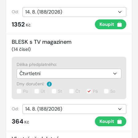
Od:
1352
Koupit
Kč
BLESK s TV magazínem
(
14
čísel)
Délka předplatného:
Dny doručení:
Po
Út
St
Čt
Pá
So
Od:
364
Koupit
Kč