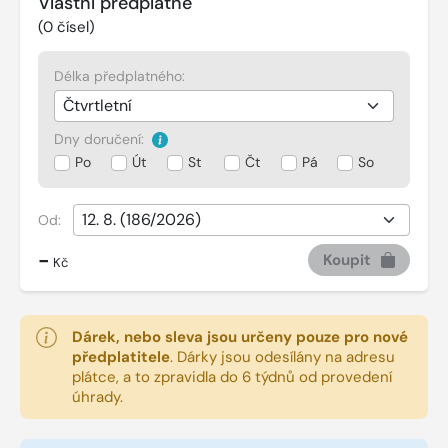
Vlastní předplatné
(
0
čísel)
Délka předplatného:
Dny doručení:
Po
Út
St
Čt
Pá
So
Od:
-
Koupit
Kč
Dárek, nebo sleva jsou určeny pouze pro nové
předplatitele
.
Dárky jsou odesílány na adresu
plátce, a to zpravidla do 6 týdnů od provedení
úhrady.