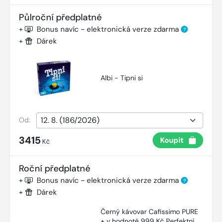
Půlroční předplatné
+
Bonus navíc - elektronická verze zdarma
?
+
Dárek
Albi - Tipni si
Od:
3415
Koupit
Kč
Roční předplatné
+
Bonus navíc - elektronická verze zdarma
?
+
Dárek
Černý kávovar Cafissimo PURE
+ v hodnotě 999 Kč Perfektní