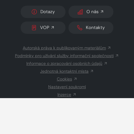
Dotazy
O nás
VOP
Kontakty
Autorská práva k publikovaným materiálům
Podmínky pro užívání služby informační společnosti
Informace o zpracování osobních údajů
Jednotná kontaktní místa
Cookies
Nastavení soukromí
Inzerce
Redakce
© 2026 Copyright
CZECH NEWS CENTER a.s.
a dodavatelé
obsahu