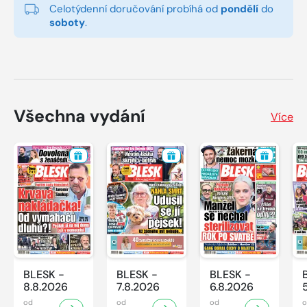
Celotýdenní doručování probíhá od
pondělí
do
soboty
.
Všechna vydání
Více
BLESK -
BLESK -
BLESK -
8.8.2026
7.8.2026
6.8.2026
od
od
od