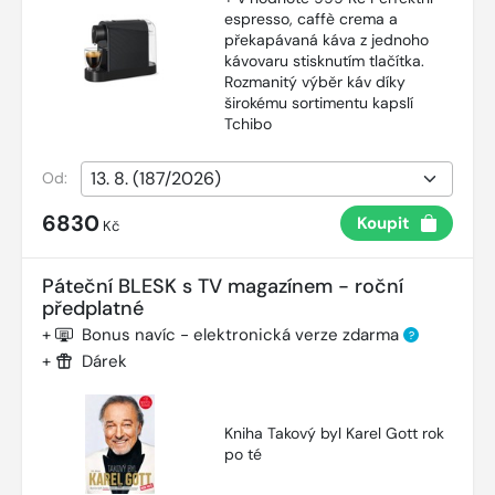
espresso, caffè crema a
překapávaná káva z jednoho
kávovaru stisknutím tlačítka.
Rozmanitý výběr káv díky
širokému sortimentu kapslí
Tchibo
Od:
6830
Koupit
Kč
Páteční BLESK s TV magazínem - roční
předplatné
+
Bonus navíc - elektronická verze zdarma
?
+
Dárek
Kniha Takový byl Karel Gott rok
po té