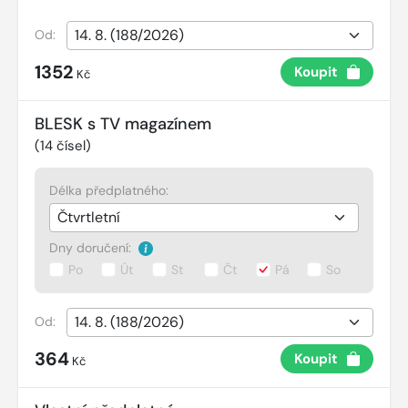
Od:
1352
Koupit
Kč
BLESK s TV magazínem
(
14
čísel)
Délka předplatného:
Dny doručení:
Po
Út
St
Čt
Pá
So
Od:
364
Koupit
Kč