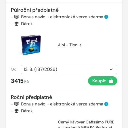
Půlroční předplatné
+
Bonus navíc - elektronická verze zdarma
?
+
Dárek
Albi - Tipni si
Od:
3415
Koupit
Kč
Roční předplatné
+
Bonus navíc - elektronická verze zdarma
?
+
Dárek
Černý kávovar Cafissimo PURE
+ v hodnotě 999 Kč Perfektní