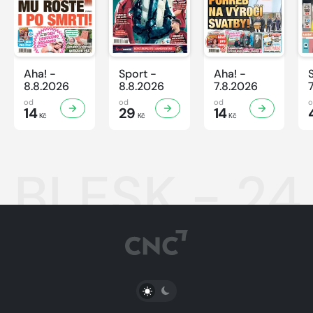
Aha! -
Sport -
Aha! -
8.8.2026
8.8.2026
7.8.2026
od
od
od
14
29
14
Kč
Kč
Kč
BLESK - 24
PŘEPNOUT SVĚTLÝ/TMAVÝ REŽIM