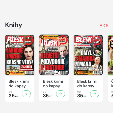
Knihy
Více
Blesk krimi
Blesk krimi
Blesk krimi
do kapsy
do kapsy
do kapsy
č.7/2026
č.6/2026
č.5/2026
od
od
od
35
35
35
Kč
Kč
Kč