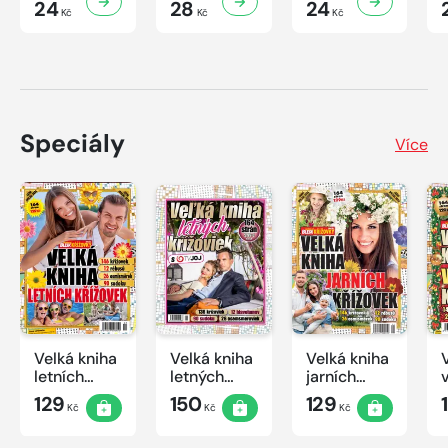
24
28
24
Kč
Kč
Kč
Speciály
Více
Velká kniha
Velká kniha
Velká kniha
letních
letných
jarních
křížovek
krížoviek s
křížovek
129
150
129
Kč
Kč
Kč
2026
TV JOJ
2026
2026