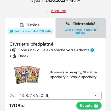
Vydání:
24.10.2022
–
Archiv
Anotace
Elektronické
Tištěné
Čtěte ihned i v mobilní
Poštovné a balné ZDARMA
aplikaci
Čtvrtletní předplatné
+
Bonus navíc - elektronická verze zdarma
?
+
Dárek
Krkonošské recepty, Slovácké
speciality a Brdské speciality
Od:
1708
Koupit
Kč