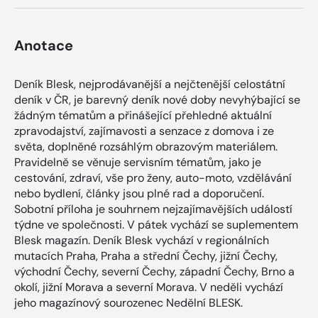
Anotace
Deník Blesk, nejprodávanější a nejčtenější celostátní
deník v ČR, je barevný deník nové doby nevyhýbající se
žádným tématům a přinášející přehledné aktuální
zpravodajství, zajímavosti a senzace z domova i ze
světa, doplněné rozsáhlým obrazovým materiálem.
Pravidelně se věnuje servisním tématům, jako je
cestování, zdraví, vše pro ženy, auto-moto, vzdělávání
nebo bydlení, články jsou plné rad a doporučení.
Sobotní příloha je souhrnem nejzajímavějších událostí
týdne ve společnosti. V pátek vychází se suplementem
Blesk magazín. Deník Blesk vychází v regionálních
mutacích Praha, Praha a střední Čechy, jižní Čechy,
východní Čechy, severní Čechy, západní Čechy, Brno a
okolí, jižní Morava a severní Morava. V neděli vychází
jeho magazínový sourozenec Nedělní BLESK.