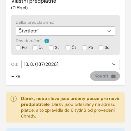
Vlastní předplatné
(
0
čísel)
Délka předplatného:
Dny doručení:
Po
Út
St
Čt
Pá
So
Od:
-
Koupit
Kč
Dárek, nebo sleva jsou určeny pouze pro nové
předplatitele
.
Dárky jsou odesílány na adresu
plátce, a to zpravidla do 6 týdnů od provedení
úhrady.