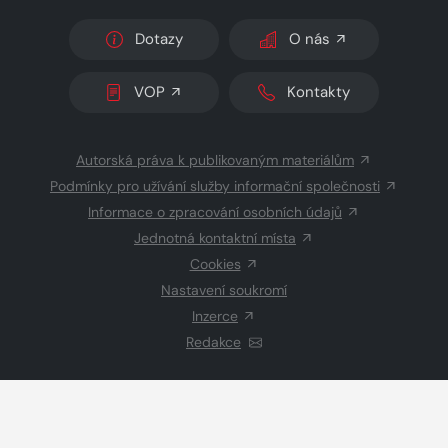
Dotazy
O nás
VOP
Kontakty
Autorská práva k publikovaným materiálům
Podmínky pro užívání služby informační společnosti
Informace o zpracování osobních údajů
Jednotná kontaktní místa
Cookies
Nastavení soukromí
Inzerce
Redakce
© 2026 Copyright
CZECH NEWS CENTER a.s.
a dodavatelé
obsahu