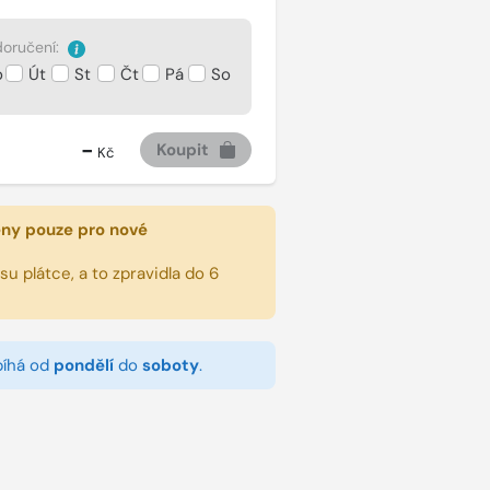
oručení:
o
Út
St
Čt
Pá
So
-
Koupit
Kč
eny pouze pro nové
u plátce, a to zpravidla do 6
bíhá od
pondělí
do
soboty
.