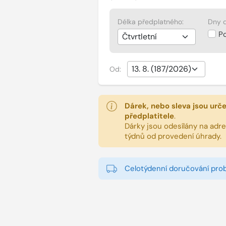
Délka předplatného:
Dny d
P
Od:
Dárek, nebo sleva jsou urč
předplatitele
.
Dárky jsou odesílány na adres
týdnů od provedení úhrady.
Celotýdenní doručování pro