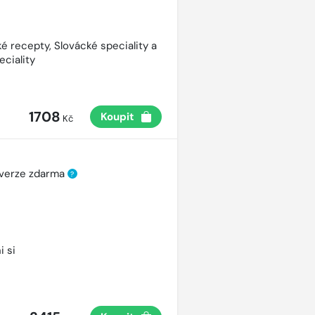
é recepty, Slovácké speciality a
eciality
1708
Koupit
Kč
 verze zdarma
?
i si