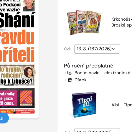
Krkonošsk
Brdské sp
Od:
Půlroční předplatné
+
Bonus navíc - elektronická
+
Dárek
Albi - Tipn
ku