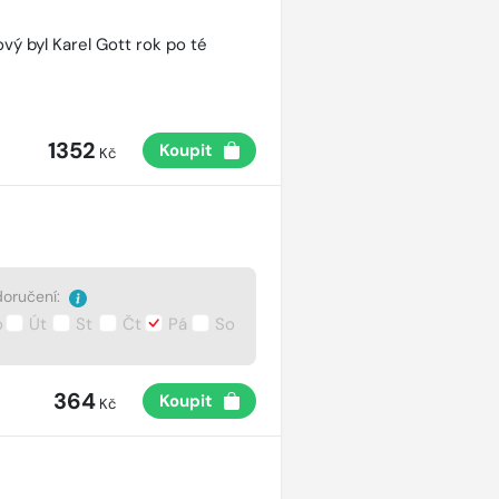
vý byl Karel Gott rok po té
1352
Koupit
Kč
oručení:
o
Út
St
Čt
Pá
So
364
Koupit
Kč