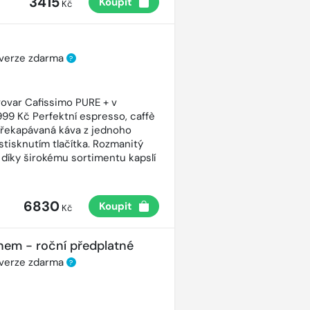
3415
Koupit
Kč
 verze zdarma
?
ovar Cafissimo PURE + v
99 Kč Perfektní espresso, caffè
řekapávaná káva z jednoho
stisknutím tlačítka. Rozmanitý
 díky širokému sortimentu kapslí
6830
Koupit
Kč
nem - roční předplatné
 verze zdarma
?