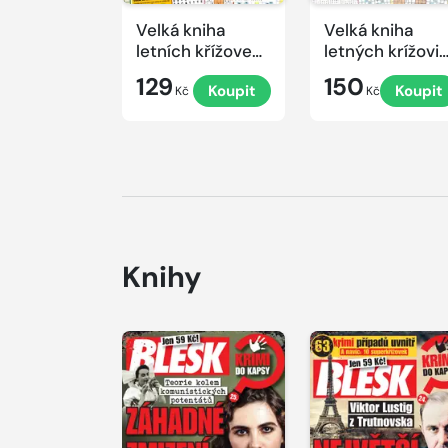
Velká kniha
Velká kniha
letních křížovek
letných krížovi
2026
s TV JOJ 2026
129
150
Koupit
Koupit
Kč
Kč
Knihy