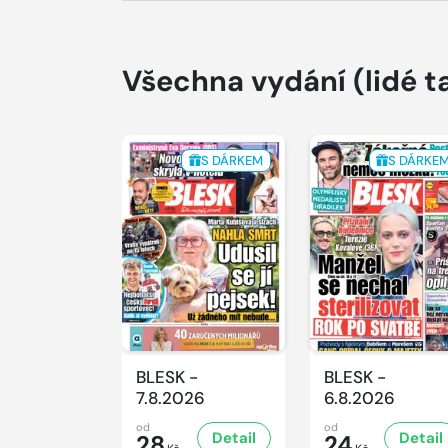
Všechna vydání
(lidé t
S DÁRKEM
S DÁRKE
BLESK -
BLESK -
7.8.2026
6.8.2026
od
od
Detail
Detail
28
24