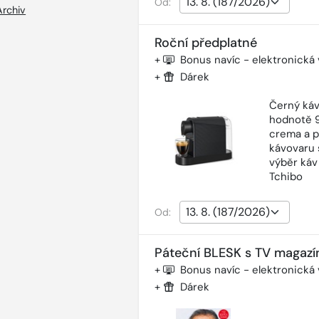
Od:
Archiv
Roční předplatné
+
Bonus navíc - elektronická
+
Dárek
Černý káv
hodnotě 9
crema a p
kávovaru 
výběr káv
Tchibo
Od:
Páteční BLESK s TV magazí
+
Bonus navíc - elektronická
+
Dárek