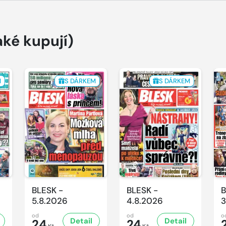
aké kupují)
M
S DÁRKEM
S DÁRKEM
BLESK -
BLESK -
B
5.8.2026
4.8.2026
3
od
od
o
Detail
Detail
24
24