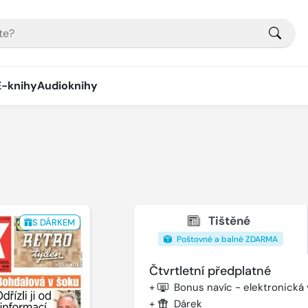
E-knihy
Audioknihy
Tištěné
S DÁRKEM
Poštovné a balné ZDARMA
Čtvrtletní předplatné
+
Bonus navíc - elektronická
+
Dárek