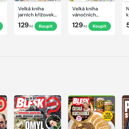
Velká kniha
Velká kniha
N
ek
jarních křížovek
vánočních
k
2026
křížovek 2025
e
129
129
Koupit
Koupit
Kč
Kč