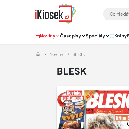
Přejít na hlavní obsah
VYHLEDÁVÁNÍ
Hlavní navigace
Noviny
Časopisy
Speciály
Knihy
Noviny
BLESK
BLESK