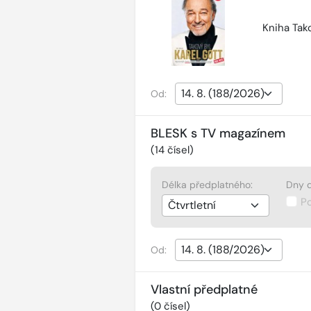
Kniha Tako
Od:
BLESK s TV magazínem
(
14
čísel)
Délka předplatného:
Dny d
P
Od:
Vlastní předplatné
(
0
čísel)