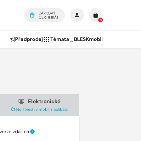
DÁRKOVÝ
CERTIFIKÁT
0
Předprodej
Témata
BLESKmobil
Elektronické
Čtěte ihned i v mobilní aplikaci
 verze zdarma
?