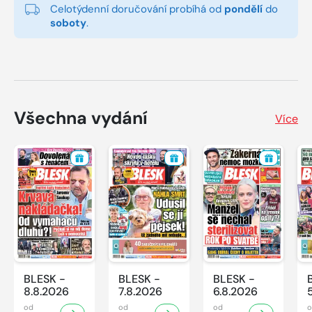
Celotýdenní doručování probíhá od
pondělí
do
soboty
.
Všechna vydání
Více
BLESK -
BLESK -
BLESK -
8.8.2026
7.8.2026
6.8.2026
od
od
od