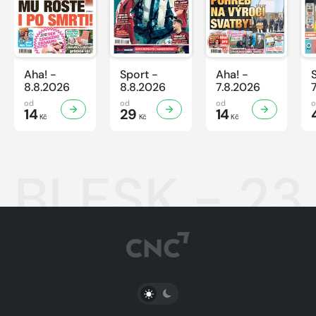
Aha! -
Sport -
Aha! -
8.8.2026
8.8.2026
7.8.2026
od
od
od
14
29
14
Kč
Kč
Kč
BLESK - 23
PŘEPNOUT SVĚTLÝ/TMAVÝ REŽIM