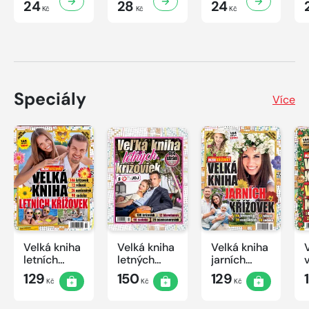
24
28
24
Kč
Kč
Kč
Speciály
Více
Velká kniha
Velká kniha
Velká kniha
letních
letných
jarních
křížovek
krížoviek s
křížovek
129
150
129
Kč
Kč
Kč
2026
TV JOJ
2026
2026