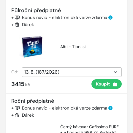
Půlroční předplatné
+
Bonus navíc - elektronická verze zdarma
?
+
Dárek
Albi - Tipni si
Od:
3415
Koupit
Kč
Roční předplatné
+
Bonus navíc - elektronická verze zdarma
?
+
Dárek
Černý kávovar Cafissimo PURE
+ v hodnotě 999 Kč Perfektní