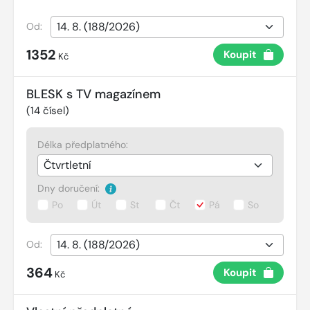
Od:
1352
Koupit
Kč
BLESK s TV magazínem
(
14
čísel)
Délka předplatného:
Dny doručení:
Po
Út
St
Čt
Pá
So
Od:
364
Koupit
Kč