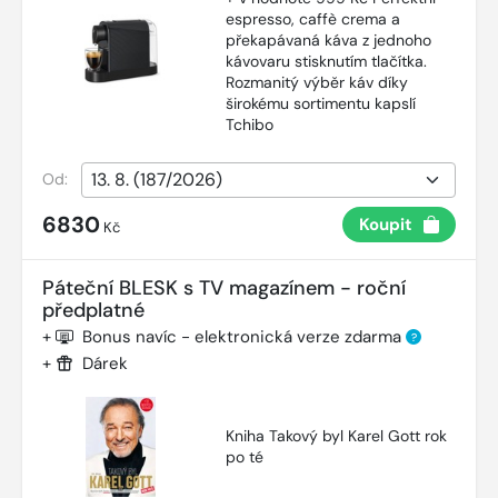
espresso, caffè crema a
překapávaná káva z jednoho
kávovaru stisknutím tlačítka.
Rozmanitý výběr káv díky
širokému sortimentu kapslí
Tchibo
Od:
6830
Koupit
Kč
Páteční BLESK s TV magazínem - roční
předplatné
+
Bonus navíc - elektronická verze zdarma
?
+
Dárek
Kniha Takový byl Karel Gott rok
po té