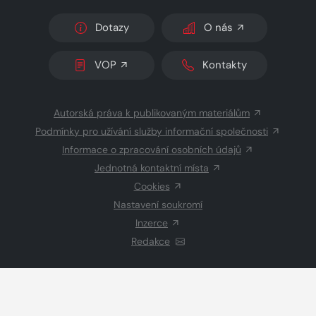
Dotazy
O nás
VOP
Kontakty
Autorská práva k publikovaným materiálům
Podmínky pro užívání služby informační společnosti
Informace o zpracování osobních údajů
Jednotná kontaktní místa
Cookies
Nastavení soukromí
Inzerce
Redakce
© 2026 Copyright
CZECH NEWS CENTER a.s.
a dodavatelé
obsahu