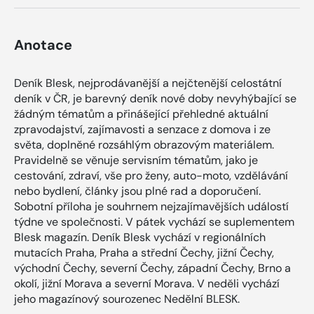
Anotace
Deník Blesk, nejprodávanější a nejčtenější celostátní
deník v ČR, je barevný deník nové doby nevyhýbající se
žádným tématům a přinášející přehledné aktuální
zpravodajství, zajímavosti a senzace z domova i ze
světa, doplněné rozsáhlým obrazovým materiálem.
Pravidelně se věnuje servisním tématům, jako je
cestování, zdraví, vše pro ženy, auto-moto, vzdělávání
nebo bydlení, články jsou plné rad a doporučení.
Sobotní příloha je souhrnem nejzajímavějších událostí
týdne ve společnosti. V pátek vychází se suplementem
Blesk magazín. Deník Blesk vychází v regionálních
mutacích Praha, Praha a střední Čechy, jižní Čechy,
východní Čechy, severní Čechy, západní Čechy, Brno a
okolí, jižní Morava a severní Morava. V neděli vychází
jeho magazínový sourozenec Nedělní BLESK.