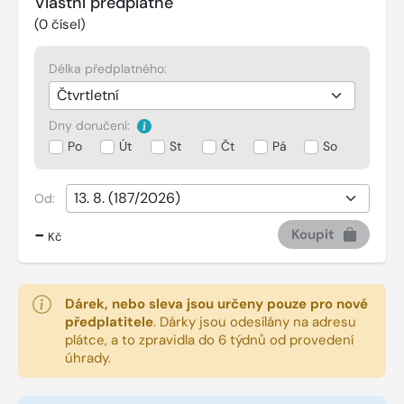
Vlastní předplatné
(
0
čísel)
Délka předplatného:
Dny doručení:
Po
Út
St
Čt
Pá
So
Od:
-
Koupit
Kč
Dárek, nebo sleva jsou určeny pouze pro nové
předplatitele
.
Dárky jsou odesílány na adresu
plátce, a to zpravidla do 6 týdnů od provedení
úhrady.