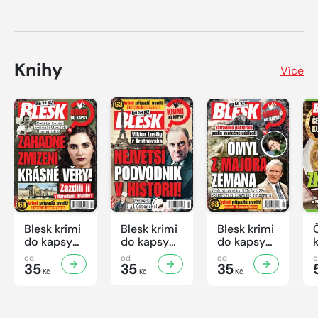
Knihy
Více
Blesk krimi
Blesk krimi
Blesk krimi
do kapsy
do kapsy
do kapsy
č.7/2026
č.6/2026
č.5/2026
od
od
od
35
35
35
Kč
Kč
Kč