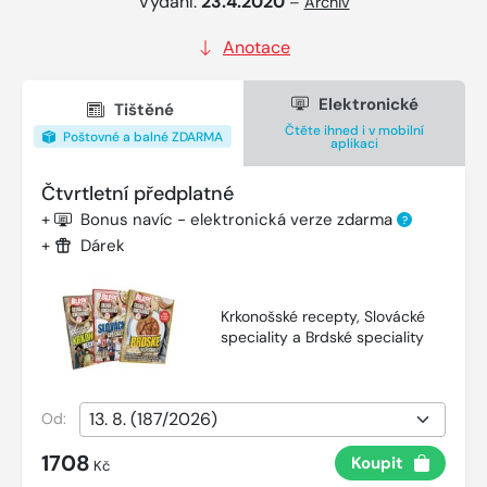
Vydání:
23.4.2020
–
Archiv
Anotace
Elektronické
Tištěné
Čtěte ihned i v mobilní
Poštovné a balné ZDARMA
aplikaci
Čtvrtletní předplatné
+
Bonus navíc - elektronická verze zdarma
?
+
Dárek
Krkonošské recepty, Slovácké
speciality a Brdské speciality
Od:
1708
Koupit
Kč