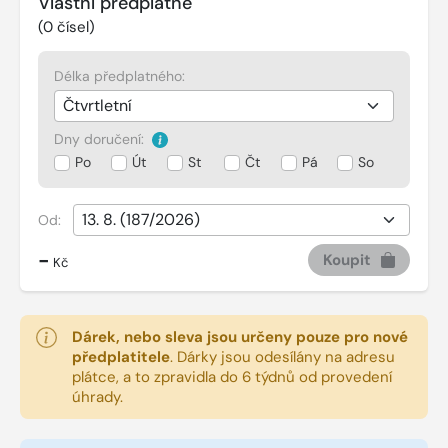
Vlastní předplatné
(
0
čísel)
Délka předplatného:
Dny doručení:
Po
Út
St
Čt
Pá
So
Od:
-
Koupit
Kč
Dárek, nebo sleva jsou určeny pouze pro nové
předplatitele
.
Dárky jsou odesílány na adresu
plátce, a to zpravidla do 6 týdnů od provedení
úhrady.