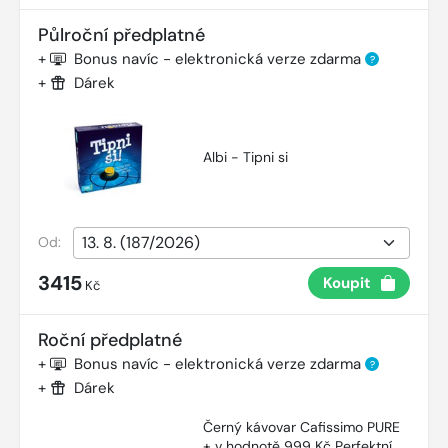
Půlroční předplatné
+
Bonus navíc - elektronická verze zdarma
?
+
Dárek
Albi - Tipni si
Od:
3415
Koupit
Kč
Roční předplatné
+
Bonus navíc - elektronická verze zdarma
?
+
Dárek
Černý kávovar Cafissimo PURE
+ v hodnotě 999 Kč Perfektní