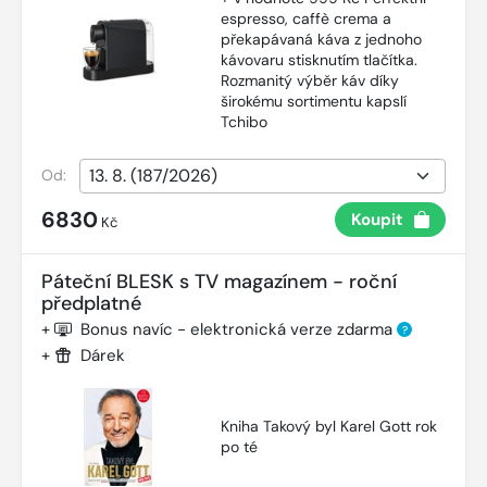
espresso, caffè crema a
překapávaná káva z jednoho
kávovaru stisknutím tlačítka.
Rozmanitý výběr káv díky
širokému sortimentu kapslí
Tchibo
Od:
6830
Koupit
Kč
Páteční BLESK s TV magazínem - roční
předplatné
+
Bonus navíc - elektronická verze zdarma
?
+
Dárek
Kniha Takový byl Karel Gott rok
po té