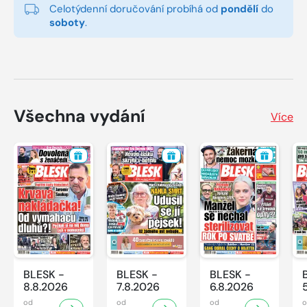
Celotýdenní doručování probíhá od
pondělí
do
soboty
.
Všechna vydání
Více
BLESK -
BLESK -
BLESK -
8.8.2026
7.8.2026
6.8.2026
od
od
od