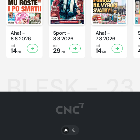
Aha! -
Sport -
Aha! -
8.8.2026
8.8.2026
7.8.2026
od
od
od
14
29
14
Kč
Kč
Kč
BLESK - 23
PŘEPNOUT SVĚTLÝ/TMAVÝ REŽIM