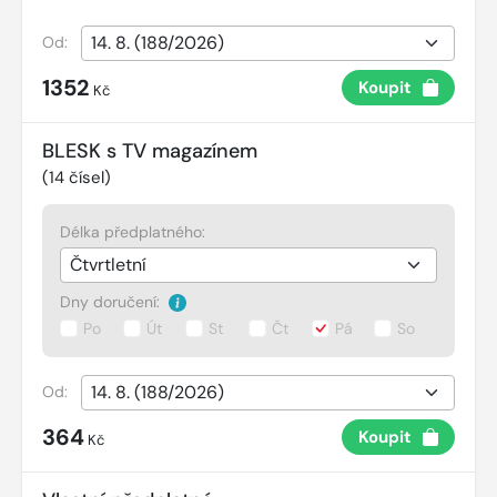
Od:
1352
Koupit
Kč
BLESK s TV magazínem
(
14
čísel)
Délka předplatného:
Dny doručení:
Po
Út
St
Čt
Pá
So
Od:
364
Koupit
Kč