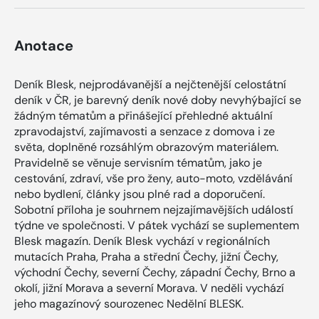
Anotace
Deník Blesk, nejprodávanější a nejčtenější celostátní
deník v ČR, je barevný deník nové doby nevyhýbající se
žádným tématům a přinášející přehledné aktuální
zpravodajství, zajímavosti a senzace z domova i ze
světa, doplněné rozsáhlým obrazovým materiálem.
Pravidelně se věnuje servisním tématům, jako je
cestování, zdraví, vše pro ženy, auto-moto, vzdělávání
nebo bydlení, články jsou plné rad a doporučení.
Sobotní příloha je souhrnem nejzajímavějších událostí
týdne ve společnosti. V pátek vychází se suplementem
Blesk magazín. Deník Blesk vychází v regionálních
mutacích Praha, Praha a střední Čechy, jižní Čechy,
východní Čechy, severní Čechy, západní Čechy, Brno a
okolí, jižní Morava a severní Morava. V neděli vychází
jeho magazínový sourozenec Nedělní BLESK.