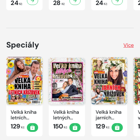
24
28
24
Kč
Kč
Kč
Speciály
Více
Velká kniha
Velká kniha
Velká kniha
letních
letných
jarních
křížovek
krížoviek s
křížovek
129
150
129
Kč
Kč
Kč
2026
TV JOJ
2026
2026