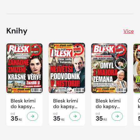
Knihy
Více
Blesk krimi
Blesk krimi
Blesk krimi
do kapsy
do kapsy
do kapsy
č.7/2026
č.6/2026
č.5/2026
od
od
od
35
35
35
Kč
Kč
Kč