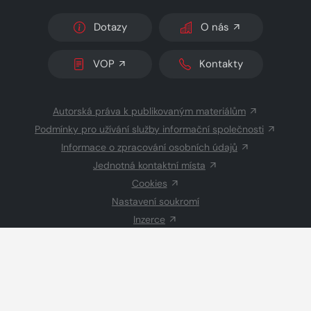
Dotazy
O nás
VOP
Kontakty
Autorská práva k publikovaným materiálům
Podmínky pro užívání služby informační společnosti
Informace o zpracování osobních údajů
Jednotná kontaktní místa
Cookies
Nastavení soukromí
Inzerce
Redakce
© 2026 Copyright
CZECH NEWS CENTER a.s.
a dodavatelé
obsahu