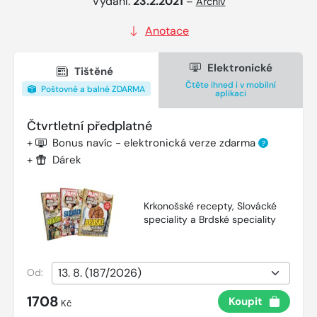
Vydání:
23.2.2021
–
Archiv
Anotace
Elektronické
Tištěné
Čtěte ihned i v mobilní
Poštovné a balné ZDARMA
aplikaci
Čtvrtletní předplatné
+
Bonus navíc - elektronická verze zdarma
?
+
Dárek
Krkonošské recepty, Slovácké
speciality a Brdské speciality
Od:
1708
Koupit
Kč