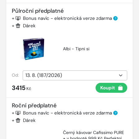
Půlroční předplatné
+
Bonus navíc - elektronická verze zdarma
?
+
Dárek
Albi - Tipni si
Od:
3415
Koupit
Kč
Roční předplatné
+
Bonus navíc - elektronická verze zdarma
?
+
Dárek
Černý kávovar Cafissimo PURE
+ v hodnotě 999 Kč Perfektní