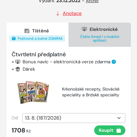
Vydání:
23.12.2022
–
Archiv
Anotace
Elektronické
Tištěné
Čtěte ihned i v mobilní
Poštovné a balné ZDARMA
aplikaci
Čtvrtletní předplatné
+
Bonus navíc - elektronická verze zdarma
?
+
Dárek
Krkonošské recepty, Slovácké
speciality a Brdské speciality
Od:
1708
Koupit
Kč