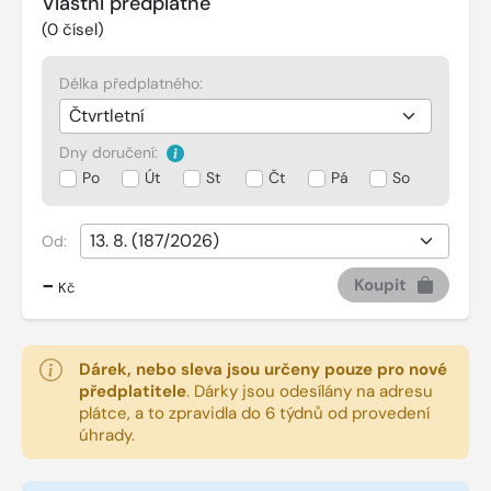
Vlastní předplatné
(
0
čísel)
Délka předplatného:
Dny doručení:
Po
Út
St
Čt
Pá
So
Od:
-
Koupit
Kč
Dárek, nebo sleva jsou určeny pouze pro nové
předplatitele
.
Dárky jsou odesílány na adresu
plátce, a to zpravidla do 6 týdnů od provedení
úhrady.