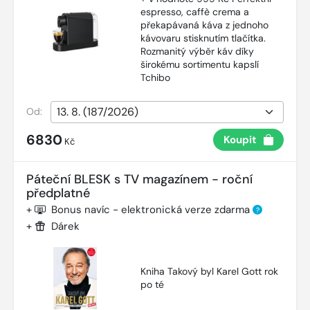
espresso, caffè crema a
překapávaná káva z jednoho
kávovaru stisknutím tlačítka.
Rozmanitý výběr káv díky
širokému sortimentu kapslí
Tchibo
Od:
6830
Koupit
Kč
Páteční BLESK s TV magazínem - roční
předplatné
+
Bonus navíc - elektronická verze zdarma
?
+
Dárek
Kniha Takový byl Karel Gott rok
po té