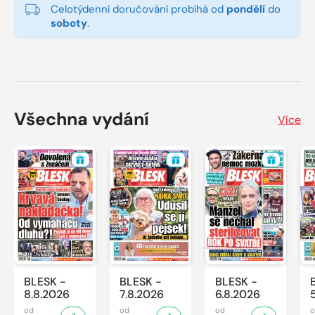
Celotýdenní doručování probíhá od
pondělí
do
soboty
.
Všechna vydání
Více
BLESK -
BLESK -
BLESK -
8.8.2026
7.8.2026
6.8.2026
od
od
od