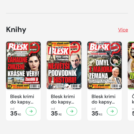
Knihy
Více
Blesk krimi
Blesk krimi
Blesk krimi
do kapsy
do kapsy
do kapsy
č.7/2026
č.6/2026
č.5/2026
od
od
od
35
35
35
Kč
Kč
Kč