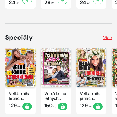
24
28
24
Kč
Kč
Kč
Speciály
Více
Velká kniha
Velká kniha
Velká kniha
letních
letných
jarních
křížovek
krížoviek s
křížovek
129
150
129
Kč
Kč
Kč
2026
TV JOJ
2026
2026