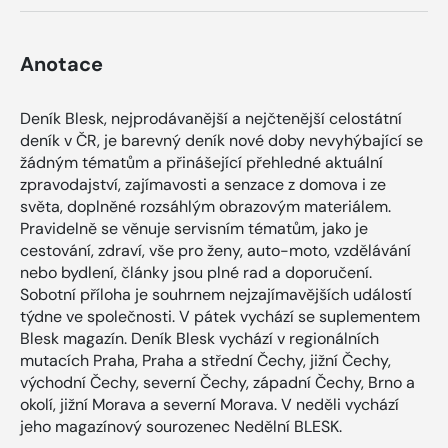
Anotace
Deník Blesk, nejprodávanější a nejčtenější celostátní
deník v ČR, je barevný deník nové doby nevyhýbající se
žádným tématům a přinášející přehledné aktuální
zpravodajství, zajímavosti a senzace z domova i ze
světa, doplněné rozsáhlým obrazovým materiálem.
Pravidelně se věnuje servisním tématům, jako je
cestování, zdraví, vše pro ženy, auto-moto, vzdělávání
nebo bydlení, články jsou plné rad a doporučení.
Sobotní příloha je souhrnem nejzajímavějších událostí
týdne ve společnosti. V pátek vychází se suplementem
Blesk magazín. Deník Blesk vychází v regionálních
mutacích Praha, Praha a střední Čechy, jižní Čechy,
východní Čechy, severní Čechy, západní Čechy, Brno a
okolí, jižní Morava a severní Morava. V neděli vychází
jeho magazínový sourozenec Nedělní BLESK.