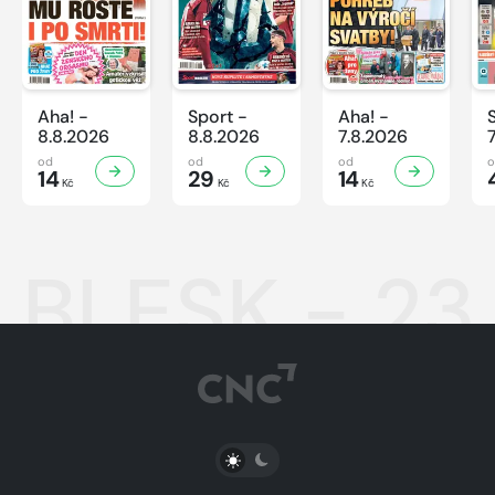
Aha! -
Sport -
Aha! -
8.8.2026
8.8.2026
7.8.2026
od
od
od
14
29
14
Kč
Kč
Kč
BLESK - 23
PŘEPNOUT SVĚTLÝ/TMAVÝ REŽIM