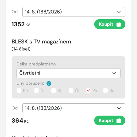
Od:
1352
Koupit
Kč
BLESK s TV magazínem
(
14
čísel)
Délka předplatného:
Dny doručení:
Po
Út
St
Čt
Pá
So
Od:
364
Koupit
Kč