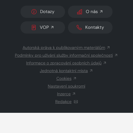
Dotazy
O nás
VOP
Kontakty
Autorská práva k publikovaným materiálům
Podmínky pro užívání služby informační společnosti
Informace o zpracování osobních údajů
Jednotná kontaktní místa
Cookies
Nastavení soukromí
Inzerce
Redakce
© 2026 Copyright
CZECH NEWS CENTER a.s.
a dodavatelé
obsahu