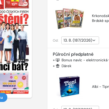
Krkonošsk
Brdské sp
Od:
Půlroční předplatné
+
Bonus navíc - elektronická
+
Dárek
Albi - Tipn
ku