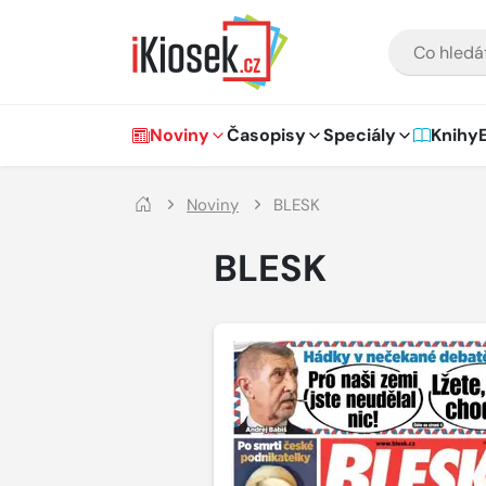
Přejít na hlavní obsah
VYHLEDÁVÁNÍ
Hlavní navigace
Noviny
Časopisy
Speciály
Knihy
Noviny
BLESK
BLESK