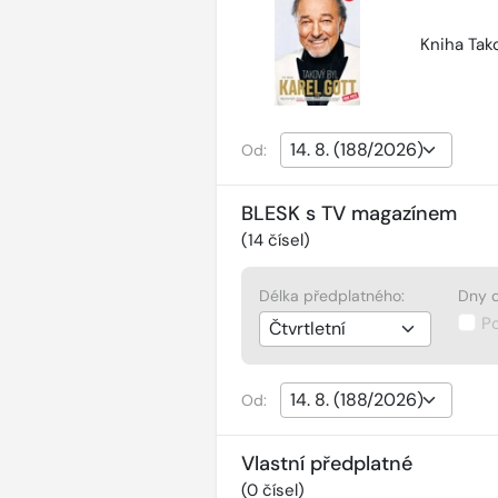
Kniha Tako
Od:
BLESK s TV magazínem
(
14
čísel)
Délka předplatného:
Dny d
P
Od:
Vlastní předplatné
(
0
čísel)