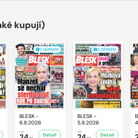
aké kupují)
M
S DÁRKEM
S DÁRKEM
BLESK -
BLESK -
B
6.8.2026
5.8.2026
4
od
od
o
Detail
Detail
24
24