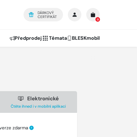
DÁRKOVÝ
CERTIFIKÁT
0
Předprodej
Témata
BLESKmobil
Elektronické
Čtěte ihned i v mobilní aplikaci
 verze zdarma
?