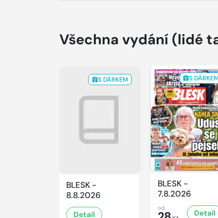
Všechna vydání
(lidé t
S DÁRKE
S DÁRKEM
BLESK -
BLESK -
7.8.2026
8.8.2026
od
Detail
28
Detail