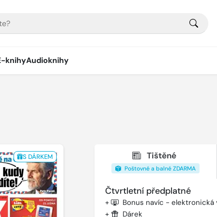
E-knihy
Audioknihy
Tištěné
S DÁRKEM
Poštovné a balné ZDARMA
Čtvrtletní předplatné
+
Bonus navíc - elektronická
+
Dárek