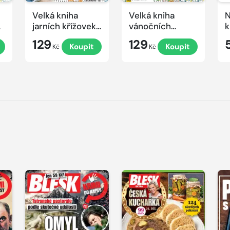
Velká kniha
Velká kniha
N
ek
jarních křížovek
vánočních
k
2026
křížovek 2025
e
129
129
Koupit
Koupit
Kč
Kč