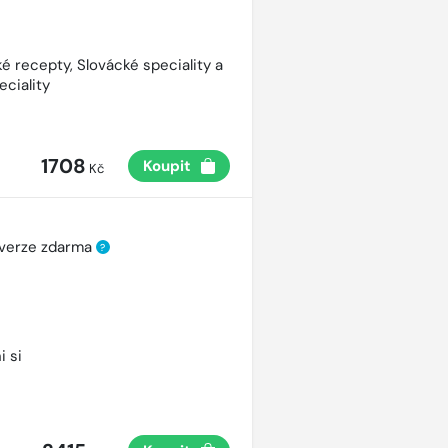
é recepty, Slovácké speciality a
eciality
1708
Koupit
Kč
 verze zdarma
?
i si