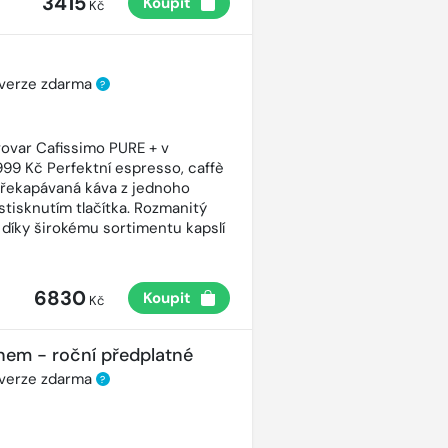
3415
Koupit
Kč
 verze zdarma
?
ovar Cafissimo PURE + v
99 Kč Perfektní espresso, caffè
řekapávaná káva z jednoho
stisknutím tlačítka. Rozmanitý
 díky širokému sortimentu kapslí
6830
Koupit
Kč
nem - roční předplatné
 verze zdarma
?