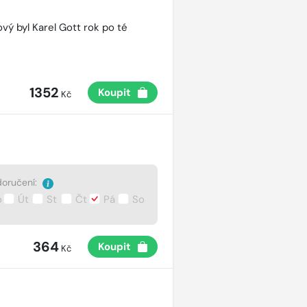
vý byl Karel Gott rok po té
1352
Koupit
Kč
oručení:
o
Út
St
Čt
Pá
So
364
Koupit
Kč