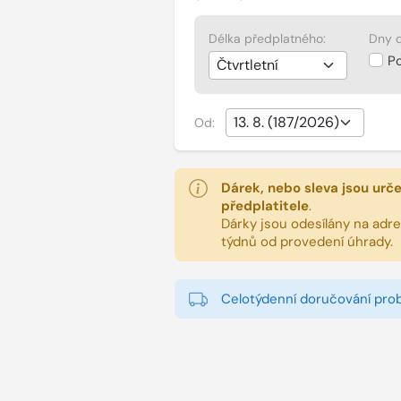
Délka předplatného:
Dny d
P
Od:
Dárek, nebo sleva jsou urč
předplatitele
.
Dárky jsou odesílány na adres
týdnů od provedení úhrady.
Celotýdenní doručování pro