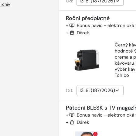
Od:
rchiv
Roční předplatné
+
Bonus navíc - elektronická
+
Dárek
Černý káv
hodnotě 9
crema a p
kávovaru 
výběr káv
Tchibo
Od:
Páteční BLESK s TV magazí
+
Bonus navíc - elektronická
+
Dárek