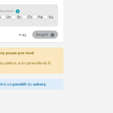
oručení:
o
Út
St
Čt
Pá
So
-
Koupit
Kč
eny pouze pro nové
u plátce, a to zpravidla do 6
bíhá od
pondělí
do
soboty
.