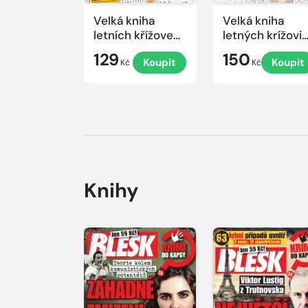
Velká kniha
Velká kniha
letních křížovek
letných krížovi
2026
s TV JOJ 2026
129
150
Koupit
Koupit
Kč
Kč
Knihy