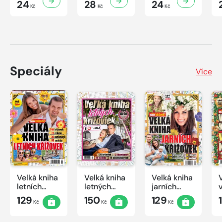
24
28
24
Kč
Kč
Kč
Speciály
Více
Velká kniha
Velká kniha
Velká kniha
letních
letných
jarních
křížovek
krížoviek s
křížovek
129
150
129
Kč
Kč
Kč
2026
TV JOJ
2026
2026