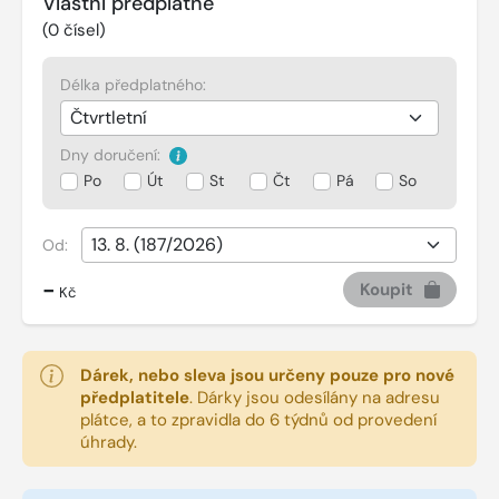
Vlastní předplatné
(
0
čísel)
Délka předplatného:
Dny doručení:
Po
Út
St
Čt
Pá
So
Od:
-
Koupit
Kč
Dárek, nebo sleva jsou určeny pouze pro nové
předplatitele
.
Dárky jsou odesílány na adresu
plátce, a to zpravidla do 6 týdnů od provedení
úhrady.