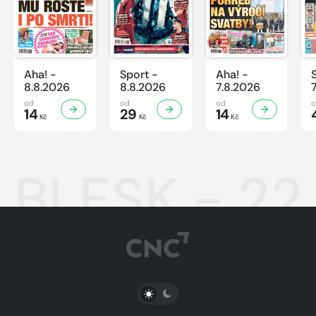
Aha! -
Sport -
Aha! -
8.8.2026
8.8.2026
7.8.2026
od
od
od
14
29
14
Kč
Kč
Kč
BLESK - 22
PŘEPNOUT SVĚTLÝ/TMAVÝ REŽIM