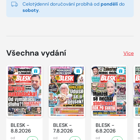
Celotýdenní doručování probíhá od
pondělí
do
soboty
.
Všechna vydání
Více
BLESK -
BLESK -
BLESK -
8.8.2026
7.8.2026
6.8.2026
od
od
od