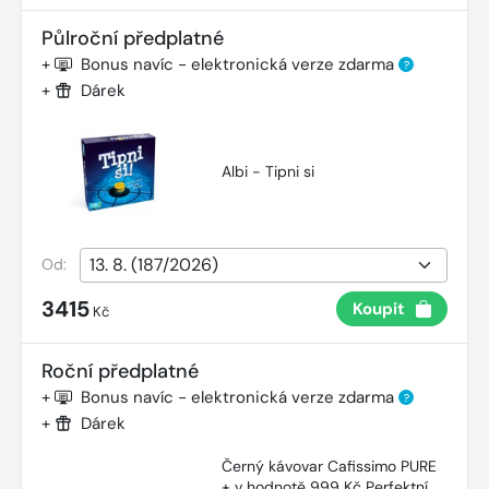
Půlroční předplatné
+
Bonus navíc - elektronická verze zdarma
?
+
Dárek
Albi - Tipni si
Od:
3415
Koupit
Kč
Roční předplatné
+
Bonus navíc - elektronická verze zdarma
?
+
Dárek
Černý kávovar Cafissimo PURE
+ v hodnotě 999 Kč Perfektní