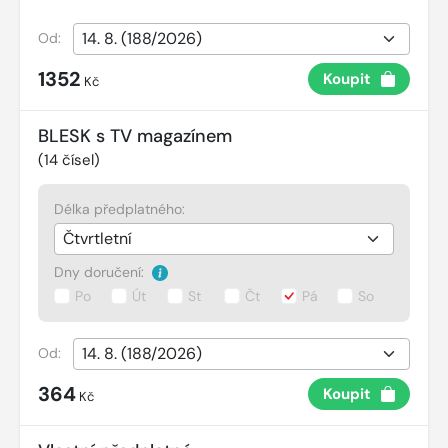
Od:
1352
Koupit
Kč
BLESK s TV magazínem
(
14
čísel)
Délka předplatného:
Dny doručení:
Po
Út
St
Čt
Pá
So
Od:
364
Koupit
Kč