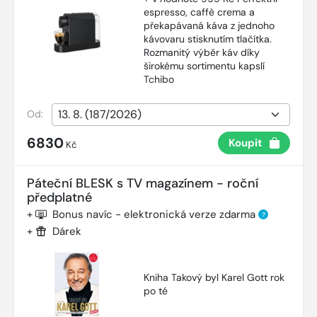
espresso, caffè crema a
překapávaná káva z jednoho
kávovaru stisknutím tlačítka.
Rozmanitý výběr káv díky
širokému sortimentu kapslí
Tchibo
Od:
6830
Koupit
Kč
Páteční BLESK s TV magazínem - roční
předplatné
+
Bonus navíc - elektronická verze zdarma
?
+
Dárek
Kniha Takový byl Karel Gott rok
po té