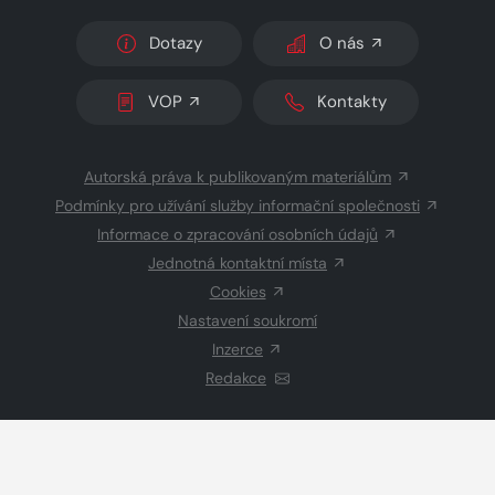
Dotazy
O nás
VOP
Kontakty
Autorská práva k publikovaným materiálům
Podmínky pro užívání služby informační společnosti
Informace o zpracování osobních údajů
Jednotná kontaktní místa
Cookies
Nastavení soukromí
Inzerce
Redakce
© 2026 Copyright
CZECH NEWS CENTER a.s.
a dodavatelé
obsahu