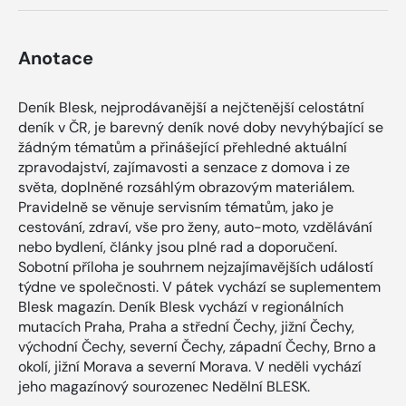
Anotace
Deník Blesk, nejprodávanější a nejčtenější celostátní
deník v ČR, je barevný deník nové doby nevyhýbající se
žádným tématům a přinášející přehledné aktuální
zpravodajství, zajímavosti a senzace z domova i ze
světa, doplněné rozsáhlým obrazovým materiálem.
Pravidelně se věnuje servisním tématům, jako je
cestování, zdraví, vše pro ženy, auto-moto, vzdělávání
nebo bydlení, články jsou plné rad a doporučení.
Sobotní příloha je souhrnem nejzajímavějších událostí
týdne ve společnosti. V pátek vychází se suplementem
Blesk magazín. Deník Blesk vychází v regionálních
mutacích Praha, Praha a střední Čechy, jižní Čechy,
východní Čechy, severní Čechy, západní Čechy, Brno a
okolí, jižní Morava a severní Morava. V neděli vychází
jeho magazínový sourozenec Nedělní BLESK.