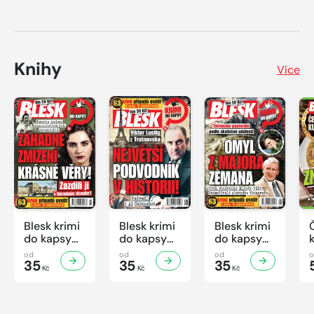
Knihy
Více
Blesk krimi
Blesk krimi
Blesk krimi
do kapsy
do kapsy
do kapsy
č.7/2026
č.6/2026
č.5/2026
od
od
od
35
35
35
Kč
Kč
Kč