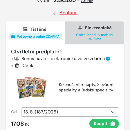
Vydání:
22.9.2020
–
Archiv
Anotace
Elektronické
Tištěné
Čtěte ihned i v mobilní
Poštovné a balné ZDARMA
aplikaci
Čtvrtletní předplatné
+
Bonus navíc - elektronická verze zdarma
?
+
Dárek
Krkonošské recepty, Slovácké
speciality a Brdské speciality
Od:
1708
Koupit
Kč