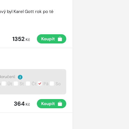
vý byl Karel Gott rok po té
1352
Koupit
Kč
oručení:
o
Út
St
Čt
Pá
So
364
Koupit
Kč