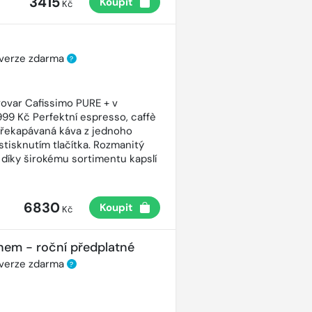
3415
Koupit
Kč
 verze zdarma
?
ovar Cafissimo PURE + v
99 Kč Perfektní espresso, caffè
řekapávaná káva z jednoho
stisknutím tlačítka. Rozmanitý
 díky širokému sortimentu kapslí
6830
Koupit
Kč
nem - roční předplatné
 verze zdarma
?