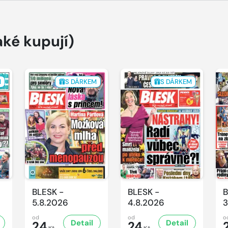
aké kupují)
M
S DÁRKEM
S DÁRKEM
BLESK -
BLESK -
B
5.8.2026
4.8.2026
3
od
od
o
Detail
Detail
24
24