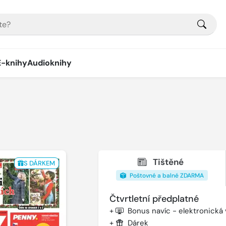
E-knihy
Audioknihy
Tištěné
S DÁRKEM
Poštovné a balné ZDARMA
Čtvrtletní předplatné
+
Bonus navíc - elektronická
+
Dárek