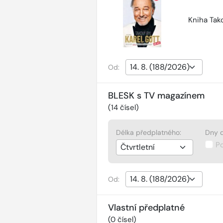
Kniha Tako
Od:
BLESK s TV magazínem
(
14
čísel)
Délka předplatného:
Dny d
P
Od:
Vlastní předplatné
(
0
čísel)