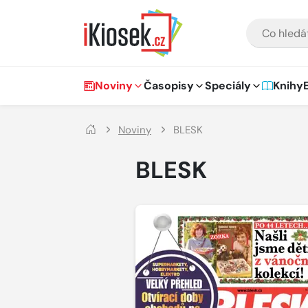
Přejít na hlavní obsah
VYHLEDÁVÁNÍ
Hlavní navigace
Noviny
Časopisy
Speciály
Knihy
Noviny
BLESK
BLESK