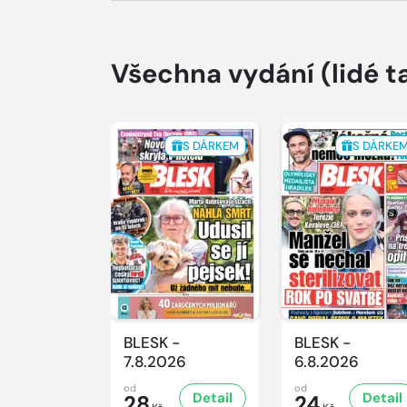
Všechna vydání
(lidé t
S DÁRKEM
S DÁRKE
BLESK -
BLESK -
7.8.2026
6.8.2026
od
od
Detail
Detail
28
24