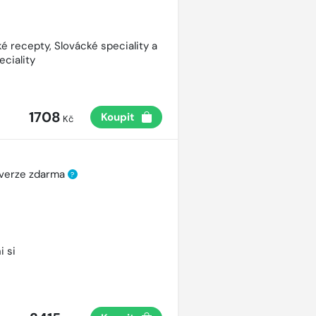
é recepty, Slovácké speciality a
eciality
1708
Koupit
Kč
 verze zdarma
?
i si