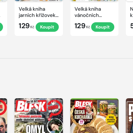
Velká kniha
Velká kniha
N
ek
jarních křížovek
vánočních
k
2026
křížovek 2025
e
129
129
Koupit
Koupit
Kč
Kč