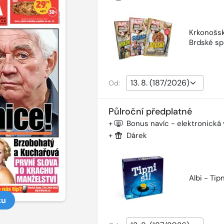
Krkonošsk
Brdské sp
Od:
Půlroční předplatné
+
Bonus navíc - elektronická
+
Dárek
Albi - Tipn
ku