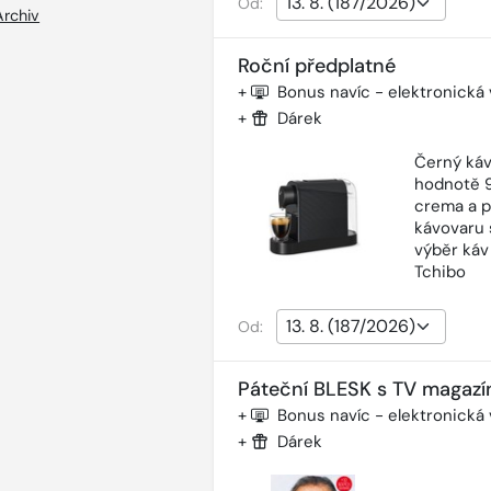
Od:
Archiv
Roční předplatné
+
Bonus navíc - elektronická
+
Dárek
Černý káv
hodnotě 9
crema a p
kávovaru 
výběr káv
Tchibo
Od:
Páteční BLESK s TV magazí
+
Bonus navíc - elektronická
+
Dárek