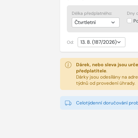
Délka předplatného:
Dny d
P
Od:
Dárek, nebo sleva jsou urč
předplatitele
.
Dárky jsou odesílány na adres
týdnů od provedení úhrady.
Celotýdenní doručování pro