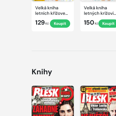
Velká kniha
Velká kniha
letních křížovek
letných krížovi
2026
s TV JOJ 2026
129
150
Koupit
Koupit
Kč
Kč
Knihy