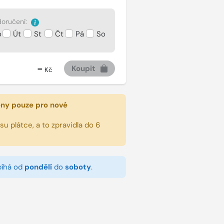
oručení:
o
Út
St
Čt
Pá
So
-
Koupit
Kč
eny pouze pro nové
u plátce, a to zpravidla do 6
bíhá od
pondělí
do
soboty
.