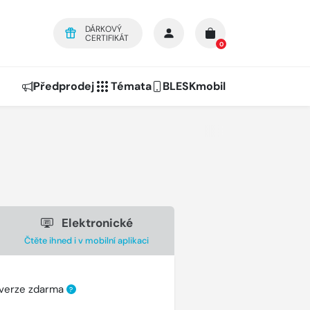
DÁRKOVÝ
CERTIFIKÁT
0
Předprodej
Témata
BLESKmobil
Elektronické
Čtěte ihned i v mobilní aplikaci
 verze zdarma
?