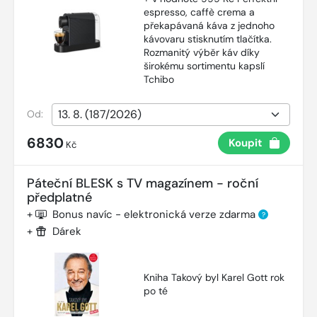
espresso, caffè crema a
překapávaná káva z jednoho
kávovaru stisknutím tlačítka.
Rozmanitý výběr káv díky
širokému sortimentu kapslí
Tchibo
Od:
6830
Koupit
Kč
Páteční BLESK s TV magazínem - roční
předplatné
+
Bonus navíc - elektronická verze zdarma
?
+
Dárek
Kniha Takový byl Karel Gott rok
po té