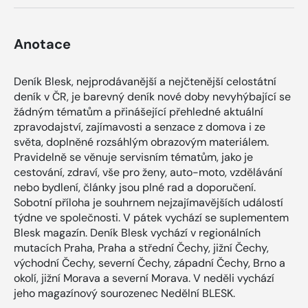
Anotace
Deník Blesk, nejprodávanější a nejčtenější celostátní
deník v ČR, je barevný deník nové doby nevyhýbající se
žádným tématům a přinášející přehledné aktuální
zpravodajství, zajímavosti a senzace z domova i ze
světa, doplněné rozsáhlým obrazovým materiálem.
Pravidelně se věnuje servisním tématům, jako je
cestování, zdraví, vše pro ženy, auto-moto, vzdělávání
nebo bydlení, články jsou plné rad a doporučení.
Sobotní příloha je souhrnem nejzajímavějších událostí
týdne ve společnosti. V pátek vychází se suplementem
Blesk magazín. Deník Blesk vychází v regionálních
mutacích Praha, Praha a střední Čechy, jižní Čechy,
východní Čechy, severní Čechy, západní Čechy, Brno a
okolí, jižní Morava a severní Morava. V neděli vychází
jeho magazínový sourozenec Nedělní BLESK.