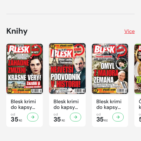
Knihy
Více
Blesk krimi
Blesk krimi
Blesk krimi
do kapsy
do kapsy
do kapsy
č.7/2026
č.6/2026
č.5/2026
od
od
od
35
35
35
Kč
Kč
Kč