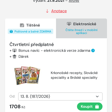
Vydání:
21.9.2021
–
Archiv
Anotace
Elektronické
Tištěné
Čtěte ihned i v mobilní
Poštovné a balné ZDARMA
aplikaci
Čtvrtletní předplatné
+
Bonus navíc - elektronická verze zdarma
?
+
Dárek
Krkonošské recepty, Slovácké
speciality a Brdské speciality
Od:
1708
Koupit
Kč