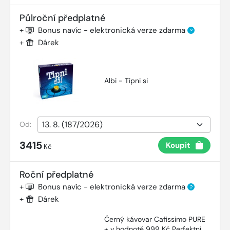
Půlroční předplatné
+
Bonus navíc - elektronická verze zdarma
?
+
Dárek
Albi - Tipni si
Od:
3415
Koupit
Kč
Roční předplatné
+
Bonus navíc - elektronická verze zdarma
?
+
Dárek
Černý kávovar Cafissimo PURE
+ v hodnotě 999 Kč Perfektní