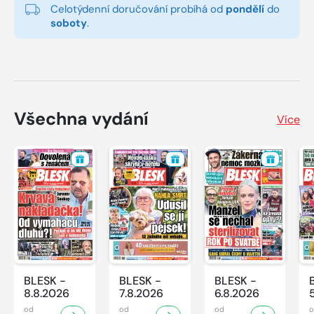
Celotýdenní doručování probíhá od
pondělí
do
soboty
.
Všechna vydání
Více
BLESK -
BLESK -
BLESK -
8.8.2026
7.8.2026
6.8.2026
od
od
od