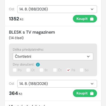
Od:
1352
Koupit
Kč
BLESK s TV magazínem
(
14
čísel)
Délka předplatného:
Dny doručení:
Po
Út
St
Čt
Pá
So
Od:
364
Koupit
Kč