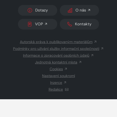
Dotazy
O nás
VOP
Kontakty
Autorská práva k publikovaným materiálům
Podmínky pro užívání služby informační společnosti
Informace o zpracování osobních údajů
Jednotná kontaktní místa
Cookies
Nastavení soukromí
Inzerce
Redakce
© 2026 Copyright
CZECH NEWS CENTER a.s.
a dodavatelé
obsahu