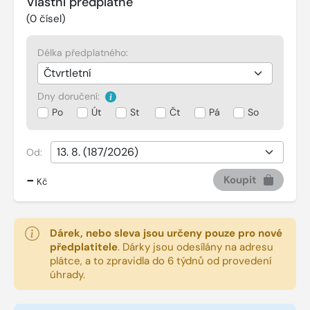
Vlastní předplatné
(
0
čísel)
Délka předplatného:
Dny doručení:
Po
Út
St
Čt
Pá
So
Od:
-
Koupit
Kč
Dárek, nebo sleva jsou určeny pouze pro nové
předplatitele
.
Dárky jsou odesílány na adresu
plátce, a to zpravidla do 6 týdnů od provedení
úhrady.