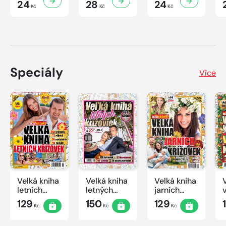
24
28
24
Kč
Kč
Kč
Speciály
Více
Velká kniha
Velká kniha
Velká kniha
letních
letných
jarních
křížovek
krížoviek s
křížovek
129
150
129
Kč
Kč
Kč
2026
TV JOJ
2026
2026