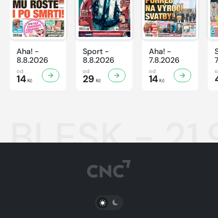
Aha! -
Sport -
Aha! -
8.8.2026
8.8.2026
7.8.2026
od
od
od
14
29
14
Kč
Kč
Kč
BLESK - 21.
PŘEPNOUT SVĚTLÝ/TMAVÝ REŽIM