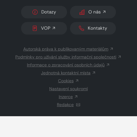
Dotazy
O nás
VOP
Kontakty
Autorská práva k publikovaným materiálům
Podmínky pro užívání služby informační společnosti
Informace o zpracování osobních údajů
Jednotná kontaktní místa
Cookies
Nastavení soukromí
Inzerce
Redakce
© 2026 Copyright
CZECH NEWS CENTER a.s.
a dodavatelé
obsahu