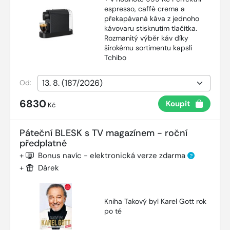
espresso, caffè crema a
překapávaná káva z jednoho
kávovaru stisknutím tlačítka.
Rozmanitý výběr káv díky
širokému sortimentu kapslí
Tchibo
Od:
6830
Koupit
Kč
Páteční BLESK s TV magazínem - roční
předplatné
+
Bonus navíc - elektronická verze zdarma
?
+
Dárek
Kniha Takový byl Karel Gott rok
po té