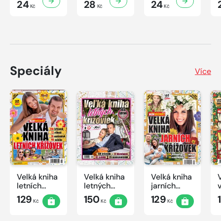
24
28
24
Kč
Kč
Kč
Speciály
Více
Velká kniha
Velká kniha
Velká kniha
letních
letných
jarních
křížovek
krížoviek s
křížovek
129
150
129
Kč
Kč
Kč
2026
TV JOJ
2026
2026