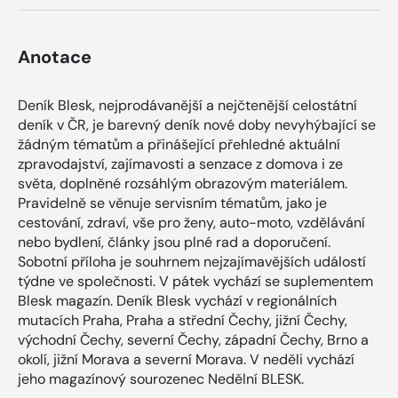
Anotace
Deník Blesk, nejprodávanější a nejčtenější celostátní
deník v ČR, je barevný deník nové doby nevyhýbající se
žádným tématům a přinášející přehledné aktuální
zpravodajství, zajímavosti a senzace z domova i ze
světa, doplněné rozsáhlým obrazovým materiálem.
Pravidelně se věnuje servisním tématům, jako je
cestování, zdraví, vše pro ženy, auto-moto, vzdělávání
nebo bydlení, články jsou plné rad a doporučení.
Sobotní příloha je souhrnem nejzajímavějších událostí
týdne ve společnosti. V pátek vychází se suplementem
Blesk magazín. Deník Blesk vychází v regionálních
mutacích Praha, Praha a střední Čechy, jižní Čechy,
východní Čechy, severní Čechy, západní Čechy, Brno a
okolí, jižní Morava a severní Morava. V neděli vychází
jeho magazínový sourozenec Nedělní BLESK.