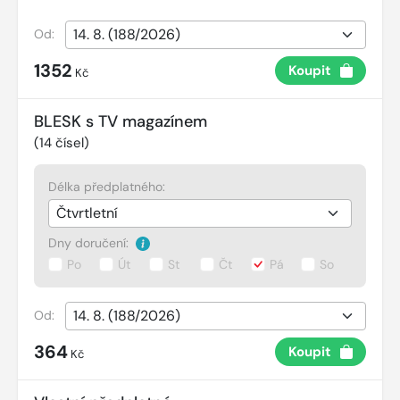
Od:
1352
Koupit
Kč
BLESK s TV magazínem
(
14
čísel)
Délka předplatného:
Dny doručení:
Po
Út
St
Čt
Pá
So
Od:
364
Koupit
Kč