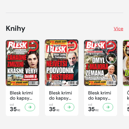
Knihy
Více
Blesk krimi
Blesk krimi
Blesk krimi
do kapsy
do kapsy
do kapsy
č.7/2026
č.6/2026
č.5/2026
od
od
od
35
35
35
Kč
Kč
Kč