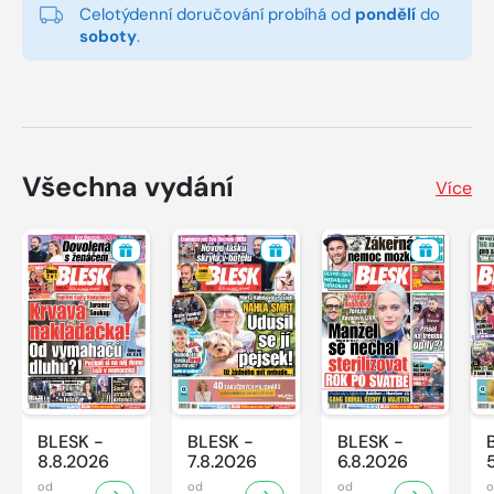
Celotýdenní doručování probíhá od
pondělí
do
soboty
.
Všechna vydání
Více
BLESK -
BLESK -
BLESK -
8.8.2026
7.8.2026
6.8.2026
od
od
od