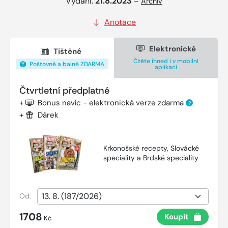
Vydání:
21.8.2023
–
Archiv
Anotace
Elektronické
Tištěné
Čtěte ihned i v mobilní
Poštovné a balné ZDARMA
aplikaci
Čtvrtletní předplatné
+
Bonus navíc - elektronická verze zdarma
?
+
Dárek
Krkonošské recepty, Slovácké
speciality a Brdské speciality
Od:
1708
Koupit
Kč