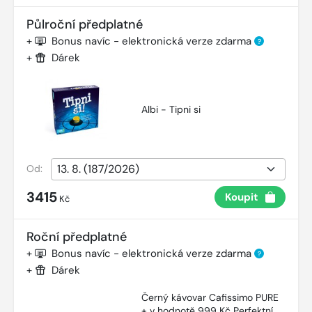
Půlroční předplatné
+
Bonus navíc - elektronická verze zdarma
?
+
Dárek
Albi - Tipni si
Od:
3415
Koupit
Kč
Roční předplatné
+
Bonus navíc - elektronická verze zdarma
?
+
Dárek
Černý kávovar Cafissimo PURE
+ v hodnotě 999 Kč Perfektní