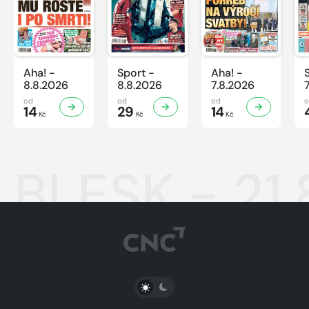
Aha! -
Sport -
Aha! -
8.8.2026
8.8.2026
7.8.2026
od
od
od
14
29
14
Kč
Kč
Kč
BLESK - 21
PŘEPNOUT SVĚTLÝ/TMAVÝ REŽIM