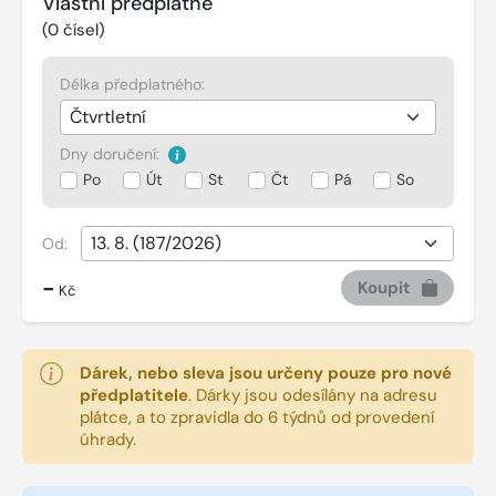
Vlastní předplatné
(
0
čísel)
Délka předplatného:
Dny doručení:
Po
Út
St
Čt
Pá
So
Od:
-
Koupit
Kč
Dárek, nebo sleva jsou určeny pouze pro nové
předplatitele
.
Dárky jsou odesílány na adresu
plátce, a to zpravidla do 6 týdnů od provedení
úhrady.