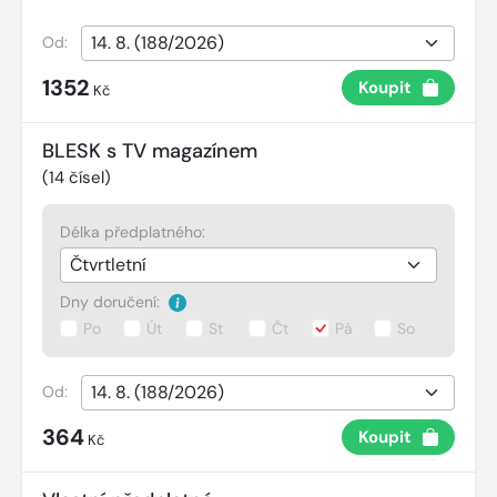
Od:
1352
Koupit
Kč
BLESK s TV magazínem
(
14
čísel)
Délka předplatného:
Dny doručení:
Po
Út
St
Čt
Pá
So
Od:
364
Koupit
Kč