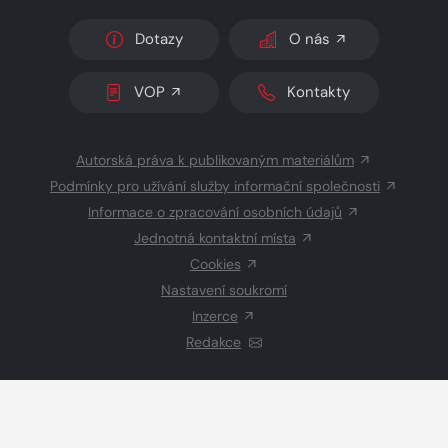
Dotazy
O nás
VOP
Kontakty
Autorská práva k publikovaným materiálům
Podmínky pro užívání služby informační společnosti
Informace o zpracování osobních údajů
Jednotná kontaktní místa
Cookies
Nastavení soukromí
Inzerce
Redakce
© 2026 Copyright
CZECH NEWS CENTER a.s.
a dodavatelé
obsahu