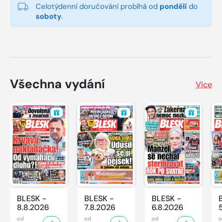
Celotýdenní doručování probíhá od
pondělí
do
soboty
.
Všechna vydání
Více
BLESK -
BLESK -
BLESK -
8.8.2026
7.8.2026
6.8.2026
od
od
od