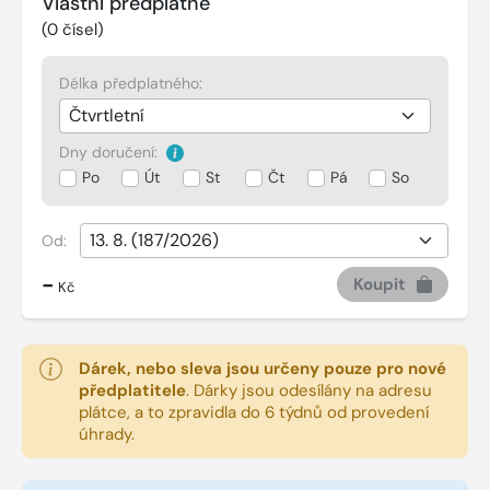
Vlastní předplatné
(
0
čísel)
Délka předplatného:
Dny doručení:
Po
Út
St
Čt
Pá
So
Od:
-
Koupit
Kč
Dárek, nebo sleva jsou určeny pouze pro nové
předplatitele
.
Dárky jsou odesílány na adresu
plátce, a to zpravidla do 6 týdnů od provedení
úhrady.