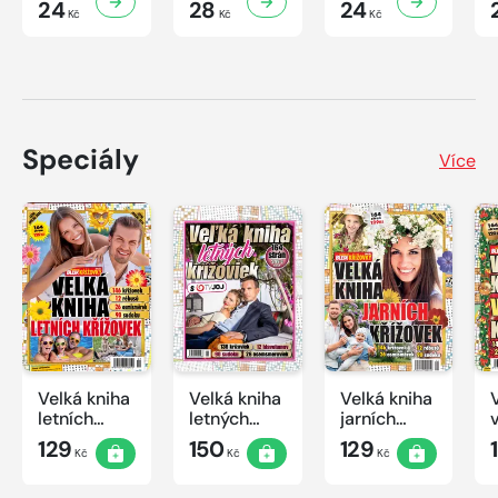
24
28
24
Kč
Kč
Kč
Speciály
Více
Velká kniha
Velká kniha
Velká kniha
letních
letných
jarních
křížovek
krížoviek s
křížovek
129
150
129
Kč
Kč
Kč
2026
TV JOJ
2026
2026