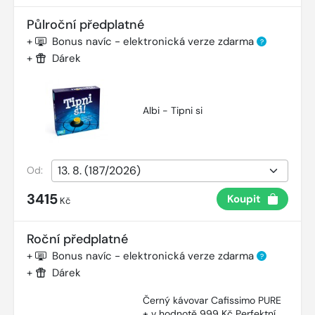
Půlroční předplatné
+
Bonus navíc - elektronická verze zdarma
?
+
Dárek
Albi - Tipni si
Od:
3415
Koupit
Kč
Roční předplatné
+
Bonus navíc - elektronická verze zdarma
?
+
Dárek
Černý kávovar Cafissimo PURE
+ v hodnotě 999 Kč Perfektní