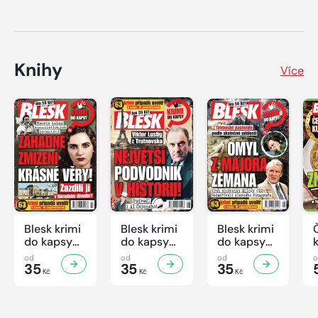
Knihy
Více
Blesk krimi
Blesk krimi
Blesk krimi
do kapsy
do kapsy
do kapsy
č.7/2026
č.6/2026
č.5/2026
od
od
od
35
35
35
Kč
Kč
Kč