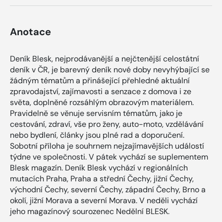
Anotace
Deník Blesk, nejprodávanější a nejčtenější celostátní
deník v ČR, je barevný deník nové doby nevyhýbající se
žádným tématům a přinášející přehledné aktuální
zpravodajství, zajímavosti a senzace z domova i ze
světa, doplněné rozsáhlým obrazovým materiálem.
Pravidelně se věnuje servisním tématům, jako je
cestování, zdraví, vše pro ženy, auto-moto, vzdělávání
nebo bydlení, články jsou plné rad a doporučení.
Sobotní příloha je souhrnem nejzajímavějších událostí
týdne ve společnosti. V pátek vychází se suplementem
Blesk magazín. Deník Blesk vychází v regionálních
mutacích Praha, Praha a střední Čechy, jižní Čechy,
východní Čechy, severní Čechy, západní Čechy, Brno a
okolí, jižní Morava a severní Morava. V neděli vychází
jeho magazínový sourozenec Nedělní BLESK.