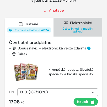
Vydání:
21.2.2023
–
Archiv
Anotace
Elektronické
Tištěné
Čtěte ihned i v mobilní
Poštovné a balné ZDARMA
aplikaci
Čtvrtletní předplatné
+
Bonus navíc - elektronická verze zdarma
?
+
Dárek
Krkonošské recepty, Slovácké
speciality a Brdské speciality
Od:
1708
Koupit
Kč