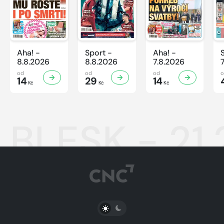
Aha! -
Sport -
Aha! -
8.8.2026
8.8.2026
7.8.2026
od
od
od
14
29
14
Kč
Kč
Kč
BLESK - 21
PŘEPNOUT SVĚTLÝ/TMAVÝ REŽIM