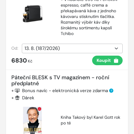
espresso, caffè crema a
překapávaná káva z jednoho
kávovaru stisknutím tlačítka.
Rozmanitý výběr káv díky
širokému sortimentu kapslí
Tchibo
Od:
6830
Koupit
Kč
Páteční BLESK s TV magazínem - roční
předplatné
+
Bonus navíc - elektronická verze zdarma
?
+
Dárek
Kniha Takový byl Karel Gott rok
po té