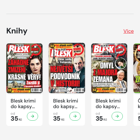
Knihy
Více
Blesk krimi
Blesk krimi
Blesk krimi
do kapsy
do kapsy
do kapsy
č.7/2026
č.6/2026
č.5/2026
od
od
od
35
35
35
Kč
Kč
Kč