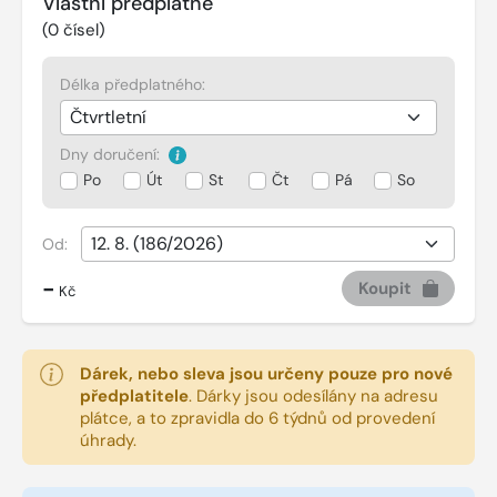
Vlastní předplatné
(
0
čísel)
Délka předplatného:
Dny doručení:
Po
Út
St
Čt
Pá
So
Od:
-
Koupit
Kč
Dárek, nebo sleva jsou určeny pouze pro nové
předplatitele
.
Dárky jsou odesílány na adresu
plátce, a to zpravidla do 6 týdnů od provedení
úhrady.