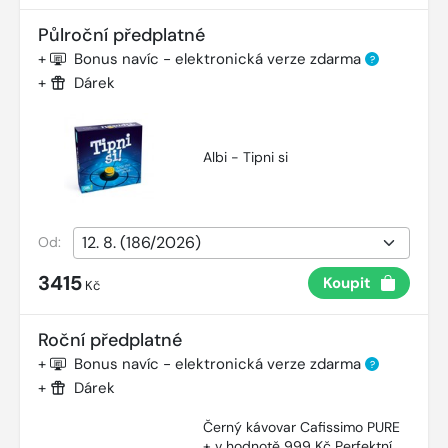
Půlroční předplatné
+
Bonus navíc - elektronická verze zdarma
?
+
Dárek
Albi - Tipni si
Od:
3415
Koupit
Kč
Roční předplatné
+
Bonus navíc - elektronická verze zdarma
?
+
Dárek
Černý kávovar Cafissimo PURE
+ v hodnotě 999 Kč Perfektní