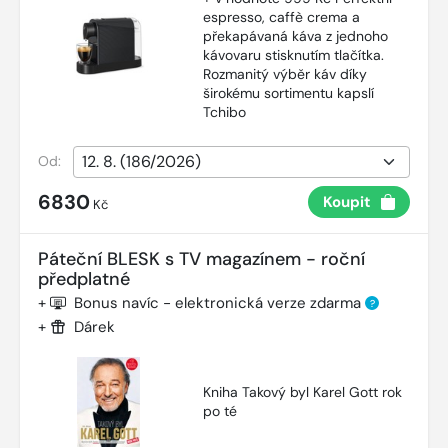
espresso, caffè crema a
překapávaná káva z jednoho
kávovaru stisknutím tlačítka.
Rozmanitý výběr káv díky
širokému sortimentu kapslí
Tchibo
Od:
6830
Koupit
Kč
Páteční BLESK s TV magazínem - roční
předplatné
+
Bonus navíc - elektronická verze zdarma
?
+
Dárek
Kniha Takový byl Karel Gott rok
po té