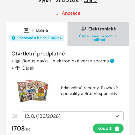
Vydání:
21.12.2024
–
Archiv
Anotace
Elektronické
Tištěné
Čtěte ihned i v mobilní
Poštovné a balné ZDARMA
aplikaci
Čtvrtletní předplatné
+
Bonus navíc - elektronická verze zdarma
?
+
Dárek
Krkonošské recepty, Slovácké
speciality a Brdské speciality
Od:
1708
Koupit
Kč