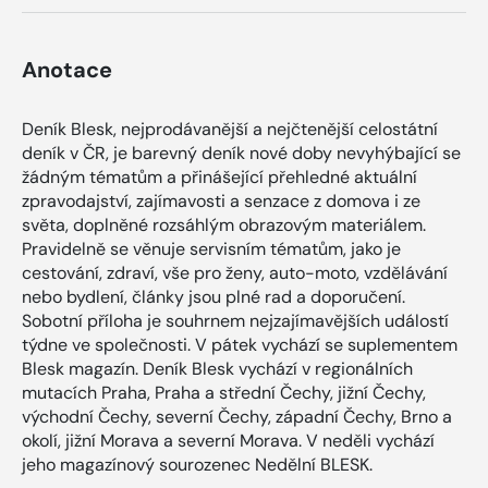
Anotace
Deník Blesk, nejprodávanější a nejčtenější celostátní
deník v ČR, je barevný deník nové doby nevyhýbající se
žádným tématům a přinášející přehledné aktuální
zpravodajství, zajímavosti a senzace z domova i ze
světa, doplněné rozsáhlým obrazovým materiálem.
Pravidelně se věnuje servisním tématům, jako je
cestování, zdraví, vše pro ženy, auto-moto, vzdělávání
nebo bydlení, články jsou plné rad a doporučení.
Sobotní příloha je souhrnem nejzajímavějších událostí
týdne ve společnosti. V pátek vychází se suplementem
Blesk magazín. Deník Blesk vychází v regionálních
mutacích Praha, Praha a střední Čechy, jižní Čechy,
východní Čechy, severní Čechy, západní Čechy, Brno a
okolí, jižní Morava a severní Morava. V neděli vychází
jeho magazínový sourozenec Nedělní BLESK.