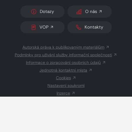
Dotazy
O nás
VOP
Kontakty
Autorská práva k publikovaným materiálům
Podmínky pro užívání služby informační společnosti
Informace o zpracování osobních údajů
Jednotná kontaktní místa
Cookies
Nastavení soukromí
Inzerce
Redakce
© 2026 Copyright
CZECH NEWS CENTER a.s.
a dodavatelé
obsahu