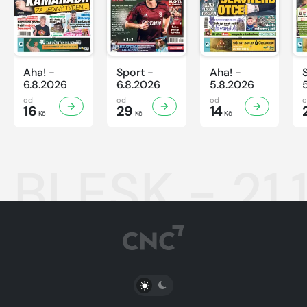
Aha! -
Sport -
Aha! -
6.8.2026
6.8.2026
5.8.2026
od
od
od
16
29
14
Kč
Kč
Kč
BLESK - 21.
PŘEPNOUT SVĚTLÝ/TMAVÝ REŽIM