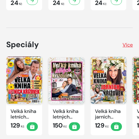
24
24
24
Kč
Kč
Kč
Speciály
Více
Velká kniha
Velká kniha
Velká kniha
letních
letných
jarních
křížovek
krížoviek s
křížovek
129
150
129
Kč
Kč
Kč
2026
TV JOJ
2026
2026