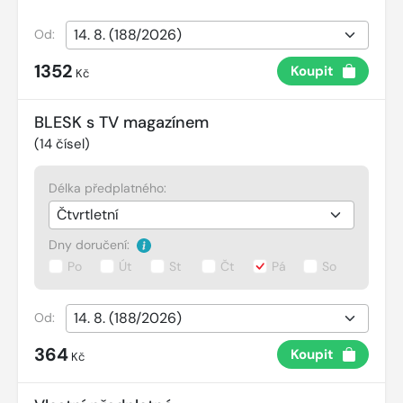
Od:
1352
Koupit
Kč
BLESK s TV magazínem
(
14
čísel)
Délka předplatného:
Dny doručení:
Po
Út
St
Čt
Pá
So
Od:
364
Koupit
Kč