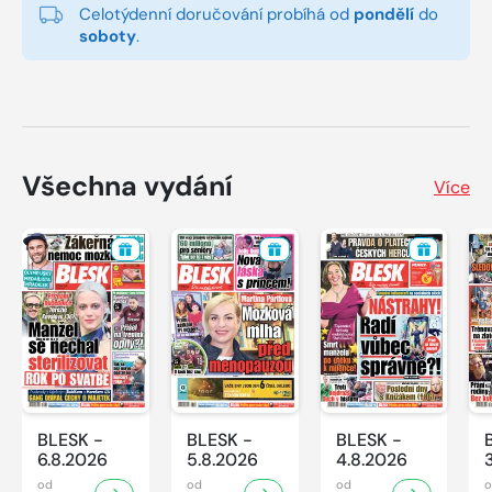
Celotýdenní doručování probíhá od
pondělí
do
soboty
.
Všechna vydání
Více
BLESK -
BLESK -
BLESK -
6.8.2026
5.8.2026
4.8.2026
od
od
od