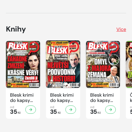
Knihy
Více
Blesk krimi
Blesk krimi
Blesk krimi
do kapsy
do kapsy
do kapsy
č.7/2026
č.6/2026
č.5/2026
od
od
od
35
35
35
Kč
Kč
Kč