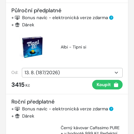
Půlroční předplatné
+
Bonus navíc - elektronická verze zdarma
?
+
Dárek
Albi - Tipni si
Od:
3415
Koupit
Kč
Roční předplatné
+
Bonus navíc - elektronická verze zdarma
?
+
Dárek
Černý kávovar Cafissimo PURE
+ v hodnotě 999 Kč Perfektní