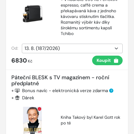
espresso, caffè crema a
překapávaná káva z jednoho
kávovaru stisknutím tlačítka.
Rozmanitý výběr káv díky
širokému sortimentu kapslí
Tchibo
Od:
6830
Koupit
Kč
Páteční BLESK s TV magazínem - roční
předplatné
+
Bonus navíc - elektronická verze zdarma
?
+
Dárek
Kniha Takový byl Karel Gott rok
po té