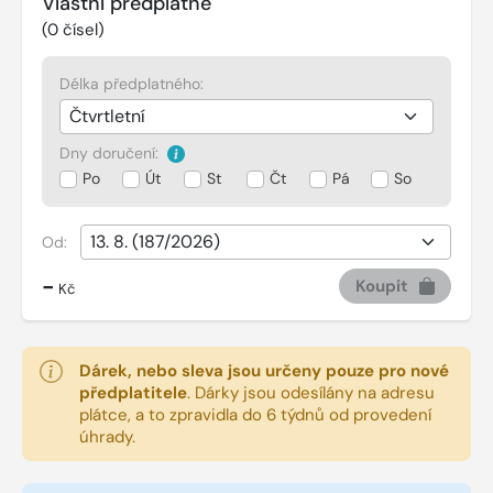
Vlastní předplatné
(
0
čísel)
Délka předplatného:
Dny doručení:
Po
Út
St
Čt
Pá
So
Od:
-
Koupit
Kč
Dárek, nebo sleva jsou určeny pouze pro nové
předplatitele
.
Dárky jsou odesílány na adresu
plátce, a to zpravidla do 6 týdnů od provedení
úhrady.