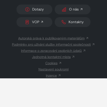
Dotazy
O nás
VOP
Kontakty
Autorská práva k publikovaným materiálům
Podmínky pro užívání služby informační společnosti
Informace o zpracování osobních údajů
Jednotná kontaktní místa
Cookies
Nastavení soukromí
Inzerce
Redakce
© 2026 Copyright
CZECH NEWS CENTER a.s.
a dodavatelé
obsahu