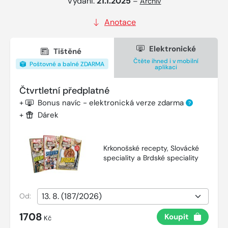
Vydání:
21.1.2025
–
Archiv
Anotace
Elektronické
Tištěné
Čtěte ihned i v mobilní
Poštovné a balné ZDARMA
aplikaci
Čtvrtletní předplatné
+
Bonus navíc - elektronická verze zdarma
?
+
Dárek
Krkonošské recepty, Slovácké
speciality a Brdské speciality
Od:
1708
Koupit
Kč