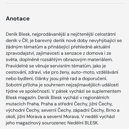
Anotace
Deník Blesk, nejprodávanější a nejčtenější celostátní
deník v ČR, je barevný deník nové doby nevyhýbající se
žádným tématům a přinášející přehledné aktuální
zpravodajství, zajímavosti a senzace z domova i ze
světa, doplněné rozsáhlým obrazovým materiálem.
Pravidelně se věnuje servisním tématům, jako je
cestování, zdraví, vše pro ženy, auto-moto, vzdělávání
nebo bydlení, články jsou plné rad a doporučení.
Sobotní příloha je souhrnem nejzajímavějších událostí
týdne ve společnosti. V pátek vychází se suplementem
Blesk magazín. Deník Blesk vychází v regionálních
mutacích Praha, Praha a střední Čechy, jižní Čechy,
východní Čechy, severní Čechy, západní Čechy, Brno a
okolí, jižní Morava a severní Morava. V neděli vychází
jeho magazínový sourozenec Nedělní BLESK.