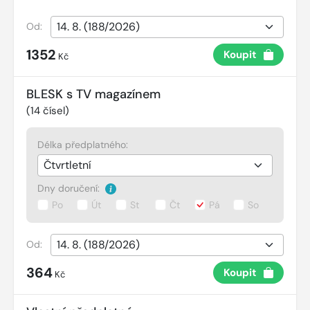
Od:
1352
Koupit
Kč
BLESK s TV magazínem
(
14
čísel)
Délka předplatného:
Dny doručení:
Po
Út
St
Čt
Pá
So
Od:
364
Koupit
Kč