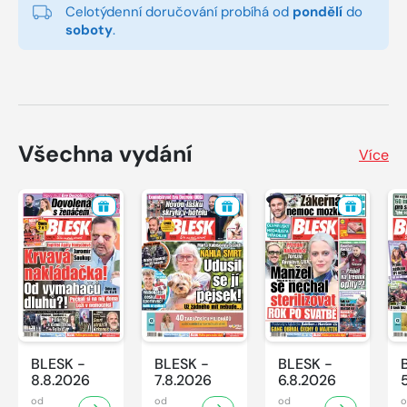
Celotýdenní doručování probíhá od
pondělí
do
soboty
.
Všechna vydání
Více
BLESK -
BLESK -
BLESK -
8.8.2026
7.8.2026
6.8.2026
od
od
od