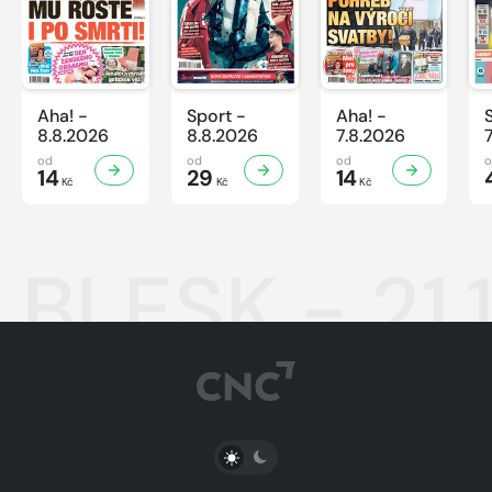
Aha! -
Sport -
Aha! -
8.8.2026
8.8.2026
7.8.2026
od
od
od
14
29
14
Kč
Kč
Kč
BLESK - 21.
PŘEPNOUT SVĚTLÝ/TMAVÝ REŽIM