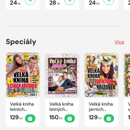
24
28
24
Kč
Kč
Kč
Speciály
Více
Velká kniha
Velká kniha
Velká kniha
letních
letných
jarních
křížovek
krížoviek s
křížovek
129
150
129
Kč
Kč
Kč
2026
TV JOJ
2026
2026