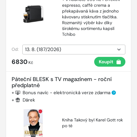
espresso, caffè crema a
překapávaná káva z jednoho
kávovaru stisknutím tlačítka.
Rozmanitý výběr káv díky
širokému sortimentu kapslí
Tchibo
Od:
6830
Koupit
Kč
Páteční BLESK s TV magazínem - roční
předplatné
+
Bonus navíc - elektronická verze zdarma
?
+
Dárek
Kniha Takový byl Karel Gott rok
po té