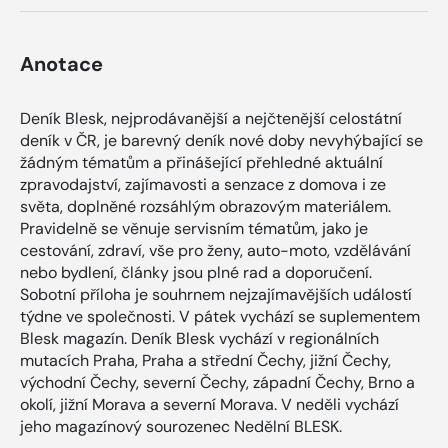
Anotace
Deník Blesk, nejprodávanější a nejčtenější celostátní
deník v ČR, je barevný deník nové doby nevyhýbající se
žádným tématům a přinášející přehledné aktuální
zpravodajství, zajímavosti a senzace z domova i ze
světa, doplněné rozsáhlým obrazovým materiálem.
Pravidelně se věnuje servisním tématům, jako je
cestování, zdraví, vše pro ženy, auto-moto, vzdělávání
nebo bydlení, články jsou plné rad a doporučení.
Sobotní příloha je souhrnem nejzajímavějších událostí
týdne ve společnosti. V pátek vychází se suplementem
Blesk magazín. Deník Blesk vychází v regionálních
mutacích Praha, Praha a střední Čechy, jižní Čechy,
východní Čechy, severní Čechy, západní Čechy, Brno a
okolí, jižní Morava a severní Morava. V neděli vychází
jeho magazínový sourozenec Nedělní BLESK.