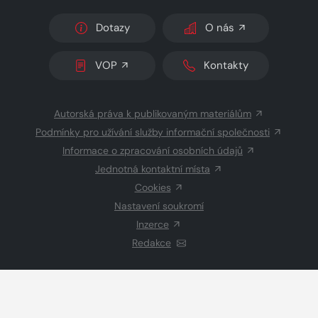
Dotazy
O nás
VOP
Kontakty
Autorská práva k publikovaným materiálům
Podmínky pro užívání služby informační společnosti
Informace o zpracování osobních údajů
Jednotná kontaktní místa
Cookies
Nastavení soukromí
Inzerce
Redakce
© 2026 Copyright
CZECH NEWS CENTER a.s.
a dodavatelé
obsahu