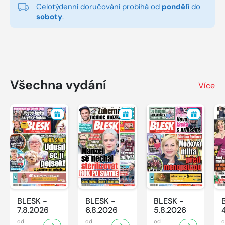
Celotýdenní doručování probíhá od
pondělí
do
soboty
.
Všechna vydání
Více
BLESK -
BLESK -
BLESK -
7.8.2026
6.8.2026
5.8.2026
od
od
od