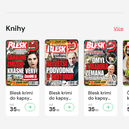
Knihy
Více
Blesk krimi
Blesk krimi
Blesk krimi
do kapsy
do kapsy
do kapsy
č.7/2026
č.6/2026
č.5/2026
od
od
od
35
35
35
Kč
Kč
Kč