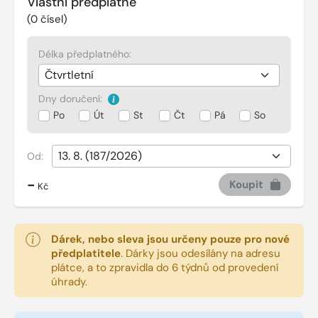
Vlastní předplatné
(
0
čísel)
Délka předplatného:
Dny doručení:
Po
Út
St
Čt
Pá
So
Od:
-
Koupit
Kč
Dárek, nebo sleva jsou určeny pouze pro nové
předplatitele
.
Dárky jsou odesílány na adresu
plátce, a to zpravidla do 6 týdnů od provedení
úhrady.