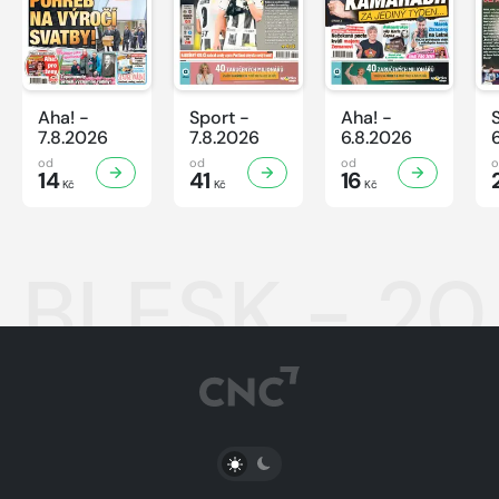
Aha! -
Sport -
Aha! -
7.8.2026
7.8.2026
6.8.2026
od
od
od
14
41
16
Kč
Kč
Kč
BLESK - 20
PŘEPNOUT SVĚTLÝ/TMAVÝ REŽIM