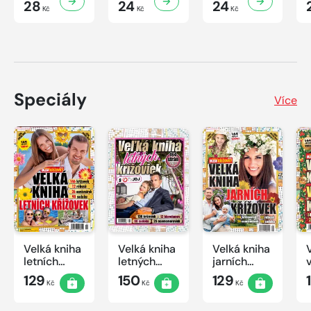
28
24
24
Kč
Kč
Kč
Speciály
Více
Velká kniha
Velká kniha
Velká kniha
letních
letných
jarních
křížovek
krížoviek s
křížovek
129
150
129
Kč
Kč
Kč
2026
TV JOJ
2026
2026