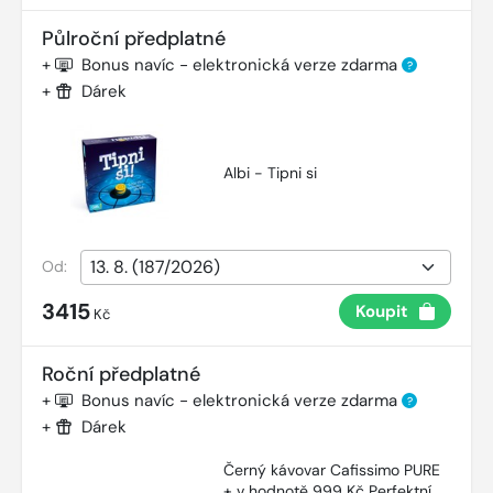
Půlroční předplatné
+
Bonus navíc - elektronická verze zdarma
?
+
Dárek
Albi - Tipni si
Od:
3415
Koupit
Kč
Roční předplatné
+
Bonus navíc - elektronická verze zdarma
?
+
Dárek
Černý kávovar Cafissimo PURE
+ v hodnotě 999 Kč Perfektní