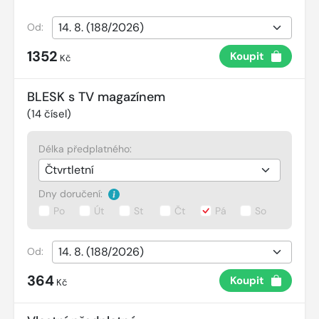
Od:
1352
Koupit
Kč
BLESK s TV magazínem
(
14
čísel)
Délka předplatného:
Dny doručení:
Po
Út
St
Čt
Pá
So
Od:
364
Koupit
Kč