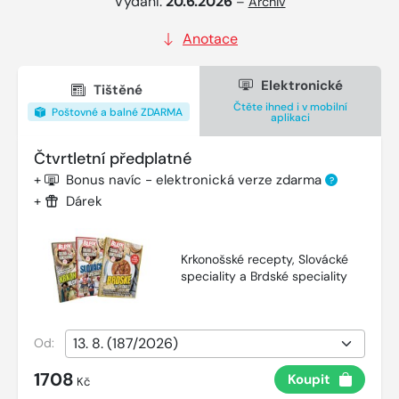
Vydání:
20.6.2026
–
Archiv
Anotace
Elektronické
Tištěné
Čtěte ihned i v mobilní
Poštovné a balné ZDARMA
aplikaci
Čtvrtletní předplatné
+
Bonus navíc - elektronická verze zdarma
?
+
Dárek
Krkonošské recepty, Slovácké
speciality a Brdské speciality
Od:
1708
Koupit
Kč