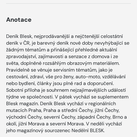
Anotace
Deník Blesk, nejprodávanější a nejčtenější celostátní
deník v ČR, je barevný deník nové doby nevyhýbající se
žádným tématům a přinášející přehledné aktuální
zpravodajství, zajímavosti a senzace z domova i ze
světa, doplněné rozsáhlým obrazovým materiálem.
Pravidelně se věnuje servisním tématům, jako je
cestování, zdraví, vše pro ženy, auto-moto, vzdělávání
nebo bydlení, články jsou plné rad a doporučení.
Sobotní příloha je souhrnem nejzajímavějších událostí
týdne ve společnosti. V pátek vychází se suplementem
Blesk magazín. Deník Blesk vychází v regionálních
mutacích Praha, Praha a střední Čechy, jižní Čechy,
východní Čechy, severní Čechy, západní Čechy, Brno a
okolí, jižní Morava a severní Morava. V neděli vychází
jeho magazínový sourozenec Nedělní BLESK.