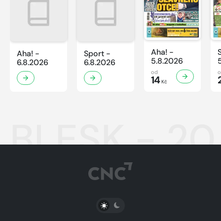
Aha! -
Aha! -
Sport -
5.8.2026
6.8.2026
6.8.2026
od
14
Kč
BLESK - 20
PŘEPNOUT SVĚTLÝ/TMAVÝ REŽIM