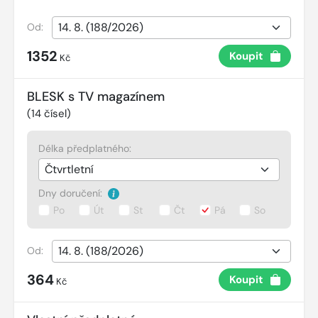
Od:
1352
Koupit
Kč
BLESK s TV magazínem
(
14
čísel)
Délka předplatného:
Dny doručení:
Po
Út
St
Čt
Pá
So
Od:
364
Koupit
Kč