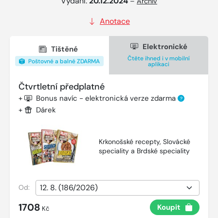
Vydání:
20.12.2024
–
Archiv
Anotace
Elektronické
Tištěné
Čtěte ihned i v mobilní
Poštovné a balné ZDARMA
aplikaci
Čtvrtletní předplatné
+
Bonus navíc - elektronická verze zdarma
?
+
Dárek
Krkonošské recepty, Slovácké
speciality a Brdské speciality
Od:
1708
Koupit
Kč