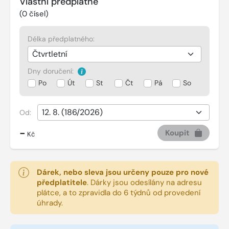
Vlastní předplatné
(
0
čísel)
Délka předplatného:
Dny doručení:
Po
Út
St
Čt
Pá
So
Od:
-
Koupit
Kč
Dárek, nebo sleva jsou určeny pouze pro nové
předplatitele
.
Dárky jsou odesílány na adresu
plátce, a to zpravidla do 6 týdnů od provedení
úhrady.