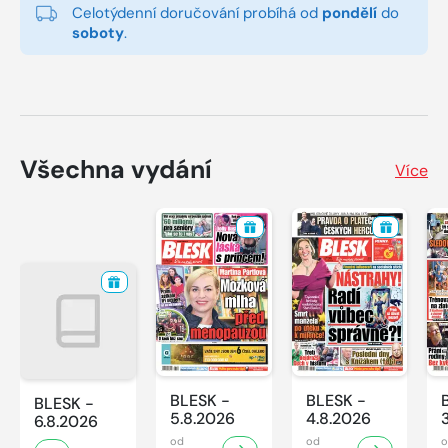
Celotýdenní doručování probíhá od
pondělí
do
soboty
.
Všechna vydání
Více
BLESK -
BLESK -
BLESK -
5.8.2026
4.8.2026
6.8.2026
od
od