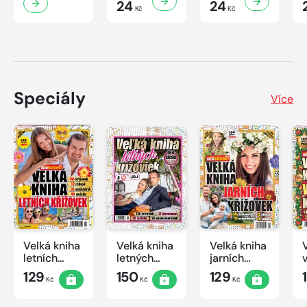
24
24
Kč
Kč
Speciály
Více
Velká kniha
Velká kniha
Velká kniha
letních
letných
jarních
křížovek
krížoviek s
křížovek
129
150
129
Kč
Kč
Kč
2026
TV JOJ
2026
2026