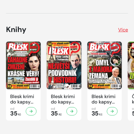
Knihy
Více
Blesk krimi
Blesk krimi
Blesk krimi
do kapsy
do kapsy
do kapsy
č.7/2026
č.6/2026
č.5/2026
od
od
od
35
35
35
Kč
Kč
Kč