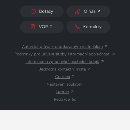
Dotazy
O nás
VOP
Kontakty
Autorská práva k publikovaným materiálům
Podmínky pro užívání služby informační společnosti
Informace o zpracování osobních údajů
Jednotná kontaktní místa
Cookies
Nastavení soukromí
Inzerce
Redakce
© 2026 Copyright
CZECH NEWS CENTER a.s.
a dodavatelé
obsahu