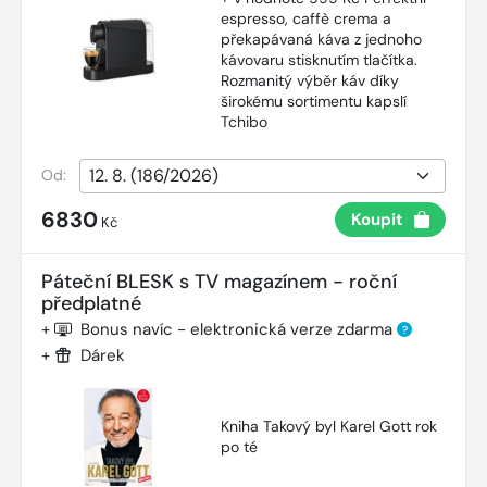
espresso, caffè crema a
překapávaná káva z jednoho
kávovaru stisknutím tlačítka.
Rozmanitý výběr káv díky
širokému sortimentu kapslí
Tchibo
Od:
6830
Koupit
Kč
Páteční BLESK s TV magazínem - roční
předplatné
+
Bonus navíc - elektronická verze zdarma
?
+
Dárek
Kniha Takový byl Karel Gott rok
po té