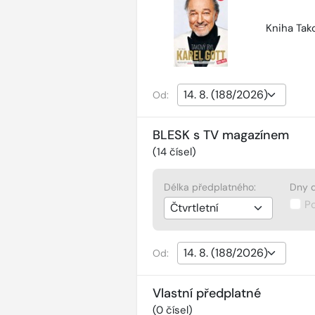
Kniha Tako
Od:
BLESK s TV magazínem
(
14
čísel)
Délka předplatného:
Dny d
P
Od:
Vlastní předplatné
(
0
čísel)