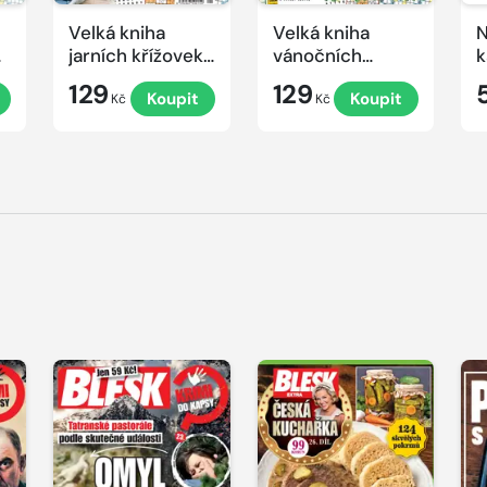
Velká kniha
Velká kniha
N
ek
jarních křížovek
vánočních
k
2026
křížovek 2025
e
129
129
Koupit
Koupit
Kč
Kč