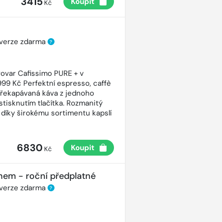
3415
Koupit
Kč
 verze zdarma
?
ovar Cafissimo PURE + v
99 Kč Perfektní espresso, caffè
řekapávaná káva z jednoho
stisknutím tlačítka. Rozmanitý
 díky širokému sortimentu kapslí
6830
Koupit
Kč
nem - roční předplatné
 verze zdarma
?