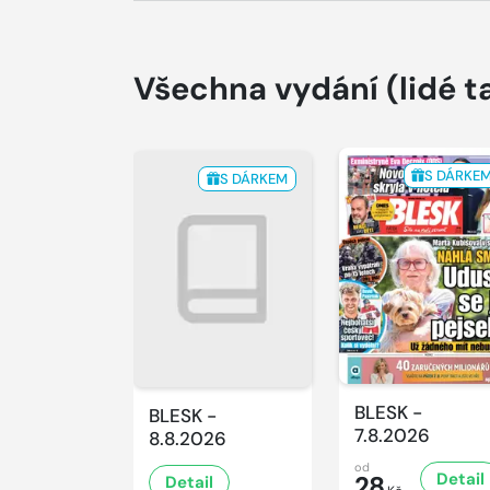
Všechna vydání
(lidé t
S DÁRKE
S DÁRKEM
BLESK -
BLESK -
7.8.2026
8.8.2026
od
Detail
28
Detail