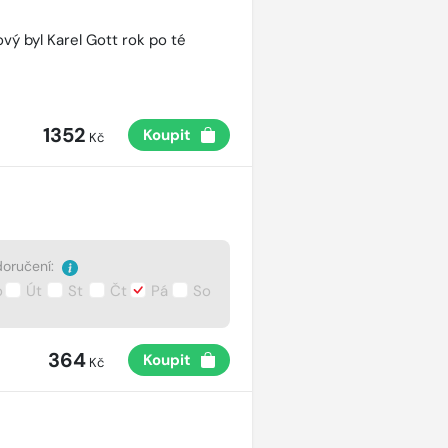
vý byl Karel Gott rok po té
1352
Koupit
Kč
oručení:
o
Út
St
Čt
Pá
So
364
Koupit
Kč