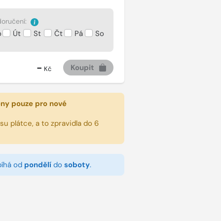
oručení:
o
Út
St
Čt
Pá
So
-
Koupit
Kč
eny pouze pro nové
u plátce, a to zpravidla do 6
bíhá od
pondělí
do
soboty
.