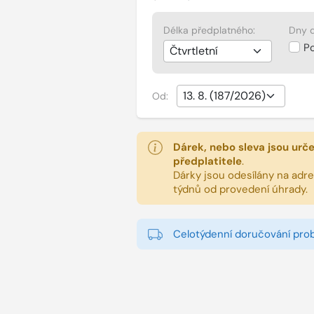
Délka předplatného:
Dny d
P
Od:
Dárek, nebo sleva jsou urč
předplatitele
.
Dárky jsou odesílány na adres
týdnů od provedení úhrady.
Celotýdenní doručování pro