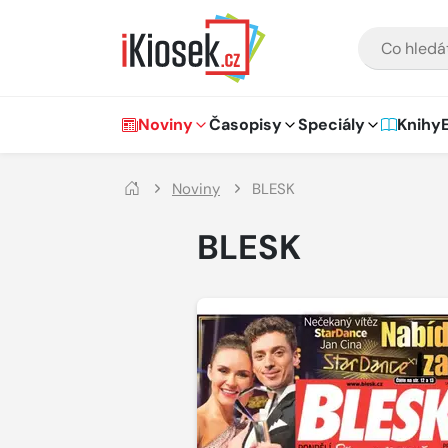
Přejít na hlavní obsah
VYHLEDÁVÁNÍ
Hlavní navigace
Noviny
Časopisy
Speciály
Knihy
Noviny
BLESK
BLESK