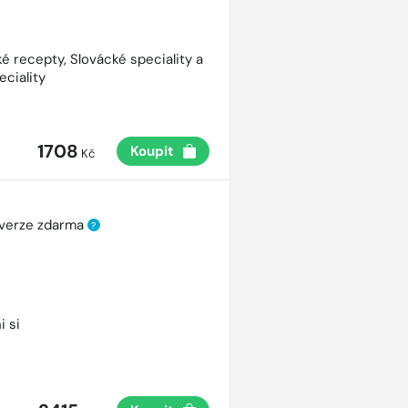
é recepty, Slovácké speciality a
eciality
1708
Koupit
Kč
 verze zdarma
?
i si