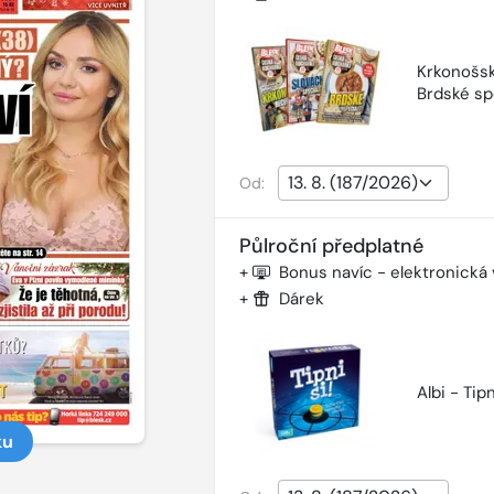
Krkonošsk
Brdské sp
Od:
Půlroční předplatné
+
Bonus navíc - elektronická
+
Dárek
Albi - Tipn
ku