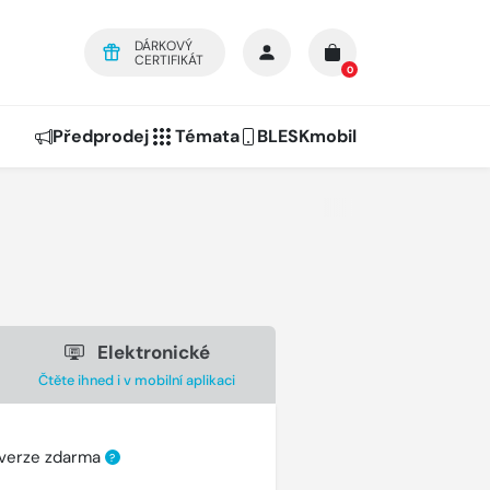
DÁRKOVÝ
CERTIFIKÁT
0
Předprodej
Témata
BLESKmobil
Elektronické
Čtěte ihned i v mobilní aplikaci
 verze zdarma
?