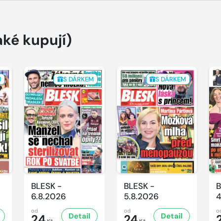
aké kupují)
M
S DÁRKEM
S DÁRKEM
BLESK -
BLESK -
B
6.8.2026
5.8.2026
4
od
od
o
Detail
Detail
24
24