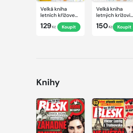
Velká kniha
Velká kniha
letních křížovek
letných krížovi
2026
s TV JOJ 2026
129
150
Koupit
Koupit
Kč
Kč
Knihy