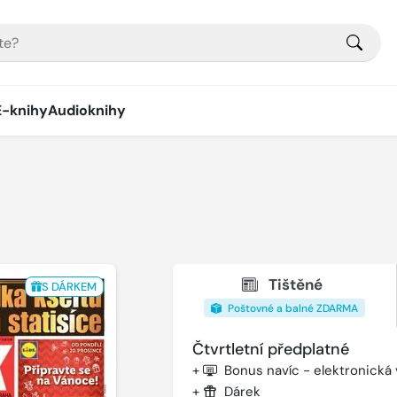
E-knihy
Audioknihy
Tištěné
S DÁRKEM
Poštovné a balné ZDARMA
Čtvrtletní předplatné
+
Bonus navíc - elektronická
+
Dárek