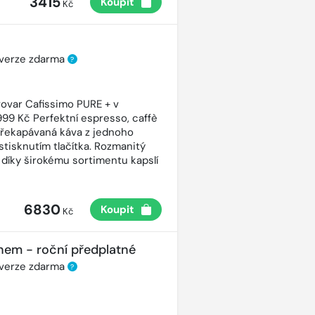
3415
Koupit
Kč
 verze zdarma
?
ovar Cafissimo PURE + v
99 Kč Perfektní espresso, caffè
řekapávaná káva z jednoho
stisknutím tlačítka. Rozmanitý
 díky širokému sortimentu kapslí
6830
Koupit
Kč
nem - roční předplatné
 verze zdarma
?