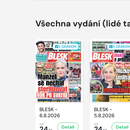
Všechna vydání
(lidé t
S DÁRKEM
S DÁRKE
BLESK -
BLESK -
6.8.2026
5.8.2026
od
od
Detail
Detail
24
24