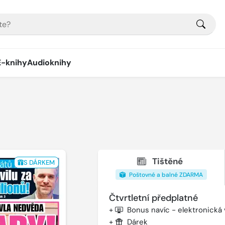
E-knihy
Audioknihy
Tištěné
S DÁRKEM
Poštovné a balné ZDARMA
Čtvrtletní předplatné
+
Bonus navíc - elektronická
+
Dárek