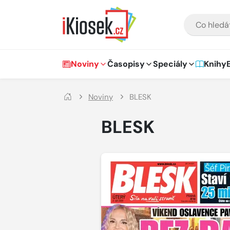
Přejít na hlavní obsah
VYHLEDÁVÁNÍ
Hlavní navigace
Noviny
Časopisy
Speciály
Knihy
Noviny
BLESK
BLESK