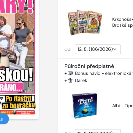
Krkonošsk
Brdské sp
Od:
Půlroční předplatné
+
Bonus navíc - elektronická
+
Dárek
Albi - Tipn
ku