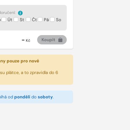
oručení:
o
Út
St
Čt
Pá
So
-
Koupit
Kč
eny pouze pro nové
u plátce, a to zpravidla do 6
bíhá od
pondělí
do
soboty
.