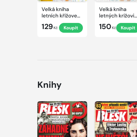
Velká kniha
Velká kniha
letních křížovek
letných krížovi
2026
s TV JOJ 2026
129
150
Koupit
Koupit
Kč
Kč
Knihy