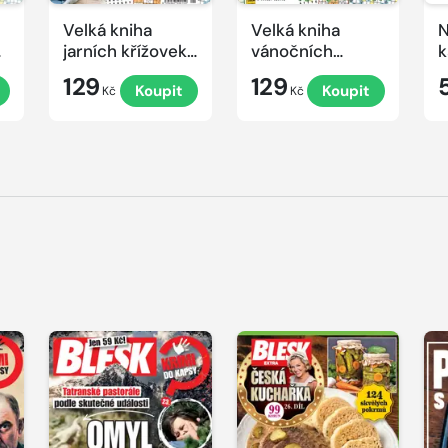
Velká kniha
Velká kniha
N
ek
jarních křížovek
vánočních
k
2026
křížovek 2025
e
129
129
Koupit
Koupit
Kč
Kč