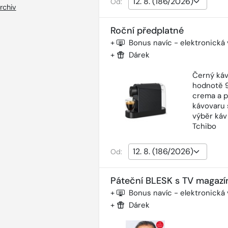
Od:
rchiv
Roční předplatné
+
Bonus navíc - elektronická
+
Dárek
Černý káv
hodnotě 9
crema a p
kávovaru 
výběr káv
Tchibo
Od:
Páteční BLESK s TV magazí
+
Bonus navíc - elektronická
+
Dárek