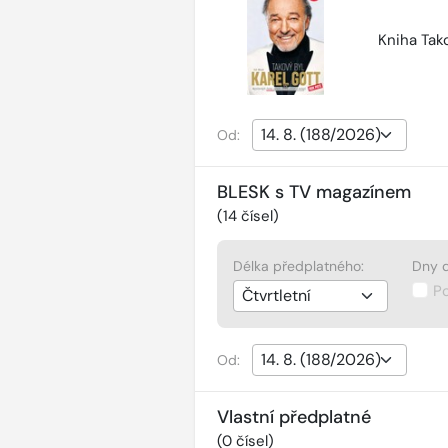
Kniha Tako
Od:
BLESK s TV magazínem
(
14
čísel)
Délka předplatného:
Dny d
P
Od:
Vlastní předplatné
(
0
čísel)