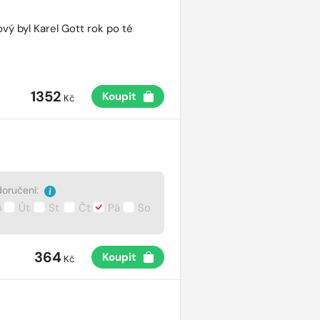
vý byl Karel Gott rok po té
1352
Koupit
Kč
oručení:
o
Út
St
Čt
Pá
So
364
Koupit
Kč