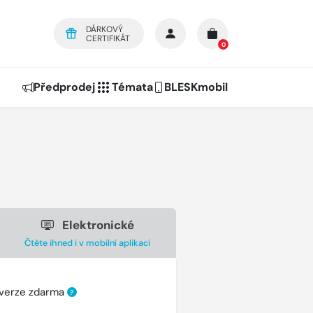
DÁRKOVÝ
CERTIFIKÁT
0
Předprodej
Témata
BLESKmobil
Elektronické
Čtěte ihned i v mobilní aplikaci
 verze zdarma
?