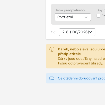
Délka předplatného:
Dny d
P
Od:
Dárek, nebo sleva jsou urč
předplatitele
.
Dárky jsou odesílány na adres
týdnů od provedení úhrady.
Celotýdenní doručování pro