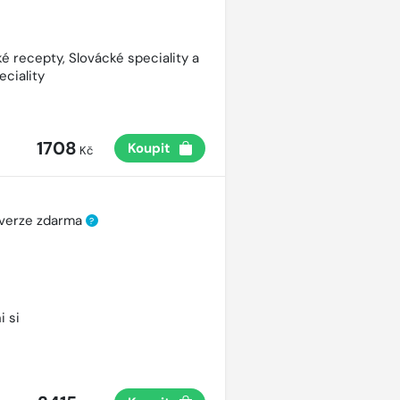
é recepty, Slovácké speciality a
eciality
1708
Koupit
Kč
 verze zdarma
?
i si