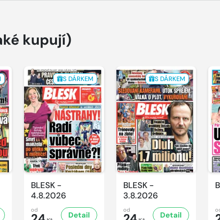
aké kupují)
M
S DÁRKEM
S DÁRKEM
BLESK -
BLESK -
B
4.8.2026
3.8.2026
od
od
o
Detail
Detail
24
24