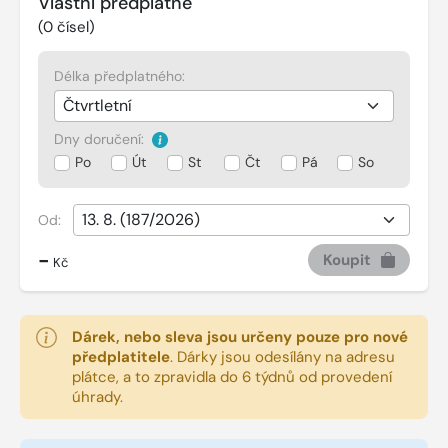
Vlastní předplatné
(
0
čísel)
Délka předplatného:
Dny doručení:
Po
Út
St
Čt
Pá
So
Od:
-
Koupit
Kč
Dárek, nebo sleva jsou určeny pouze pro nové
předplatitele
.
Dárky jsou odesílány na adresu
plátce, a to zpravidla do 6 týdnů od provedení
úhrady.