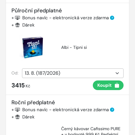
Půlroční předplatné
+
Bonus navíc - elektronická verze zdarma
?
+
Dárek
Albi - Tipni si
Od:
3415
Koupit
Kč
Roční předplatné
+
Bonus navíc - elektronická verze zdarma
?
+
Dárek
Černý kávovar Cafissimo PURE
+ v hodnotě 999 Kč Perfektní