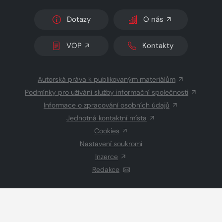
Dotazy
O nás
VOP
Kontakty
Autorská práva k publikovaným materiálům
Podmínky pro užívání služby informační společnosti
Informace o zpracování osobních údajů
Jednotná kontaktní místa
Cookies
Nastavení soukromí
Inzerce
Redakce
© 2026 Copyright
CZECH NEWS CENTER a.s.
a dodavatelé
obsahu