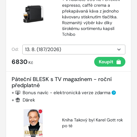
espresso, caffè crema a
překapávaná káva z jednoho
kávovaru stisknutím tlačítka.
Rozmanitý výběr káv díky
širokému sortimentu kapslí
Tchibo
Od:
6830
Koupit
Kč
Páteční BLESK s TV magazínem - roční
předplatné
+
Bonus navíc - elektronická verze zdarma
?
+
Dárek
Kniha Takový byl Karel Gott rok
po té