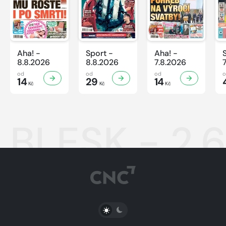
Aha! -
Sport -
Aha! -
8.8.2026
8.8.2026
7.8.2026
od
od
od
14
29
14
Kč
Kč
Kč
BLESK - 2.
PŘEPNOUT SVĚTLÝ/TMAVÝ REŽIM