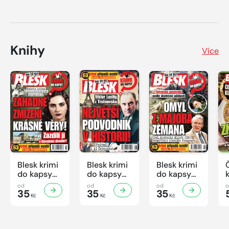
Knihy
Více
Blesk krimi
Blesk krimi
Blesk krimi
do kapsy
do kapsy
do kapsy
č.7/2026
č.6/2026
č.5/2026
od
od
od
35
35
35
Kč
Kč
Kč