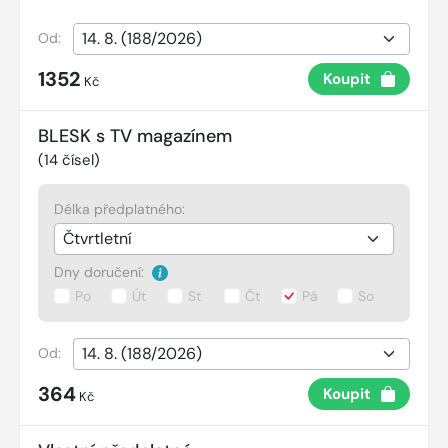
Od:
1352
Koupit
Kč
BLESK s TV magazínem
(
14
čísel)
Délka předplatného:
Dny doručení:
Po
Út
St
Čt
Pá
So
Od:
364
Koupit
Kč