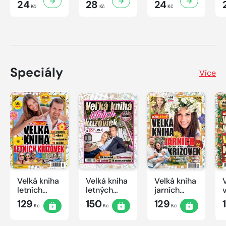
24
28
24
Kč
Kč
Kč
Speciály
Více
Velká kniha
Velká kniha
Velká kniha
letních
letných
jarních
křížovek
krížoviek s
křížovek
129
150
129
Kč
Kč
Kč
2026
TV JOJ
2026
2026