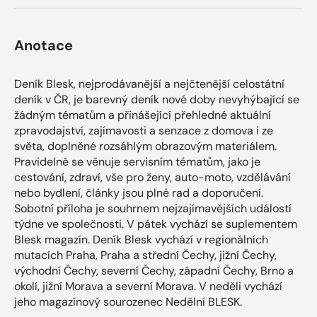
Anotace
Deník Blesk, nejprodávanější a nejčtenější celostátní
deník v ČR, je barevný deník nové doby nevyhýbající se
žádným tématům a přinášející přehledné aktuální
zpravodajství, zajímavosti a senzace z domova i ze
světa, doplněné rozsáhlým obrazovým materiálem.
Pravidelně se věnuje servisním tématům, jako je
cestování, zdraví, vše pro ženy, auto-moto, vzdělávání
nebo bydlení, články jsou plné rad a doporučení.
Sobotní příloha je souhrnem nejzajímavějších událostí
týdne ve společnosti. V pátek vychází se suplementem
Blesk magazín. Deník Blesk vychází v regionálních
mutacích Praha, Praha a střední Čechy, jižní Čechy,
východní Čechy, severní Čechy, západní Čechy, Brno a
okolí, jižní Morava a severní Morava. V neděli vychází
jeho magazínový sourozenec Nedělní BLESK.