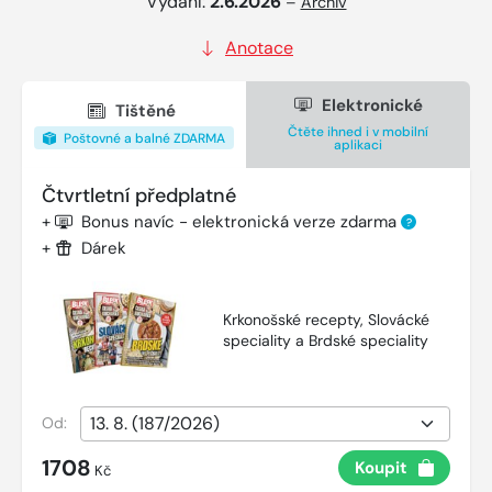
Vydání:
2.6.2026
–
Archiv
Anotace
Elektronické
Tištěné
Čtěte ihned i v mobilní
Poštovné a balné ZDARMA
aplikaci
Čtvrtletní předplatné
+
Bonus navíc - elektronická verze zdarma
?
+
Dárek
Krkonošské recepty, Slovácké
speciality a Brdské speciality
Od:
1708
Koupit
Kč