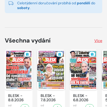
Celotýdenní doručování probíhá od
pondělí
do
soboty
.
Všechna vydání
Více
BLESK -
BLESK -
BLESK -
8.8.2026
7.8.2026
6.8.2026
od
od
od