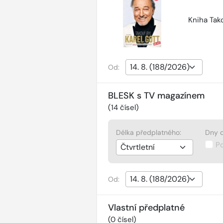
Kniha Tako
Od:
BLESK s TV magazínem
(
14
čísel)
Délka předplatného:
Dny d
P
Od:
Vlastní předplatné
(
0
čísel)