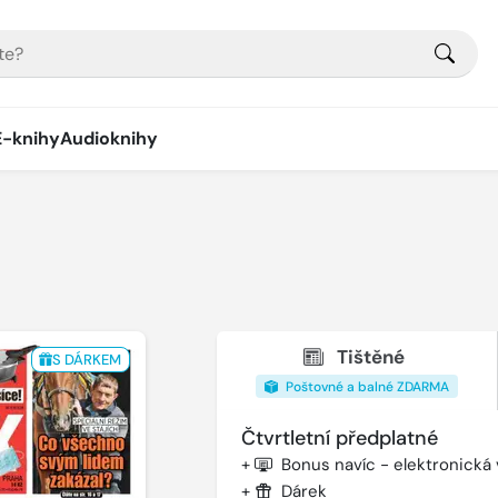
E-knihy
Audioknihy
Tištěné
S DÁRKEM
Poštovné a balné ZDARMA
Čtvrtletní předplatné
+
Bonus navíc - elektronická
+
Dárek