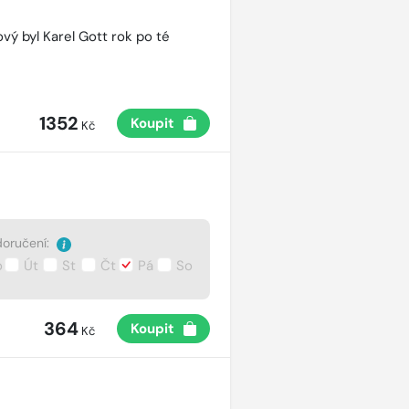
vý byl Karel Gott rok po té
1352
Koupit
Kč
oručení:
o
Út
St
Čt
Pá
So
364
Koupit
Kč