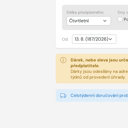
Délka předplatného:
Dny d
P
Od:
Dárek, nebo sleva jsou urč
předplatitele
.
Dárky jsou odesílány na adres
týdnů od provedení úhrady.
Celotýdenní doručování pro