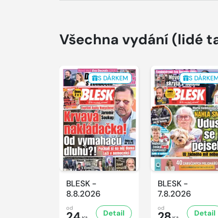
Všechna vydání
(lidé t
S DÁRKEM
S DÁRKE
BLESK -
BLESK -
8.8.2026
7.8.2026
od
od
Detail
Detail
24
28