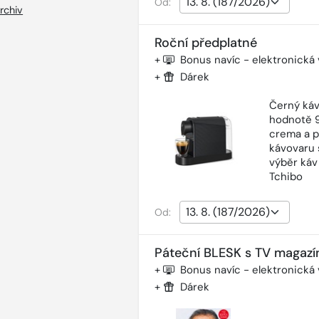
Od:
rchiv
Roční předplatné
+
Bonus navíc - elektronická
+
Dárek
Černý káv
hodnotě 9
crema a p
kávovaru 
výběr káv
Tchibo
Od:
Páteční BLESK s TV magazí
+
Bonus navíc - elektronická
+
Dárek