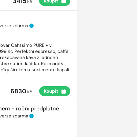
3415
Koupit
Kč
 verze zdarma
?
ovar Cafissimo PURE + v
99 Kč Perfektní espresso, caffè
řekapávaná káva z jednoho
stisknutím tlačítka. Rozmanitý
 díky širokému sortimentu kapslí
6830
Koupit
Kč
nem - roční předplatné
 verze zdarma
?