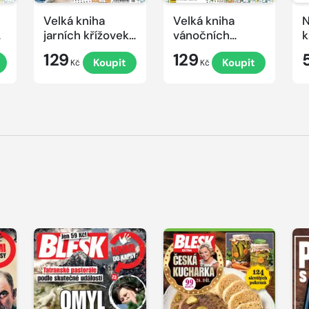
Velká kniha
Velká kniha
N
ek
jarních křížovek
vánočních
k
2026
křížovek 2025
e
129
129
Koupit
Koupit
Kč
Kč