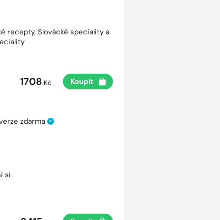
é recepty, Slovácké speciality a
eciality
1708
Koupit
Kč
 verze zdarma
?
i si