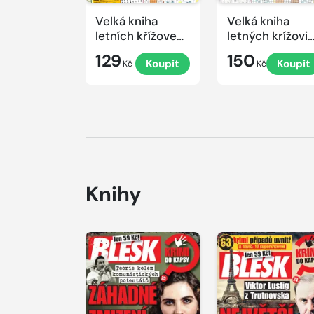
Velká kniha
Velká kniha
letních křížovek
letných krížovi
2026
s TV JOJ 2026
129
150
Koupit
Koupit
Kč
Kč
Knihy