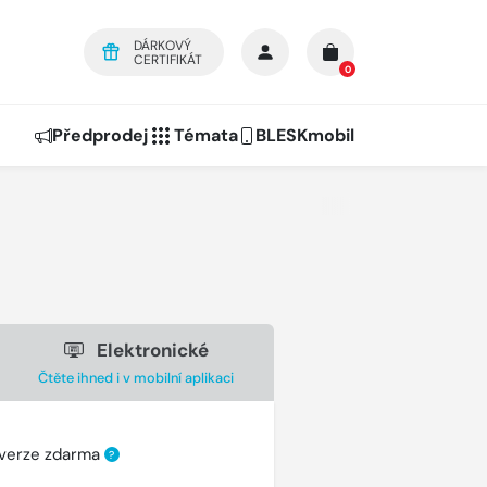
DÁRKOVÝ
CERTIFIKÁT
0
Předprodej
Témata
BLESKmobil
Elektronické
Čtěte ihned i v mobilní aplikaci
 verze zdarma
?