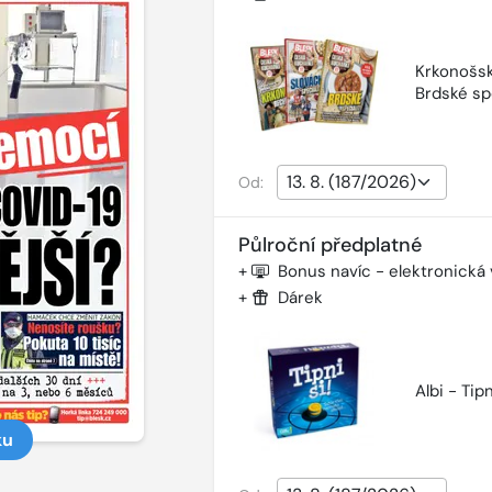
Krkonošsk
Brdské sp
Od:
Půlroční předplatné
+
Bonus navíc - elektronická
+
Dárek
Albi - Tipn
ku