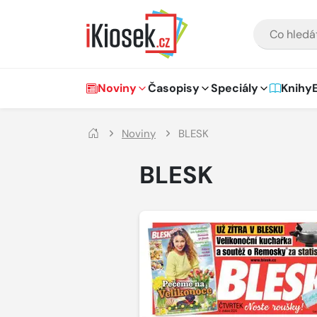
Přejít na hlavní obsah
VYHLEDÁVÁNÍ
Hlavní navigace
Noviny
Časopisy
Speciály
Knihy
Noviny
BLESK
BLESK