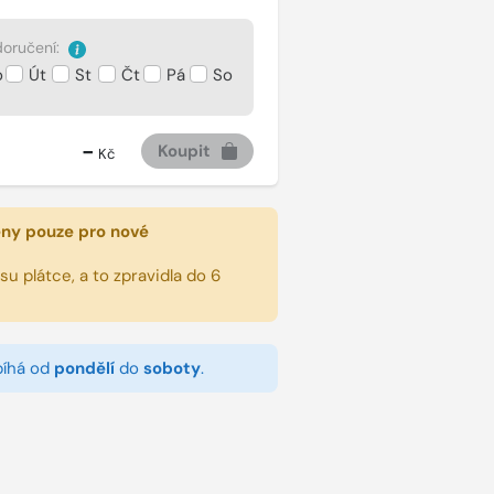
oručení:
o
Út
St
Čt
Pá
So
-
Koupit
Kč
eny pouze pro nové
u plátce, a to zpravidla do 6
bíhá od
pondělí
do
soboty
.