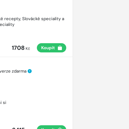
é recepty, Slovácké speciality a
eciality
1708
Koupit
Kč
 verze zdarma
?
i si