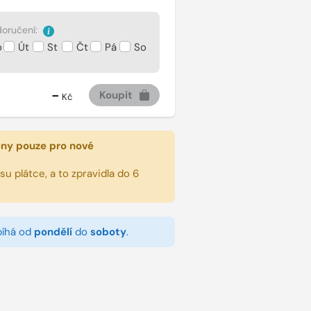
oručení:
o
Út
St
Čt
Pá
So
-
Koupit
Kč
eny pouze pro nové
u plátce, a to zpravidla do 6
bíhá od
pondělí
do
soboty
.