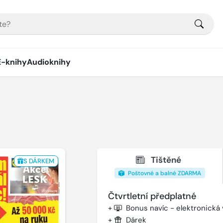
E-knihy
Audioknihy
Tištěné
S DÁRKEM
Poštovné a balné ZDARMA
Čtvrtletní předplatné
+
Bonus navíc - elektronická
+
Dárek