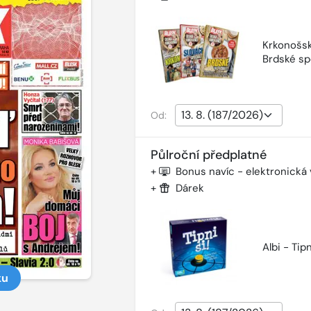
Krkonošsk
Brdské sp
Od:
Půlroční předplatné
+
Bonus navíc - elektronická
+
Dárek
Albi - Tipn
ku