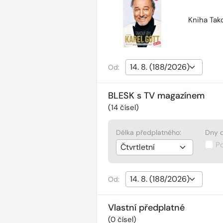
Kniha Tako
Od:
BLESK s TV magazínem
(
14
čísel)
Délka předplatného:
Dny d
P
Od:
Vlastní předplatné
(
0
čísel)