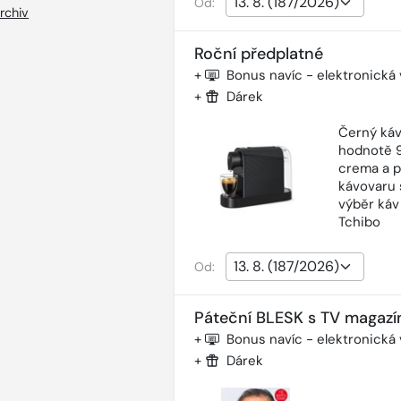
Od:
rchiv
Roční předplatné
+
Bonus navíc - elektronická
+
Dárek
Černý káv
hodnotě 9
crema a p
kávovaru 
výběr káv
Tchibo
Od:
Páteční BLESK s TV magazí
+
Bonus navíc - elektronická
+
Dárek