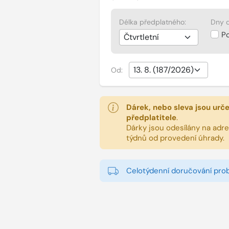
Délka předplatného:
Dny d
P
Od:
Dárek, nebo sleva jsou urč
předplatitele
.
Dárky jsou odesílány na adres
týdnů od provedení úhrady.
Celotýdenní doručování pro