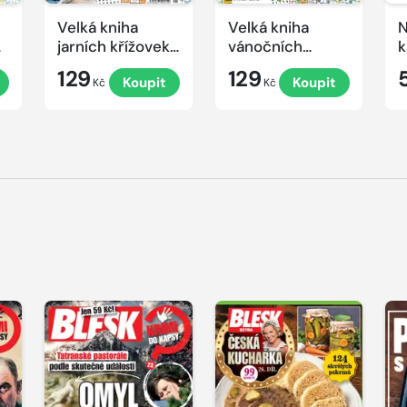
Velká kniha
Velká kniha
N
ek
jarních křížovek
vánočních
k
2026
křížovek 2025
e
129
129
Koupit
Koupit
Kč
Kč