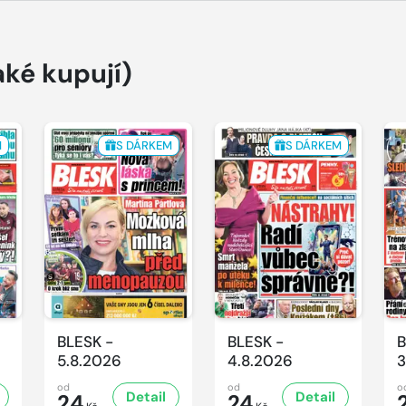
aké kupují)
M
S DÁRKEM
S DÁRKEM
BLESK -
BLESK -
B
5.8.2026
4.8.2026
3
od
od
o
Detail
Detail
24
24