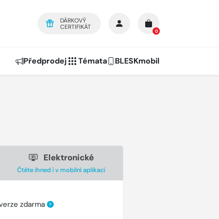
DÁRKOVÝ
CERTIFIKÁT
0
Předprodej
Témata
BLESKmobil
Elektronické
Čtěte ihned i v mobilní aplikaci
 verze zdarma
?