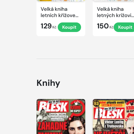
Velká kniha
Velká kniha
letních křížovek
letných krížovi
2026
s TV JOJ 2026
129
150
Koupit
Koupit
Kč
Kč
Knihy