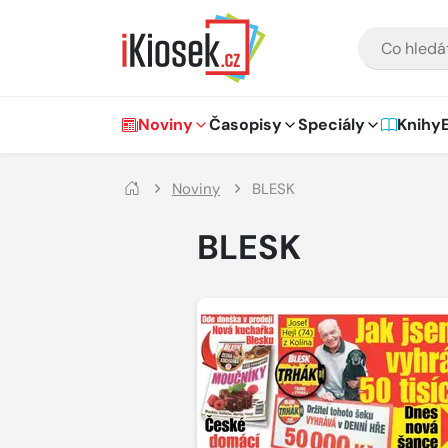
Přejít na hlavní obsah
VYHLEDÁVÁNÍ
Hlavní navigace
Noviny
Časopisy
Speciály
Knihy
Noviny
BLESK
BLESK