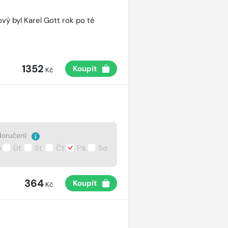
vý byl Karel Gott rok po té
1352
Koupit
Kč
oručení:
o
Út
St
Čt
Pá
So
364
Koupit
Kč