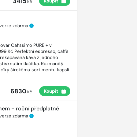
3415
Koupit
Kč
 verze zdarma
?
ovar Cafissimo PURE + v
99 Kč Perfektní espresso, caffè
řekapávaná káva z jednoho
stisknutím tlačítka. Rozmanitý
 díky širokému sortimentu kapslí
6830
Koupit
Kč
nem - roční předplatné
 verze zdarma
?