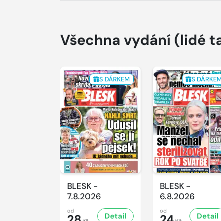
Všechna vydání
(lidé t
S DÁRKEM
S DÁRKE
BLESK -
BLESK -
7.8.2026
6.8.2026
od
od
Detail
Detail
28
24