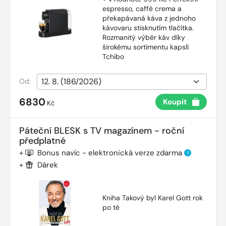
espresso, caffè crema a
překapávaná káva z jednoho
kávovaru stisknutím tlačítka.
Rozmanitý výběr káv díky
širokému sortimentu kapslí
Tchibo
Od:
6830
Koupit
Kč
Páteční BLESK s TV magazínem - roční
předplatné
+
Bonus navíc - elektronická verze zdarma
?
+
Dárek
Kniha Takový byl Karel Gott rok
po té