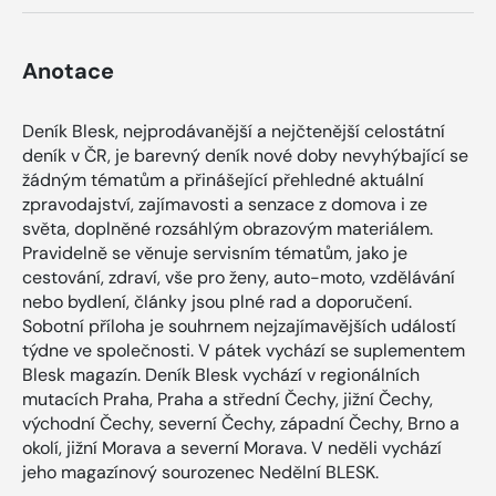
Anotace
Deník Blesk, nejprodávanější a nejčtenější celostátní
deník v ČR, je barevný deník nové doby nevyhýbající se
žádným tématům a přinášející přehledné aktuální
zpravodajství, zajímavosti a senzace z domova i ze
světa, doplněné rozsáhlým obrazovým materiálem.
Pravidelně se věnuje servisním tématům, jako je
cestování, zdraví, vše pro ženy, auto-moto, vzdělávání
nebo bydlení, články jsou plné rad a doporučení.
Sobotní příloha je souhrnem nejzajímavějších událostí
týdne ve společnosti. V pátek vychází se suplementem
Blesk magazín. Deník Blesk vychází v regionálních
mutacích Praha, Praha a střední Čechy, jižní Čechy,
východní Čechy, severní Čechy, západní Čechy, Brno a
okolí, jižní Morava a severní Morava. V neděli vychází
jeho magazínový sourozenec Nedělní BLESK.