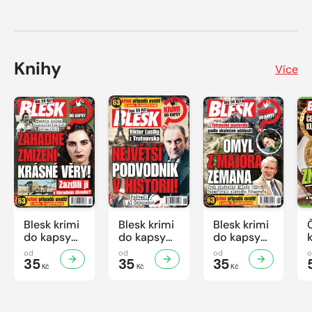
Knihy
Více
Blesk krimi
Blesk krimi
Blesk krimi
do kapsy
do kapsy
do kapsy
č.7/2026
č.6/2026
č.5/2026
od
od
od
35
35
35
Kč
Kč
Kč