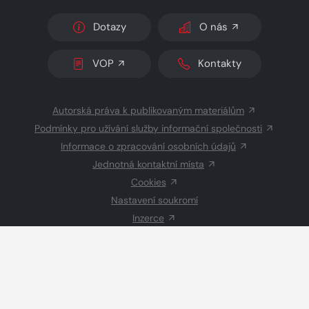
Dotazy
O nás
VOP
Kontakty
Autorská práva k publikovaným materiálům
Podmínky pro užívání služby informační společnosti
Informace o zpracování osobních údajů
Jednotná kontaktní místa
Cookies
Nastavení soukromí
Inzerce
Redakce
© 2026 Copyright
CZECH NEWS CENTER a.s.
a dodavatelé
obsahu