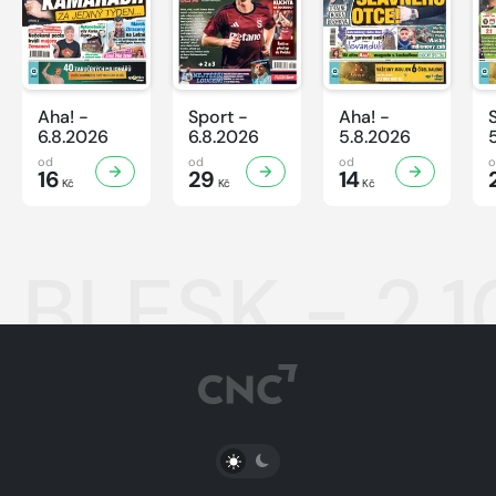
Aha! -
Sport -
Aha! -
6.8.2026
6.8.2026
5.8.2026
od
od
od
16
29
14
Kč
Kč
Kč
BLESK - 2.
PŘEPNOUT SVĚTLÝ/TMAVÝ REŽIM