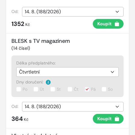
Od:
1352
Koupit
Kč
BLESK s TV magazínem
(
14
čísel)
Délka předplatného:
Dny doručení:
Po
Út
St
Čt
Pá
So
Od:
364
Koupit
Kč