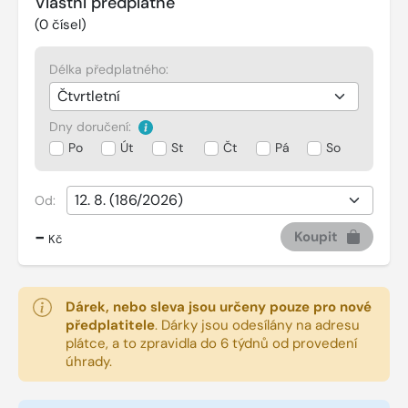
Vlastní předplatné
(
0
čísel)
Délka předplatného:
Dny doručení:
Po
Út
St
Čt
Pá
So
Od:
-
Koupit
Kč
Dárek, nebo sleva jsou určeny pouze pro nové
předplatitele
.
Dárky jsou odesílány na adresu
plátce, a to zpravidla do 6 týdnů od provedení
úhrady.