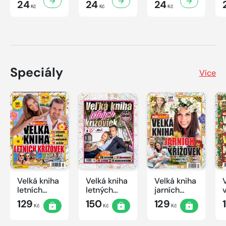
24
24
24
Kč
Kč
Kč
Speciály
Více
Velká kniha
Velká kniha
Velká kniha
letních
letných
jarních
křížovek
krížoviek s
křížovek
129
150
129
Kč
Kč
Kč
2026
TV JOJ
2026
2026