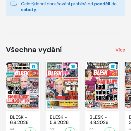
Celotýdenní doručování probíhá od
pondělí
do
soboty
.
Všechna vydání
Více
BLESK -
BLESK -
BLESK -
6.8.2026
5.8.2026
4.8.2026
od
od
od