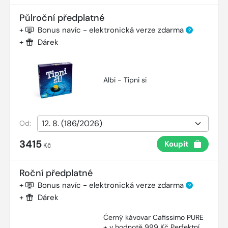
Půlroční předplatné
+
Bonus navíc - elektronická verze zdarma
?
+
Dárek
Albi - Tipni si
Od:
3415
Koupit
Kč
Roční předplatné
+
Bonus navíc - elektronická verze zdarma
?
+
Dárek
Černý kávovar Cafissimo PURE
+ v hodnotě 999 Kč Perfektní