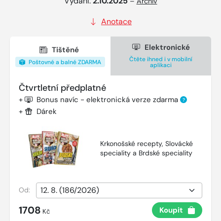
Vydání:
2.10.2025
–
Archiv
Anotace
Elektronické
Tištěné
Čtěte ihned i v mobilní
Poštovné a balné ZDARMA
aplikaci
Čtvrtletní předplatné
+
Bonus navíc - elektronická verze zdarma
?
+
Dárek
Krkonošské recepty, Slovácké
speciality a Brdské speciality
Od:
1708
Koupit
Kč