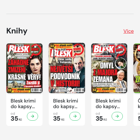
Knihy
Více
Blesk krimi
Blesk krimi
Blesk krimi
do kapsy
do kapsy
do kapsy
č.7/2026
č.6/2026
č.5/2026
od
od
od
35
35
35
Kč
Kč
Kč