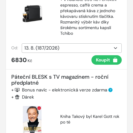
espresso, caffè crema a
překapávaná káva z jednoho
kávovaru stisknutím tlačítka.
Rozmanitý výběr káv díky
širokému sortimentu kapslí
Tchibo
Od:
6830
Koupit
Kč
Páteční BLESK s TV magazínem - roční
předplatné
+
Bonus navíc - elektronická verze zdarma
?
+
Dárek
Kniha Takový byl Karel Gott rok
po té