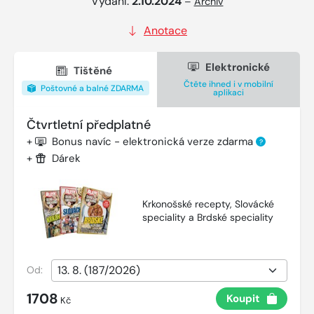
Vydání:
2.10.2024
–
Archiv
Anotace
Elektronické
Tištěné
Čtěte ihned i v mobilní
Poštovné a balné ZDARMA
aplikaci
Čtvrtletní předplatné
+
Bonus navíc - elektronická verze zdarma
?
+
Dárek
Krkonošské recepty, Slovácké
speciality a Brdské speciality
Od:
1708
Koupit
Kč