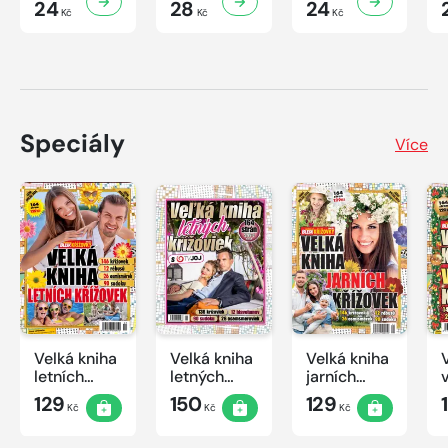
24
28
24
Kč
Kč
Kč
Speciály
Více
Velká kniha
Velká kniha
Velká kniha
letních
letných
jarních
křížovek
krížoviek s
křížovek
129
150
129
Kč
Kč
Kč
2026
TV JOJ
2026
2026