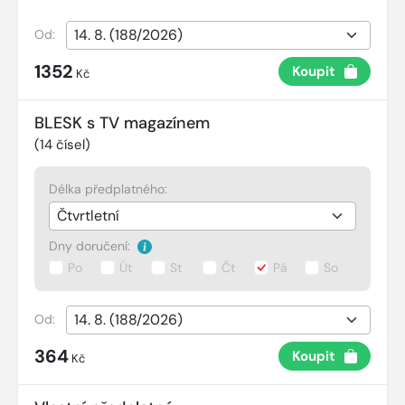
Od:
1352
Koupit
Kč
BLESK s TV magazínem
(
14
čísel)
Délka předplatného:
Dny doručení:
Po
Út
St
Čt
Pá
So
Od:
364
Koupit
Kč