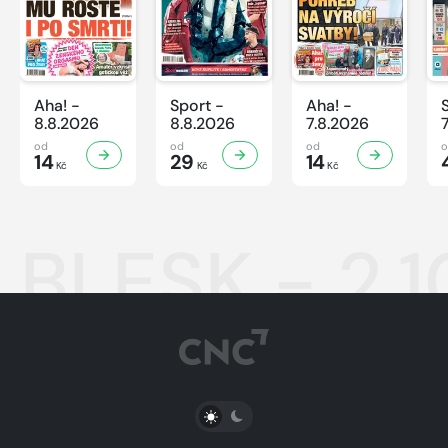
Aha! -
Sport -
Aha! -
8.8.2026
8.8.2026
7.8.2026
od
od
od
14
29
14
Kč
Kč
Kč
BLESK - 2.
PŘEPNOUT SVĚTLÝ/TMAVÝ REŽIM