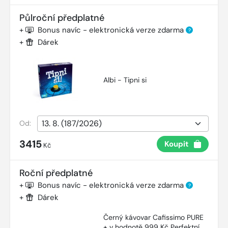
Půlroční předplatné
+
Bonus navíc - elektronická verze zdarma
?
+
Dárek
Albi - Tipni si
Od:
3415
Koupit
Kč
Roční předplatné
+
Bonus navíc - elektronická verze zdarma
?
+
Dárek
Černý kávovar Cafissimo PURE
+ v hodnotě 999 Kč Perfektní