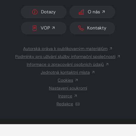
Dotazy
O nás
VOP
Kontakty
Autorská práva k publikovaným materiálům
Podmínky pro užívání služby informační společnosti
Informace o zpracování osobních údajů
Jednotná kontaktní místa
Cookies
Nastavení soukromí
Inzerce
Redakce
© 2026 Copyright
CZECH NEWS CENTER a.s.
a dodavatelé
obsahu