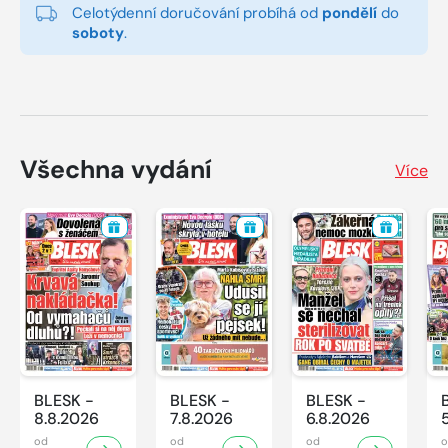
Celotýdenní doručování probíhá od
pondělí
do
soboty
.
Všechna vydání
Více
BLESK -
BLESK -
BLESK -
8.8.2026
7.8.2026
6.8.2026
od
od
od