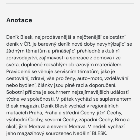
Anotace
Deník Blesk, nejprodávanější a nejčtenější celostátní
deník v ČR, je barevný deník nové doby nevyhýbající se
žádným tématům a přinášející přehledné aktuální
zpravodajství, zajímavosti a senzace z domova i ze
světa, doplněné rozsáhlým obrazovým materiálem.
Pravidelně se věnuje servisním tématům, jako je
cestování, zdraví, vše pro ženy, auto-moto, vzdělávání
nebo bydlení, články jsou plné rad a doporučení.
Sobotní příloha je souhrnem nejzajímavějších událostí
týdne ve společnosti. V pátek vychází se suplementem
Blesk magazín. Deník Blesk vychází v regionálních
mutacích Praha, Praha a střední Čechy, jižní Čechy,
východní Čechy, severní Čechy, západní Čechy, Brno a
okolí, jižní Morava a severní Morava. V neděli vychází
jeho magazínový sourozenec Nedělní BLESK.