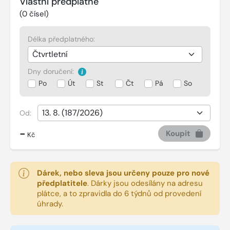
Vlastní předplatné
(
0
čísel)
Délka předplatného:
Dny doručení:
Po
Út
St
Čt
Pá
So
Od:
-
Koupit
Kč
Dárek, nebo sleva jsou určeny pouze pro nové
předplatitele
.
Dárky jsou odesílány na adresu
plátce, a to zpravidla do 6 týdnů od provedení
úhrady.