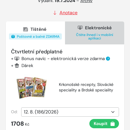
Vydání:
19.7.2024
–
Archiv
Anotace
Elektronické
Tištěné
Čtěte ihned i v mobilní
Poštovné a balné ZDARMA
aplikaci
Čtvrtletní předplatné
+
Bonus navíc - elektronická verze zdarma
?
+
Dárek
Krkonošské recepty, Slovácké
speciality a Brdské speciality
Od:
1708
Koupit
Kč