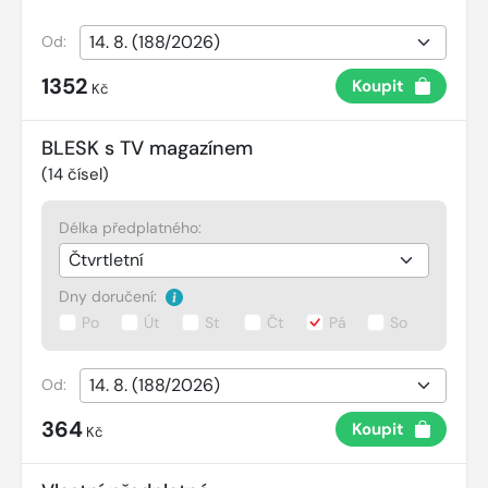
Od:
1352
Koupit
Kč
BLESK s TV magazínem
(
14
čísel)
Délka předplatného:
Dny doručení:
Po
Út
St
Čt
Pá
So
Od:
364
Koupit
Kč