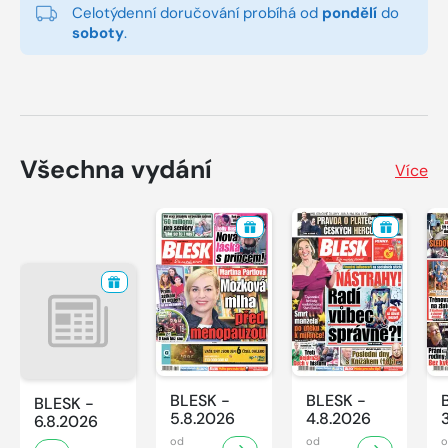
Celotýdenní doručování probíhá od
pondělí
do
soboty
.
Všechna vydání
Více
BLESK -
BLESK -
BLESK -
5.8.2026
4.8.2026
6.8.2026
od
od