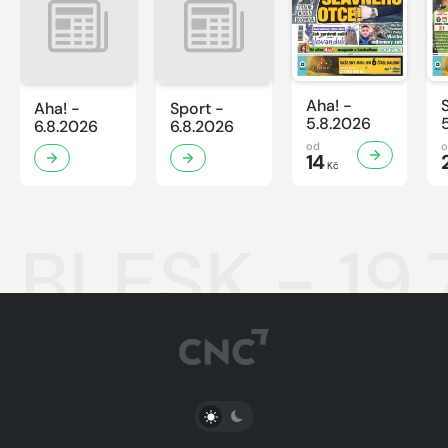
Aha! -
Aha! -
Sport -
5.8.2026
6.8.2026
6.8.2026
od
14
Kč
BLESK - 19.
PŘEPNOUT SVĚTLÝ/TMAVÝ REŽIM