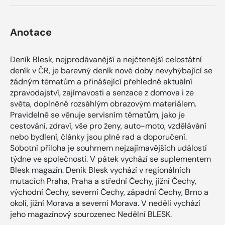
Anotace
Deník Blesk, nejprodávanější a nejčtenější celostátní
deník v ČR, je barevný deník nové doby nevyhýbající se
žádným tématům a přinášející přehledné aktuální
zpravodajství, zajímavosti a senzace z domova i ze
světa, doplněné rozsáhlým obrazovým materiálem.
Pravidelně se věnuje servisním tématům, jako je
cestování, zdraví, vše pro ženy, auto-moto, vzdělávání
nebo bydlení, články jsou plné rad a doporučení.
Sobotní příloha je souhrnem nejzajímavějších událostí
týdne ve společnosti. V pátek vychází se suplementem
Blesk magazín. Deník Blesk vychází v regionálních
mutacích Praha, Praha a střední Čechy, jižní Čechy,
východní Čechy, severní Čechy, západní Čechy, Brno a
okolí, jižní Morava a severní Morava. V neděli vychází
jeho magazínový sourozenec Nedělní BLESK.