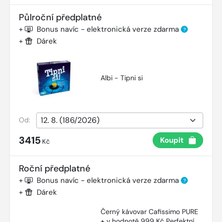
Půlroční předplatné
+
Bonus navíc - elektronická verze zdarma
?
+
Dárek
Albi - Tipni si
Od:
3415
Koupit
Kč
Roční předplatné
+
Bonus navíc - elektronická verze zdarma
?
+
Dárek
Černý kávovar Cafissimo PURE
+ v hodnotě 999 Kč Perfektní