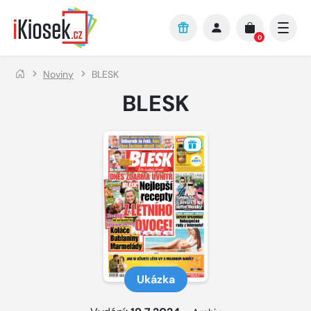
Přejít na hlavní obsah
0
Noviny
BLESK
BLESK
Ukázka