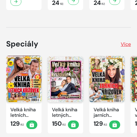
24
24
Kč
Kč
Speciály
Více
Velká kniha
Velká kniha
Velká kniha
letních
letných
jarních
křížovek
krížoviek s
křížovek
129
150
129
Kč
Kč
Kč
2026
TV JOJ
2026
2026