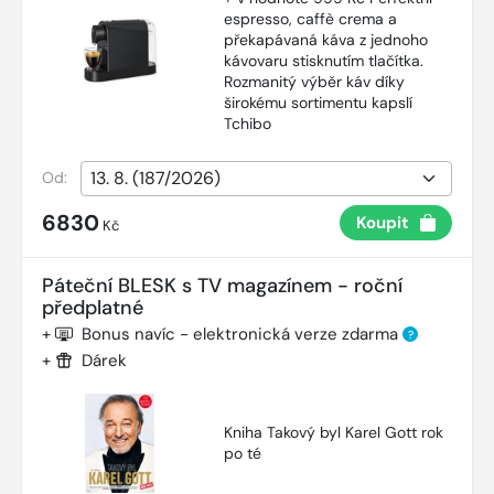
espresso, caffè crema a
překapávaná káva z jednoho
kávovaru stisknutím tlačítka.
Rozmanitý výběr káv díky
širokému sortimentu kapslí
Tchibo
Od:
6830
Koupit
Kč
Páteční BLESK s TV magazínem - roční
předplatné
+
Bonus navíc - elektronická verze zdarma
?
+
Dárek
Kniha Takový byl Karel Gott rok
po té