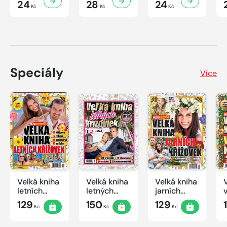
24
28
24
Kč
Kč
Kč
Speciály
Více
Velká kniha
Velká kniha
Velká kniha
letních
letných
jarních
křížovek
krížoviek s
křížovek
129
150
129
Kč
Kč
Kč
2026
TV JOJ
2026
2026