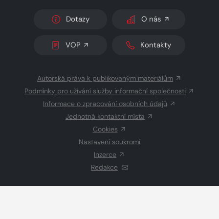
Dotazy
O nás
VOP
Kontakty
Autorská práva k publikovaným materiálům
Podmínky pro užívání služby informační společnosti
Informace o zpracování osobních údajů
Jednotná kontaktní místa
Cookies
Nastavení soukromí
Inzerce
Redakce
© 2026 Copyright
CZECH NEWS CENTER a.s.
a dodavatelé
obsahu