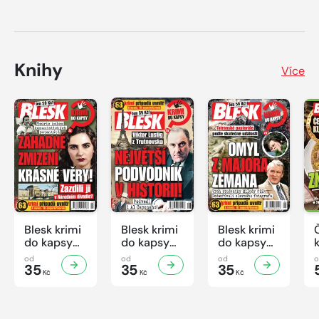
Knihy
Více
Blesk krimi
Blesk krimi
Blesk krimi
do kapsy
do kapsy
do kapsy
č.7/2026
č.6/2026
č.5/2026
od
od
od
35
35
35
Kč
Kč
Kč