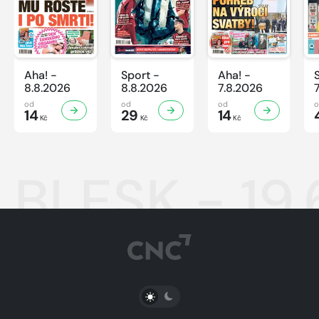
Aha! -
Sport -
Aha! -
8.8.2026
8.8.2026
7.8.2026
od
od
od
14
29
14
Kč
Kč
Kč
BLESK - 19
PŘEPNOUT SVĚTLÝ/TMAVÝ REŽIM