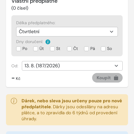
Vlastní předplatné
(
0
čísel)
Délka předplatného:
Dny doručení:
Po
Út
St
Čt
Pá
So
Od:
-
Koupit
Kč
Dárek, nebo sleva jsou určeny pouze pro nové
předplatitele
.
Dárky jsou odesílány na adresu
plátce, a to zpravidla do 6 týdnů od provedení
úhrady.