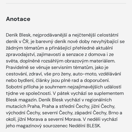
Anotace
Deník Blesk, nejprodávanější a nejčtenější celostátní
deník v ČR, je barevný deník nové doby nevyhýbající se
žádným tématům a přinášející přehledné aktuální
zpravodajství, zajímavosti a senzace z domova i ze
světa, doplněné rozsáhlým obrazovým materiálem.
Pravidelně se věnuje servisním tématům, jako je
cestování, zdraví, vše pro ženy, auto-moto, vzdělávání
nebo bydlení, články jsou plné rad a doporučení.
Sobotní příloha je souhrnem nejzajímavějších událostí
týdne ve společnosti. V pátek vychází se suplementem
Blesk magazín. Deník Blesk vychází v regionálních
mutacích Praha, Praha a střední Čechy, jižní Čechy,
východní Čechy, severní Čechy, západní Čechy, Brno a
okolí, jižní Morava a severní Morava. V neděli vychází
jeho magazínový sourozenec Nedělní BLESK.