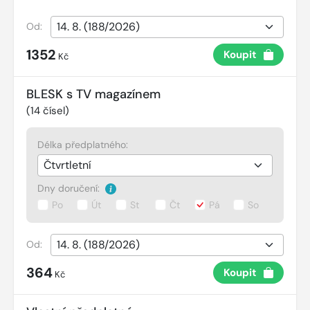
Od:
1352
Koupit
Kč
BLESK s TV magazínem
(
14
čísel)
Délka předplatného:
Dny doručení:
Po
Út
St
Čt
Pá
So
Od:
364
Koupit
Kč