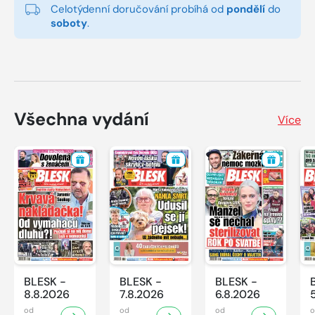
Celotýdenní doručování probíhá od
pondělí
do
soboty
.
Všechna vydání
Více
BLESK -
BLESK -
BLESK -
8.8.2026
7.8.2026
6.8.2026
od
od
od