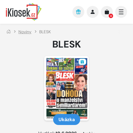
Přejít na hlavní obsah
0
Noviny
BLESK
BLESK
Ukázka