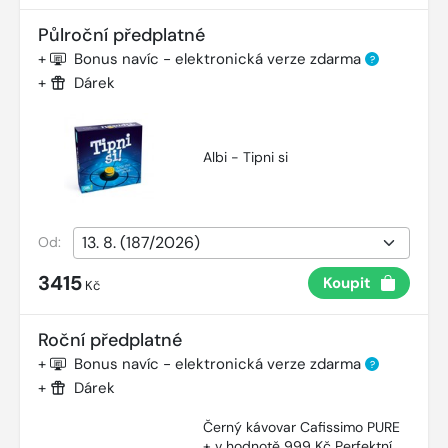
Půlroční předplatné
+
Bonus navíc - elektronická verze zdarma
?
+
Dárek
Albi - Tipni si
Od:
3415
Koupit
Kč
Roční předplatné
+
Bonus navíc - elektronická verze zdarma
?
+
Dárek
Černý kávovar Cafissimo PURE
+ v hodnotě 999 Kč Perfektní