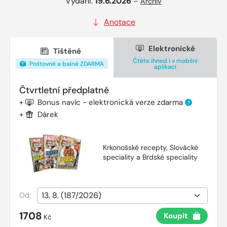
Vydání:
19.6.2026
–
Archiv
Anotace
Elektronické
Tištěné
Čtěte ihned i v mobilní
Poštovné a balné ZDARMA
aplikaci
Čtvrtletní předplatné
+
Bonus navíc - elektronická verze zdarma
?
+
Dárek
Krkonošské recepty, Slovácké
speciality a Brdské speciality
Od:
1708
Koupit
Kč