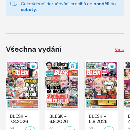
Celotýdenní doručování probíhá od
pondělí
do
soboty
.
Všechna vydání
Více
BLESK -
BLESK -
BLESK -
7.8.2026
6.8.2026
5.8.2026
od
od
od