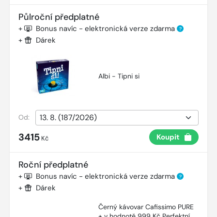
Půlroční předplatné
+
Bonus navíc - elektronická verze zdarma
?
+
Dárek
Albi - Tipni si
Od:
3415
Koupit
Kč
Roční předplatné
+
Bonus navíc - elektronická verze zdarma
?
+
Dárek
Černý kávovar Cafissimo PURE
+ v hodnotě 999 Kč Perfektní