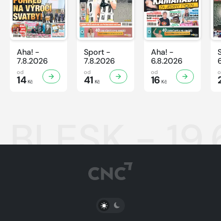
Aha! -
Sport -
Aha! -
7.8.2026
7.8.2026
6.8.2026
od
od
od
14
41
16
Kč
Kč
Kč
BLESK - 19
PŘEPNOUT SVĚTLÝ/TMAVÝ REŽIM