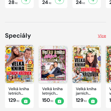
28
24
24
Kč
Kč
Kč
Speciály
Více
Velká kniha
Velká kniha
Velká kniha
letních
letných
jarních
křížovek
krížoviek s
křížovek
129
150
129
Kč
Kč
Kč
2026
TV JOJ
2026
2026