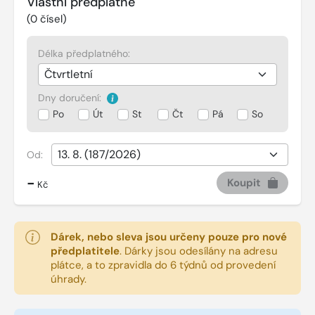
Vlastní předplatné
(
0
čísel)
Délka předplatného:
Dny doručení:
Po
Út
St
Čt
Pá
So
Od:
-
Koupit
Kč
Dárek, nebo sleva jsou určeny pouze pro nové
předplatitele
.
Dárky jsou odesílány na adresu
plátce, a to zpravidla do 6 týdnů od provedení
úhrady.