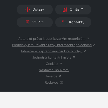
Dotazy
O nás
VOP
Kontakty
Autorská práva k publikovaným materiálům
Podmínky pro užívání služby informační společnosti
Informace o zpracování osobních údajů
Jednotná kontaktní místa
Cookies
Nastavení soukromí
Inzerce
Redakce
© 2026 Copyright
CZECH NEWS CENTER a.s.
a dodavatelé
obsahu