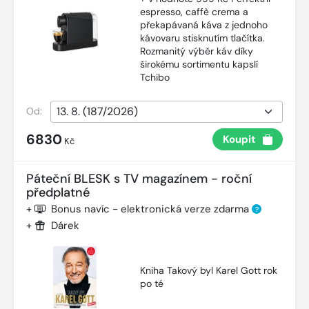
espresso, caffè crema a
překapávaná káva z jednoho
kávovaru stisknutím tlačítka.
Rozmanitý výběr káv díky
širokému sortimentu kapslí
Tchibo
Od:
6830
Koupit
Kč
Páteční BLESK s TV magazínem - roční
předplatné
+
Bonus navíc - elektronická verze zdarma
?
+
Dárek
Kniha Takový byl Karel Gott rok
po té