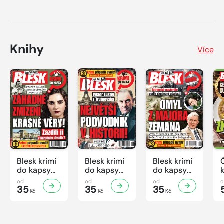
Knihy
Více
Blesk krimi
Blesk krimi
Blesk krimi
do kapsy
do kapsy
do kapsy
č.7/2026
č.6/2026
č.5/2026
od
od
od
35
35
35
Kč
Kč
Kč