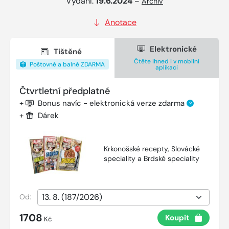
Vydání:
19.6.2024
–
Archiv
Anotace
Elektronické
Tištěné
Čtěte ihned i v mobilní
Poštovné a balné ZDARMA
aplikaci
Čtvrtletní předplatné
+
Bonus navíc - elektronická verze zdarma
?
+
Dárek
Krkonošské recepty, Slovácké
speciality a Brdské speciality
Od:
1708
Koupit
Kč