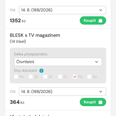
Od:
1352
Koupit
Kč
BLESK s TV magazínem
(
14
čísel)
Délka předplatného:
Dny doručení:
Po
Út
St
Čt
Pá
So
Od:
364
Koupit
Kč