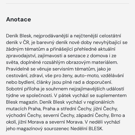
Anotace
Deník Blesk, nejprodávanější a nejčtenější celostátní
deník v ČR, je barevný deník nové doby nevyhýbající se
žádným tématům a přinášející přehledné aktuální
zpravodajství, zajímavosti a senzace z domova i ze
světa, doplněné rozsáhlým obrazovým materiálem.
Pravidelně se věnuje servisním tématům, jako je
cestování, zdraví, vše pro ženy, auto-moto, vzdělávání
nebo bydlení, články jsou plné rad a doporučení.
Sobotní příloha je souhrnem nejzajímavějších událostí
týdne ve společnosti. V pátek vychází se suplementem
Blesk magazín. Deník Blesk vychází v regionálních
mutacích Praha, Praha a střední Čechy, jižní Čechy,
východní Čechy, severní Čechy, západní Čechy, Brno a
okolí, jižní Morava a severní Morava. V neděli vychází
jeho magazínový sourozenec Nedělní BLESK.