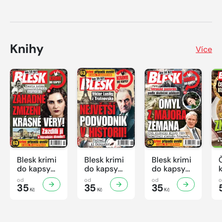
Knihy
Více
Blesk krimi
Blesk krimi
Blesk krimi
do kapsy
do kapsy
do kapsy
č.7/2026
č.6/2026
č.5/2026
od
od
od
35
35
35
Kč
Kč
Kč