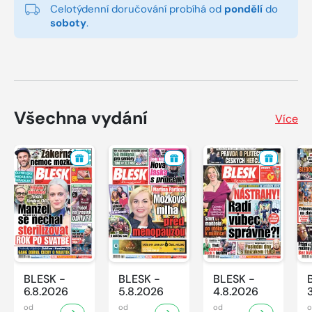
Celotýdenní doručování probíhá od
pondělí
do
soboty
.
Všechna vydání
Více
BLESK -
BLESK -
BLESK -
6.8.2026
5.8.2026
4.8.2026
od
od
od