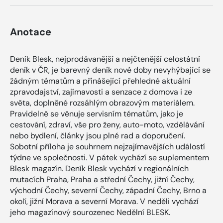
Anotace
Deník Blesk, nejprodávanější a nejčtenější celostátní
deník v ČR, je barevný deník nové doby nevyhýbající se
žádným tématům a přinášející přehledné aktuální
zpravodajství, zajímavosti a senzace z domova i ze
světa, doplněné rozsáhlým obrazovým materiálem.
Pravidelně se věnuje servisním tématům, jako je
cestování, zdraví, vše pro ženy, auto-moto, vzdělávání
nebo bydlení, články jsou plné rad a doporučení.
Sobotní příloha je souhrnem nejzajímavějších událostí
týdne ve společnosti. V pátek vychází se suplementem
Blesk magazín. Deník Blesk vychází v regionálních
mutacích Praha, Praha a střední Čechy, jižní Čechy,
východní Čechy, severní Čechy, západní Čechy, Brno a
okolí, jižní Morava a severní Morava. V neděli vychází
jeho magazínový sourozenec Nedělní BLESK.