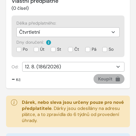
Vlastní předplatné
(
0
čísel)
Délka předplatného:
Dny doručení:
Po
Út
St
Čt
Pá
So
Od:
-
Koupit
Kč
Dárek, nebo sleva jsou určeny pouze pro nové
předplatitele
.
Dárky jsou odesílány na adresu
plátce, a to zpravidla do 6 týdnů od provedení
úhrady.