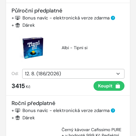
Půlroční předplatné
+
Bonus navíc - elektronická verze zdarma
?
+
Dárek
Albi - Tipni si
Od:
3415
Koupit
Kč
Roční předplatné
+
Bonus navíc - elektronická verze zdarma
?
+
Dárek
Černý kávovar Cafissimo PURE
+ v hodnotě 999 Kč Perfektní