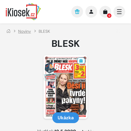
Přejít na hlavní obsah
0
Noviny
BLESK
BLESK
Ukázka