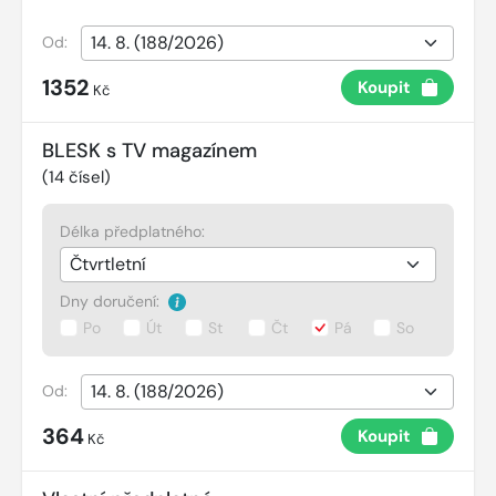
Od:
1352
Koupit
Kč
BLESK s TV magazínem
(
14
čísel)
Délka předplatného:
Dny doručení:
Po
Út
St
Čt
Pá
So
Od:
364
Koupit
Kč