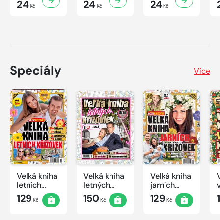
24
24
24
Kč
Kč
Kč
Speciály
Více
Velká kniha
Velká kniha
Velká kniha
letních
letných
jarních
křížovek
krížoviek s
křížovek
129
150
129
Kč
Kč
Kč
2026
TV JOJ
2026
2026