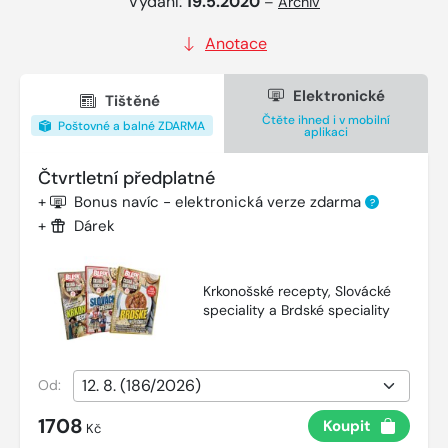
Vydání:
19.5.2020
–
Archiv
Anotace
Elektronické
Tištěné
Čtěte ihned i v mobilní
Poštovné a balné ZDARMA
aplikaci
Čtvrtletní předplatné
+
Bonus navíc - elektronická verze zdarma
?
+
Dárek
Krkonošské recepty, Slovácké
speciality a Brdské speciality
Od:
1708
Koupit
Kč