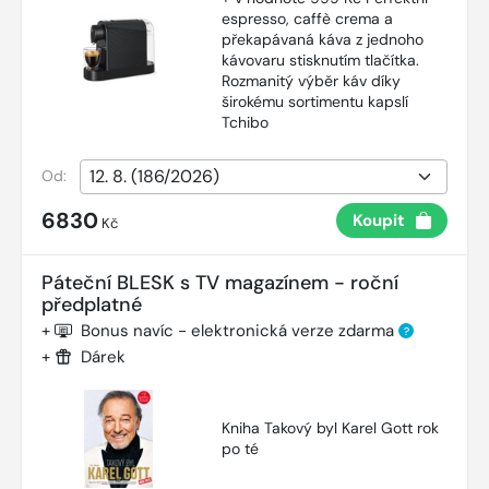
espresso, caffè crema a
překapávaná káva z jednoho
kávovaru stisknutím tlačítka.
Rozmanitý výběr káv díky
širokému sortimentu kapslí
Tchibo
Od:
6830
Koupit
Kč
Páteční BLESK s TV magazínem - roční
předplatné
+
Bonus navíc - elektronická verze zdarma
?
+
Dárek
Kniha Takový byl Karel Gott rok
po té