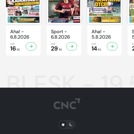
Aha! -
Sport -
Aha! -
6.8.2026
6.8.2026
5.8.2026
od
od
od
16
29
14
Kč
Kč
Kč
BLESK - 19
PŘEPNOUT SVĚTLÝ/TMAVÝ REŽIM