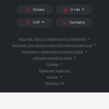
Dotazy
O nás
VOP
Kontakty
Autorská práva k publikovaným materiálům
Podmínky pro užívání služby informační společnosti
Informace o zpracování osobních údajů
Jednotná kontaktní místa
Cookies
Nastavení soukromí
Inzerce
Redakce
© 2026 Copyright
CZECH NEWS CENTER a.s.
a dodavatelé
obsahu