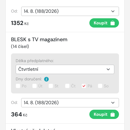
Od:
1352
Koupit
Kč
BLESK s TV magazínem
(
14
čísel)
Délka předplatného:
Dny doručení:
Po
Út
St
Čt
Pá
So
Od:
364
Koupit
Kč