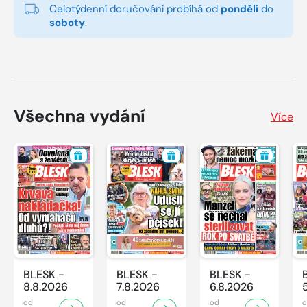
Celotýdenní doručování probíhá od
pondělí
do
soboty
.
Všechna vydání
Více
BLESK -
BLESK -
BLESK -
8.8.2026
7.8.2026
6.8.2026
od
od
od