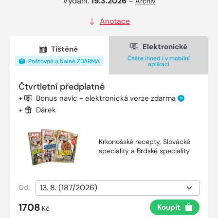
Vydání:
19.3.2026
–
Archiv
Anotace
Elektronické
Tištěné
Čtěte ihned i v mobilní
Poštovné a balné ZDARMA
aplikaci
Čtvrtletní předplatné
+
Bonus navíc - elektronická verze zdarma
?
+
Dárek
Krkonošské recepty, Slovácké
speciality a Brdské speciality
Od:
1708
Koupit
Kč