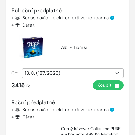
Půlroční předplatné
+
Bonus navíc - elektronická verze zdarma
?
+
Dárek
Albi - Tipni si
Od:
3415
Koupit
Kč
Roční předplatné
+
Bonus navíc - elektronická verze zdarma
?
+
Dárek
Černý kávovar Cafissimo PURE
+ v hodnotě 999 Kč Perfektní