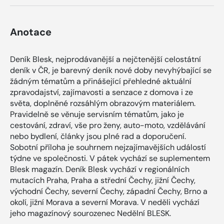
Anotace
Deník Blesk, nejprodávanější a nejčtenější celostátní
deník v ČR, je barevný deník nové doby nevyhýbající se
žádným tématům a přinášející přehledné aktuální
zpravodajství, zajímavosti a senzace z domova i ze
světa, doplněné rozsáhlým obrazovým materiálem.
Pravidelně se věnuje servisním tématům, jako je
cestování, zdraví, vše pro ženy, auto-moto, vzdělávání
nebo bydlení, články jsou plné rad a doporučení.
Sobotní příloha je souhrnem nejzajímavějších událostí
týdne ve společnosti. V pátek vychází se suplementem
Blesk magazín. Deník Blesk vychází v regionálních
mutacích Praha, Praha a střední Čechy, jižní Čechy,
východní Čechy, severní Čechy, západní Čechy, Brno a
okolí, jižní Morava a severní Morava. V neděli vychází
jeho magazínový sourozenec Nedělní BLESK.