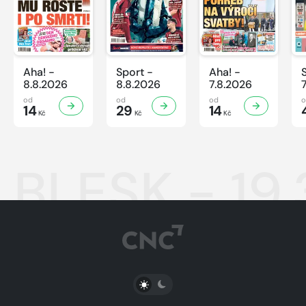
Aha! -
Sport -
Aha! -
8.8.2026
8.8.2026
7.8.2026
od
od
od
14
29
14
Kč
Kč
Kč
BLESK - 19
PŘEPNOUT SVĚTLÝ/TMAVÝ REŽIM