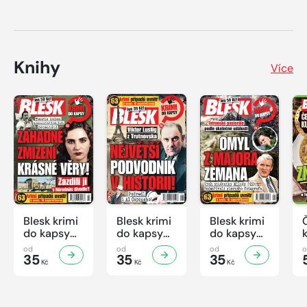
Knihy
Více
Blesk krimi
Blesk krimi
Blesk krimi
do kapsy
do kapsy
do kapsy
č.7/2026
č.6/2026
č.5/2026
od
od
od
35
35
35
Kč
Kč
Kč