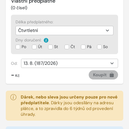
Vlastní předplatné
(
0
čísel)
Délka předplatného:
Dny doručení:
Po
Út
St
Čt
Pá
So
Od:
-
Koupit
Kč
Dárek, nebo sleva jsou určeny pouze pro nové
předplatitele
.
Dárky jsou odesílány na adresu
plátce, a to zpravidla do 6 týdnů od provedení
úhrady.