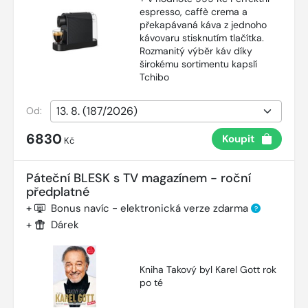
espresso, caffè crema a
překapávaná káva z jednoho
kávovaru stisknutím tlačítka.
Rozmanitý výběr káv díky
širokému sortimentu kapslí
Tchibo
Od:
6830
Koupit
Kč
Páteční BLESK s TV magazínem - roční
předplatné
+
Bonus navíc - elektronická verze zdarma
?
+
Dárek
Kniha Takový byl Karel Gott rok
po té