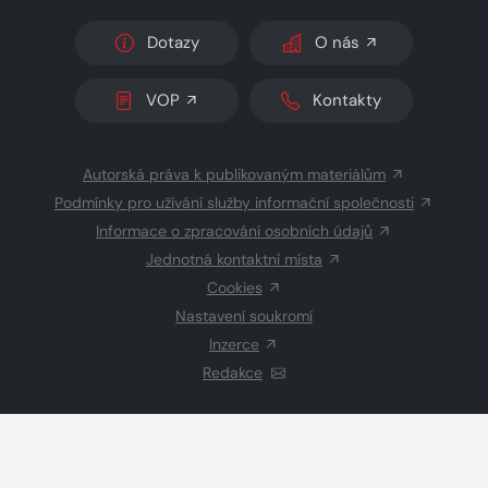
Dotazy
O nás
VOP
Kontakty
Autorská práva k publikovaným materiálům
Podmínky pro užívání služby informační společnosti
Informace o zpracování osobních údajů
Jednotná kontaktní místa
Cookies
Nastavení soukromí
Inzerce
Redakce
© 2026 Copyright
CZECH NEWS CENTER a.s.
a dodavatelé
obsahu