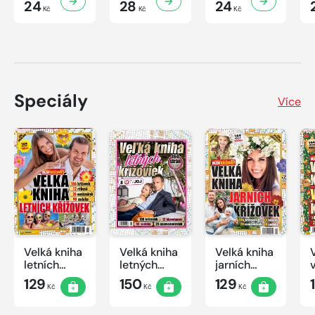
24
28
24
Kč
Kč
Kč
Speciály
Více
Velká kniha
Velká kniha
Velká kniha
letních
letných
jarních
křížovek
krížoviek s
křížovek
129
150
129
Kč
Kč
Kč
2026
TV JOJ
2026
2026