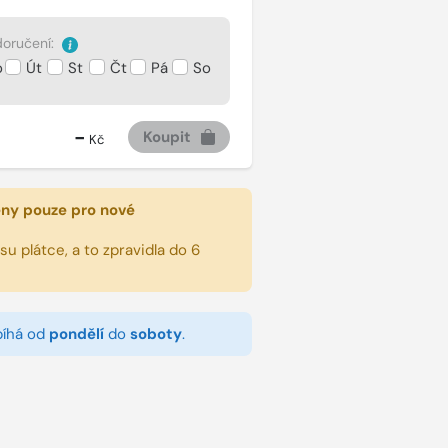
oručení:
o
Út
St
Čt
Pá
So
-
Koupit
Kč
eny pouze pro nové
u plátce, a to zpravidla do 6
bíhá od
pondělí
do
soboty
.