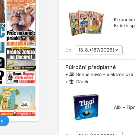
Krkonošsk
Brdské sp
Od:
Půlroční předplatné
+
Bonus navíc - elektronická
+
Dárek
Albi - Tipn
ku