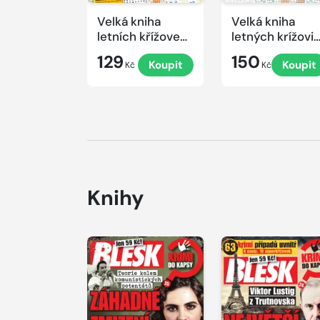
Velká kniha
Velká kniha
letních křížovek
letných krížovi
2026
s TV JOJ 2026
129
150
Koupit
Koupit
Kč
Kč
Knihy