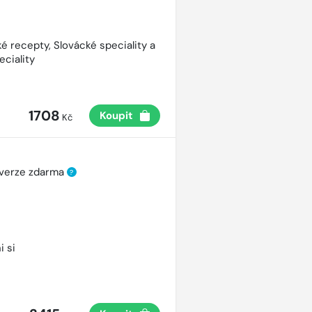
é recepty, Slovácké speciality a
eciality
1708
Koupit
Kč
 verze zdarma
?
i si