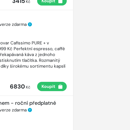
3415
Koupit
Kč
 verze zdarma
?
ovar Cafissimo PURE + v
99 Kč Perfektní espresso, caffè
řekapávaná káva z jednoho
stisknutím tlačítka. Rozmanitý
 díky širokému sortimentu kapslí
6830
Koupit
Kč
nem - roční předplatné
 verze zdarma
?