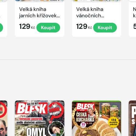
Velká kniha
Velká kniha
N
ek
jarních křížovek
vánočních
k
2026
křížovek 2025
e
129
129
Koupit
Koupit
Kč
Kč