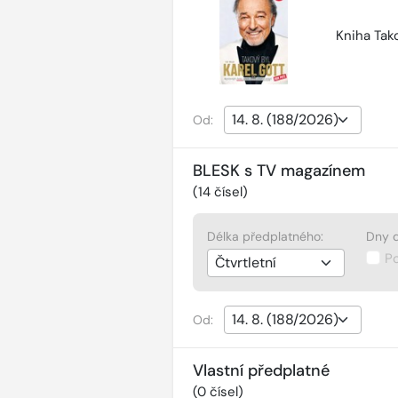
Kniha Tako
Od:
BLESK s TV magazínem
(
14
čísel)
Délka předplatného:
Dny d
P
Od:
Vlastní předplatné
(
0
čísel)