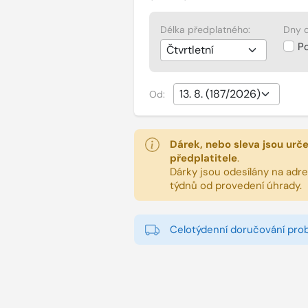
Délka předplatného:
Dny d
P
Od:
Dárek, nebo sleva jsou urč
předplatitele
.
Dárky jsou odesílány na adres
týdnů od provedení úhrady.
Celotýdenní doručování pro