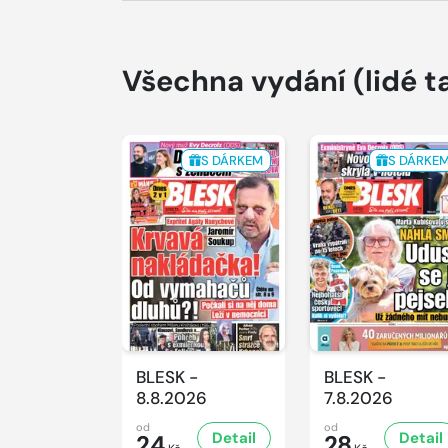
Všechna vydání
(lidé t
S DÁRKEM
S DÁRKE
BLESK -
BLESK -
8.8.2026
7.8.2026
od
od
Detail
Detail
24
28