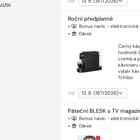
Od:
Archiv
Roční předplatné
+
Bonus navíc - elektronická
+
Dárek
Černý káv
hodnotě 9
crema a p
kávovaru 
výběr káv
Tchibo
Od:
Páteční BLESK s TV magazí
+
Bonus navíc - elektronická
+
Dárek