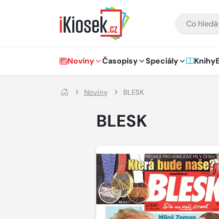
Přejít na hlavní obsah
VYHLEDÁVÁNÍ
Hlavní navigace
Noviny
Časopisy
Speciály
Knihy
Noviny
BLESK
BLESK