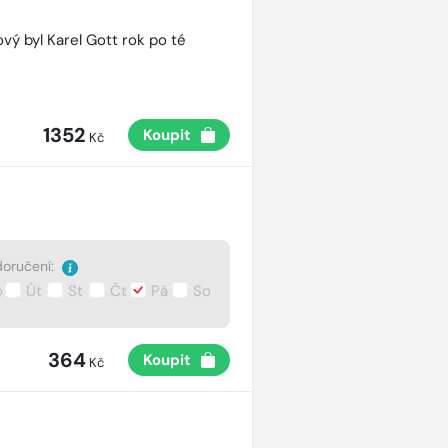
vý byl Karel Gott rok po té
1352
Koupit
Kč
oručení:
o
Út
St
Čt
Pá
So
364
Koupit
Kč