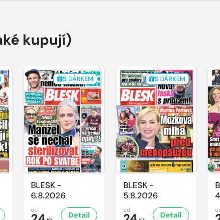
aké kupují)
M
S DÁRKEM
S DÁRKEM
BLESK -
BLESK -
B
6.8.2026
5.8.2026
4
od
od
o
Detail
Detail
24
24