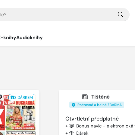
E-knihy
Audioknihy
Tištěné
S DÁRKEM
Poštovné a balné ZDARMA
Čtvrtletní předplatné
+
Bonus navíc - elektronická
+
Dárek