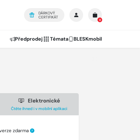
DÁRKOVÝ
CERTIFIKÁT
0
Předprodej
Témata
BLESKmobil
Elektronické
Čtěte ihned i v mobilní aplikaci
 verze zdarma
?