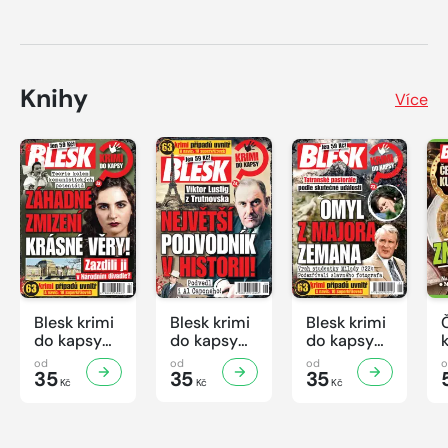
Knihy
Více
Blesk krimi
Blesk krimi
Blesk krimi
do kapsy
do kapsy
do kapsy
č.7/2026
č.6/2026
č.5/2026
od
od
od
35
35
35
Kč
Kč
Kč