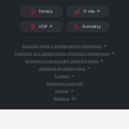
Dotazy
O nás
VOP
Kontakty
Autorská práva k publikovaným materiálům
Podmínky pro užívání služby informační společnosti
Informace o zpracování osobních údajů
Jednotná kontaktní místa
Cookies
Nastavení soukromí
Inzerce
Redakce
© 2026 Copyright
CZECH NEWS CENTER a.s.
a dodavatelé
obsahu