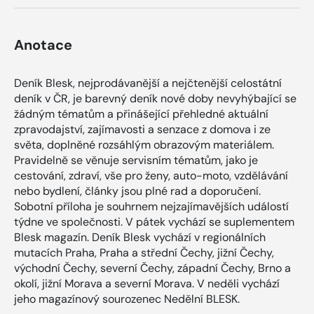
Anotace
Deník Blesk, nejprodávanější a nejčtenější celostátní
deník v ČR, je barevný deník nové doby nevyhýbající se
žádným tématům a přinášející přehledné aktuální
zpravodajství, zajímavosti a senzace z domova i ze
světa, doplněné rozsáhlým obrazovým materiálem.
Pravidelně se věnuje servisním tématům, jako je
cestování, zdraví, vše pro ženy, auto-moto, vzdělávání
nebo bydlení, články jsou plné rad a doporučení.
Sobotní příloha je souhrnem nejzajímavějších událostí
týdne ve společnosti. V pátek vychází se suplementem
Blesk magazín. Deník Blesk vychází v regionálních
mutacích Praha, Praha a střední Čechy, jižní Čechy,
východní Čechy, severní Čechy, západní Čechy, Brno a
okolí, jižní Morava a severní Morava. V neděli vychází
jeho magazínový sourozenec Nedělní BLESK.