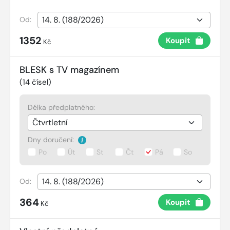
Od:
1352
Koupit
Kč
BLESK s TV magazínem
(
14
čísel)
Délka předplatného:
Dny doručení:
Po
Út
St
Čt
Pá
So
Od:
364
Koupit
Kč