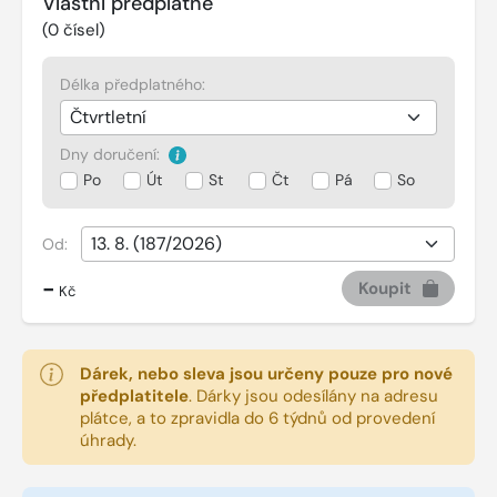
Vlastní předplatné
(
0
čísel)
Délka předplatného:
Dny doručení:
Po
Út
St
Čt
Pá
So
Od:
-
Koupit
Kč
Dárek, nebo sleva jsou určeny pouze pro nové
předplatitele
.
Dárky jsou odesílány na adresu
plátce, a to zpravidla do 6 týdnů od provedení
úhrady.