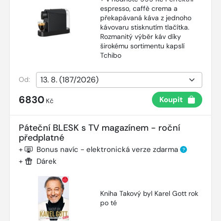
espresso, caffè crema a
překapávaná káva z jednoho
kávovaru stisknutím tlačítka.
Rozmanitý výběr káv díky
širokému sortimentu kapslí
Tchibo
Od:
6830
Koupit
Kč
Páteční BLESK s TV magazínem - roční
předplatné
+
Bonus navíc - elektronická verze zdarma
?
+
Dárek
Kniha Takový byl Karel Gott rok
po té