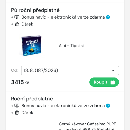
Půlroční předplatné
+
Bonus navíc - elektronická verze zdarma
?
+
Dárek
Albi - Tipni si
Od:
3415
Koupit
Kč
Roční předplatné
+
Bonus navíc - elektronická verze zdarma
?
+
Dárek
Černý kávovar Cafissimo PURE
+ v hodnotě 999 Kč Perfektní