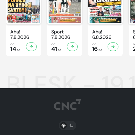
Aha! -
Sport -
Aha! -
7.8.2026
7.8.2026
6.8.2026
od
od
od
14
41
16
Kč
Kč
Kč
BLESK - 19.
PŘEPNOUT SVĚTLÝ/TMAVÝ REŽIM