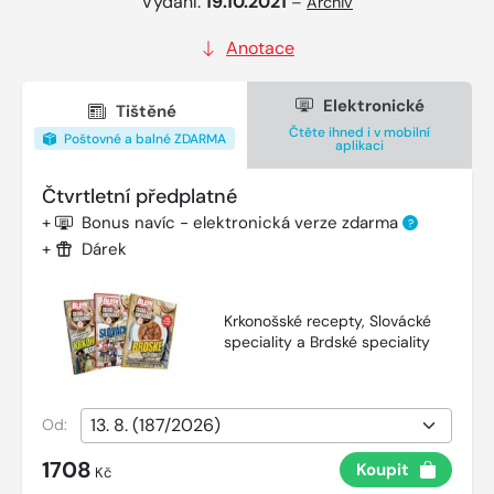
Vydání:
19.10.2021
–
Archiv
Anotace
Elektronické
Tištěné
Čtěte ihned i v mobilní
Poštovné a balné ZDARMA
aplikaci
Čtvrtletní předplatné
+
Bonus navíc - elektronická verze zdarma
?
+
Dárek
Krkonošské recepty, Slovácké
speciality a Brdské speciality
Od:
1708
Koupit
Kč