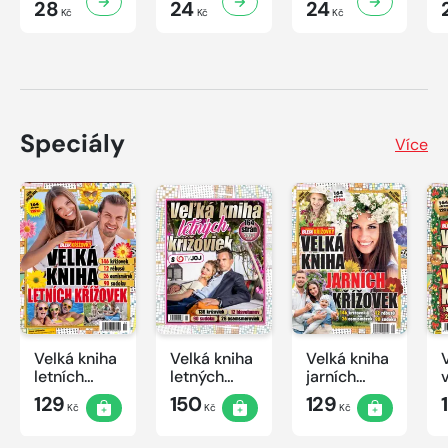
28
24
24
Kč
Kč
Kč
Speciály
Více
Velká kniha
Velká kniha
Velká kniha
letních
letných
jarních
křížovek
krížoviek s
křížovek
129
150
129
Kč
Kč
Kč
2026
TV JOJ
2026
2026