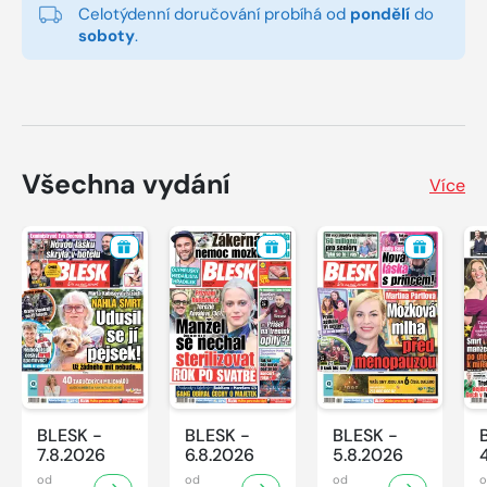
Celotýdenní doručování probíhá od
pondělí
do
soboty
.
Všechna vydání
Více
BLESK -
BLESK -
BLESK -
7.8.2026
6.8.2026
5.8.2026
od
od
od