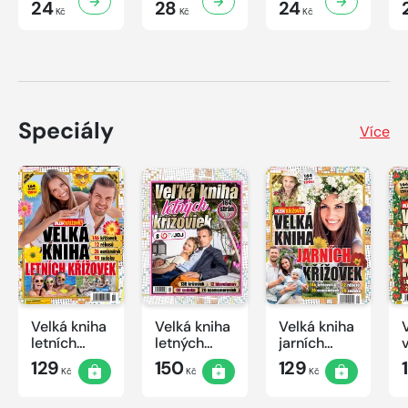
24
28
24
Kč
Kč
Kč
Speciály
Více
Velká kniha
Velká kniha
Velká kniha
letních
letných
jarních
křížovek
krížoviek s
křížovek
129
150
129
Kč
Kč
Kč
2026
TV JOJ
2026
2026