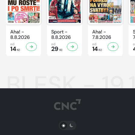
Aha! -
Sport -
Aha! -
8.8.2026
8.8.2026
7.8.2026
od
od
od
14
29
14
Kč
Kč
Kč
BLESK - 19.
PŘEPNOUT SVĚTLÝ/TMAVÝ REŽIM