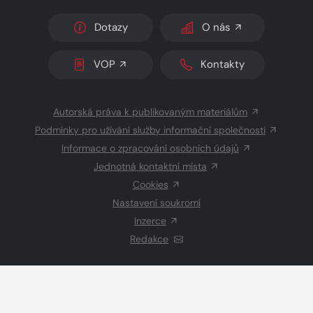
Dotazy
O nás
VOP
Kontakty
Autorská práva k publikovaným materiálům
Podmínky pro užívání služby informační společnosti
Informace o zpracování osobních údajů
Jednotná kontaktní místa
Cookies
Nastavení soukromí
Inzerce
Redakce
© 2026 Copyright
CZECH NEWS CENTER a.s.
a dodavatelé
obsahu