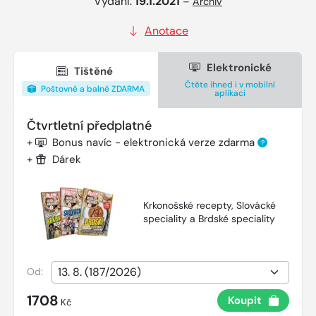
Vydání:
19.1.2021
–
Archiv
Anotace
Elektronické
Tištěné
Čtěte ihned i v mobilní
Poštovné a balné ZDARMA
aplikaci
Čtvrtletní předplatné
+
Bonus navíc - elektronická verze zdarma
?
+
Dárek
Krkonošské recepty, Slovácké
speciality a Brdské speciality
Od:
1708
Koupit
Kč