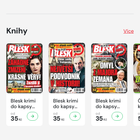
Knihy
Více
Blesk krimi
Blesk krimi
Blesk krimi
do kapsy
do kapsy
do kapsy
č.7/2026
č.6/2026
č.5/2026
od
od
od
35
35
35
Kč
Kč
Kč