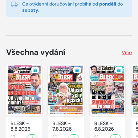
Celotýdenní doručování probíhá od
pondělí
do
soboty
.
Všechna vydání
Více
BLESK -
BLESK -
BLESK -
8.8.2026
7.8.2026
6.8.2026
od
od
od