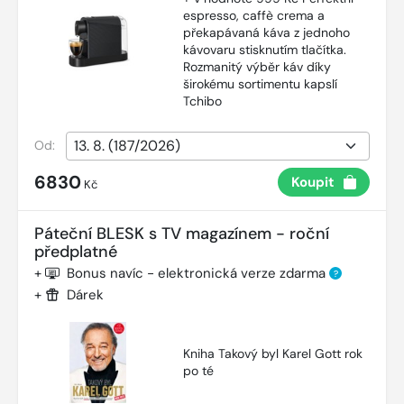
espresso, caffè crema a
překapávaná káva z jednoho
kávovaru stisknutím tlačítka.
Rozmanitý výběr káv díky
širokému sortimentu kapslí
Tchibo
Od:
6830
Koupit
Kč
Páteční BLESK s TV magazínem - roční
předplatné
+
Bonus navíc - elektronická verze zdarma
?
+
Dárek
Kniha Takový byl Karel Gott rok
po té