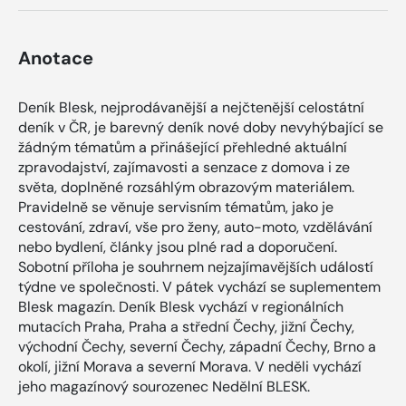
Anotace
Deník Blesk, nejprodávanější a nejčtenější celostátní
deník v ČR, je barevný deník nové doby nevyhýbající se
žádným tématům a přinášející přehledné aktuální
zpravodajství, zajímavosti a senzace z domova i ze
světa, doplněné rozsáhlým obrazovým materiálem.
Pravidelně se věnuje servisním tématům, jako je
cestování, zdraví, vše pro ženy, auto-moto, vzdělávání
nebo bydlení, články jsou plné rad a doporučení.
Sobotní příloha je souhrnem nejzajímavějších událostí
týdne ve společnosti. V pátek vychází se suplementem
Blesk magazín. Deník Blesk vychází v regionálních
mutacích Praha, Praha a střední Čechy, jižní Čechy,
východní Čechy, severní Čechy, západní Čechy, Brno a
okolí, jižní Morava a severní Morava. V neděli vychází
jeho magazínový sourozenec Nedělní BLESK.