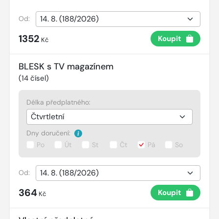
Od:
1352
Koupit
Kč
BLESK s TV magazínem
(
14
čísel)
Délka předplatného:
Dny doručení:
Po
Út
St
Čt
Pá
So
Od:
364
Koupit
Kč