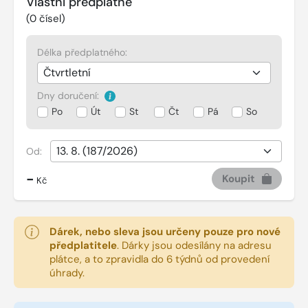
Vlastní předplatné
(
0
čísel)
Délka předplatného:
Dny doručení:
Po
Út
St
Čt
Pá
So
Od:
-
Koupit
Kč
Dárek, nebo sleva jsou určeny pouze pro nové
předplatitele
.
Dárky jsou odesílány na adresu
plátce, a to zpravidla do 6 týdnů od provedení
úhrady.