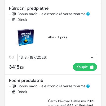
Půlroční předplatné
+
Bonus navíc - elektronická verze zdarma
?
+
Dárek
Albi - Tipni si
Od:
3415
Koupit
Kč
Roční předplatné
+
Bonus navíc - elektronická verze zdarma
?
+
Dárek
Černý kávovar Cafissimo PURE
+ v hodnotě 999 Kč Perfektní