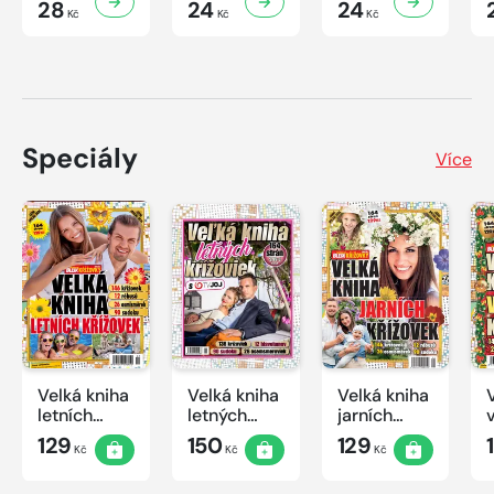
28
24
24
Kč
Kč
Kč
Speciály
Více
Velká kniha
Velká kniha
Velká kniha
letních
letných
jarních
křížovek
krížoviek s
křížovek
129
150
129
Kč
Kč
Kč
2026
TV JOJ
2026
2026