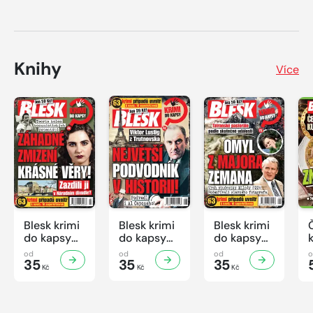
Knihy
Více
Blesk krimi
Blesk krimi
Blesk krimi
do kapsy
do kapsy
do kapsy
č.7/2026
č.6/2026
č.5/2026
od
od
od
35
35
35
Kč
Kč
Kč