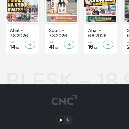
Aha! -
Sport -
Aha! -
7.8.2026
7.8.2026
6.8.2026
od
od
od
14
41
16
Kč
Kč
Kč
BLESK - 18
PŘEPNOUT SVĚTLÝ/TMAVÝ REŽIM