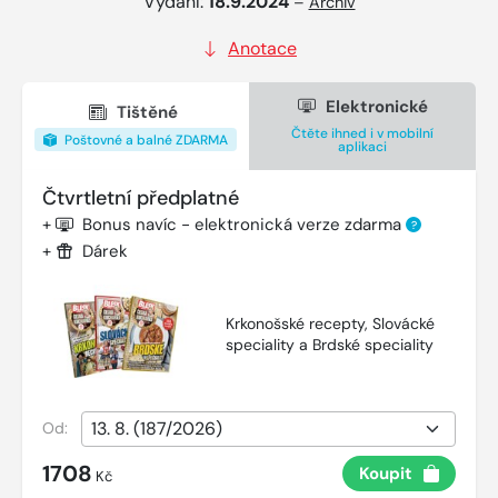
Vydání:
18.9.2024
–
Archiv
Anotace
Elektronické
Tištěné
Čtěte ihned i v mobilní
Poštovné a balné ZDARMA
aplikaci
Čtvrtletní předplatné
+
Bonus navíc - elektronická verze zdarma
?
+
Dárek
Krkonošské recepty, Slovácké
speciality a Brdské speciality
Od:
1708
Koupit
Kč