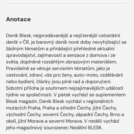
Anotace
Deník Blesk, nejprodávanější a nejčtenější celostátní
deník v ČR, je barevný deník nové doby nevyhýbající se
žádným tématům a přinášející přehledné aktuální
zpravodajství, zajímavosti a senzace z domova i ze
světa, doplněné rozsáhlým obrazovým materiálem.
Pravidelně se věnuje servisním tématům, jako je
cestování, zdraví, vše pro ženy, auto-moto, vzdělávání
nebo bydlení, články jsou plné rad a doporučení.
Sobotní příloha je souhrnem nejzajímavějších událostí
týdne ve společnosti. V pátek vychází se suplementem
Blesk magazín. Deník Blesk vychází v regionálních
mutacích Praha, Praha a střední Čechy, jižní Čechy,
východní Čechy, severní Čechy, západní Čechy, Brno a
okolí, jižní Morava a severní Morava. V neděli vychází
jeho magazínový sourozenec Nedělní BLESK.