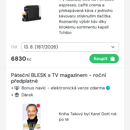
espresso, caffè crema a
překapávaná káva z jednoho
kávovaru stisknutím tlačítka.
Rozmanitý výběr káv díky
širokému sortimentu kapslí
Tchibo
Od:
6830
Koupit
Kč
Páteční BLESK s TV magazínem - roční
předplatné
+
Bonus navíc - elektronická verze zdarma
?
+
Dárek
Kniha Takový byl Karel Gott rok
po té