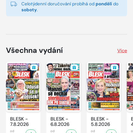
Celotýdenní doručování probíhá od
pondělí
do
soboty
.
Všechna vydání
Více
BLESK -
BLESK -
BLESK -
7.8.2026
6.8.2026
5.8.2026
od
od
od