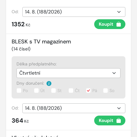
Od:
1352
Koupit
Kč
BLESK s TV magazínem
(
14
čísel)
Délka předplatného:
Dny doručení:
Po
Út
St
Čt
Pá
So
Od:
364
Koupit
Kč