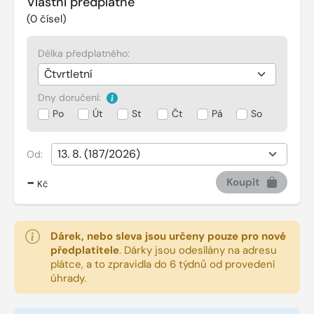
Vlastní předplatné
(
0
čísel)
Délka předplatného:
Dny doručení:
Po
Út
St
Čt
Pá
So
Od:
-
Koupit
Kč
Dárek, nebo sleva jsou určeny pouze pro nové
předplatitele
.
Dárky jsou odesílány na adresu
plátce, a to zpravidla do 6 týdnů od provedení
úhrady.