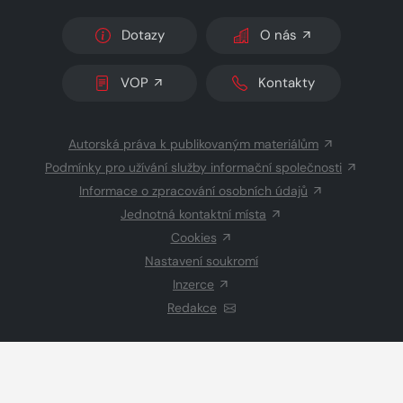
Dotazy
O nás
VOP
Kontakty
Autorská práva k publikovaným materiálům
Podmínky pro užívání služby informační společnosti
Informace o zpracování osobních údajů
Jednotná kontaktní místa
Cookies
Nastavení soukromí
Inzerce
Redakce
© 2026 Copyright
CZECH NEWS CENTER a.s.
a dodavatelé
obsahu