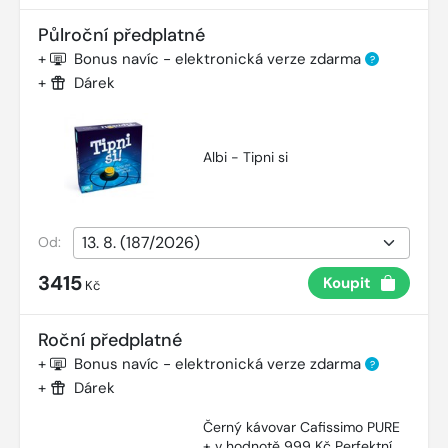
Půlroční předplatné
+
Bonus navíc - elektronická verze zdarma
?
+
Dárek
Albi - Tipni si
Od:
3415
Koupit
Kč
Roční předplatné
+
Bonus navíc - elektronická verze zdarma
?
+
Dárek
Černý kávovar Cafissimo PURE
+ v hodnotě 999 Kč Perfektní