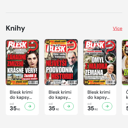
Knihy
Více
Blesk krimi
Blesk krimi
Blesk krimi
do kapsy
do kapsy
do kapsy
č.7/2026
č.6/2026
č.5/2026
od
od
od
35
35
35
Kč
Kč
Kč