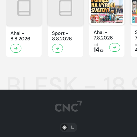
Aha! -
Aha! -
Sport -
7.8.2026
8.8.2026
8.8.2026
od
14
Kč
BLESK - 18
PŘEPNOUT SVĚTLÝ/TMAVÝ REŽIM