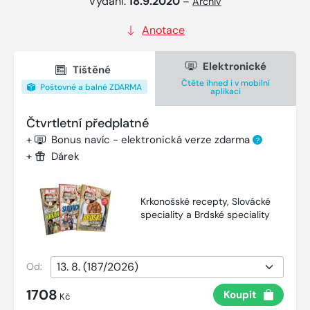
Vydání:
18.9.2020
–
Archiv
Anotace
Elektronické
Tištěné
Čtěte ihned i v mobilní
Poštovné a balné ZDARMA
aplikaci
Čtvrtletní předplatné
+
Bonus navíc - elektronická verze zdarma
?
+
Dárek
Krkonošské recepty, Slovácké
speciality a Brdské speciality
Od:
1708
Koupit
Kč