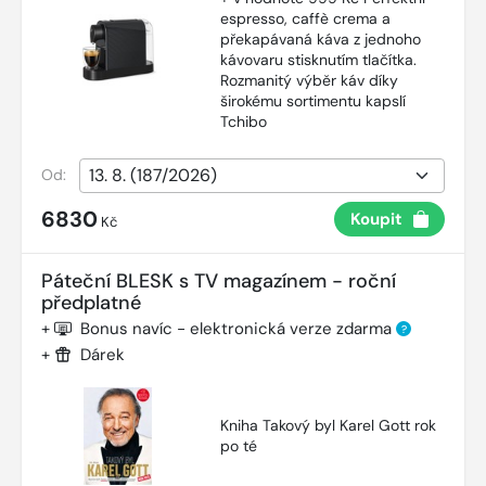
espresso, caffè crema a
překapávaná káva z jednoho
kávovaru stisknutím tlačítka.
Rozmanitý výběr káv díky
širokému sortimentu kapslí
Tchibo
Od:
6830
Koupit
Kč
Páteční BLESK s TV magazínem - roční
předplatné
+
Bonus navíc - elektronická verze zdarma
?
+
Dárek
Kniha Takový byl Karel Gott rok
po té