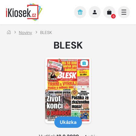
Přejít na hlavní obsah
0
Noviny
BLESK
BLESK
Ukázka