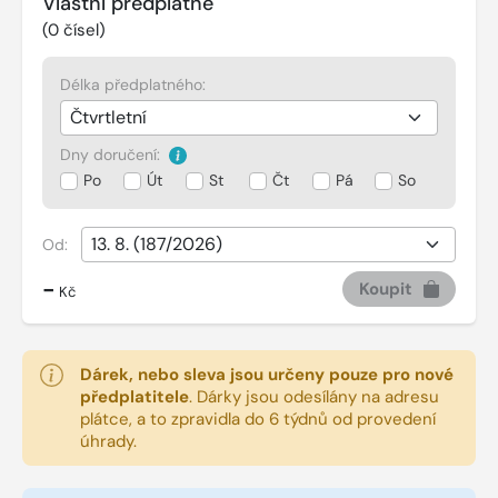
Vlastní předplatné
(
0
čísel)
Délka předplatného:
Dny doručení:
Po
Út
St
Čt
Pá
So
Od:
-
Koupit
Kč
Dárek, nebo sleva jsou určeny pouze pro nové
předplatitele
.
Dárky jsou odesílány na adresu
plátce, a to zpravidla do 6 týdnů od provedení
úhrady.