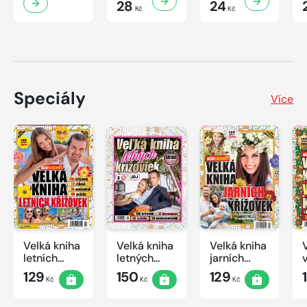
28
24
Kč
Kč
Speciály
Více
Velká kniha
Velká kniha
Velká kniha
letních
letných
jarních
křížovek
krížoviek s
křížovek
129
150
129
Kč
Kč
Kč
2026
TV JOJ
2026
2026