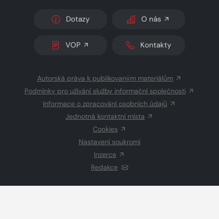
Dotazy
O nás
VOP
Kontakty
Autorská práva k publikovaným materiálům
Podmínky pro užívání služby informační společnosti
Informace o zpracování osobních údajů
Jednotná kontaktní místa
Cookies
Nastavení soukromí
Inzerce
Redakce
© 2026 Copyright
CZECH NEWS CENTER a.s.
a dodavatelé
obsahu