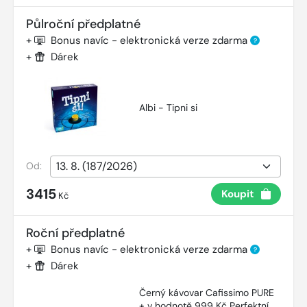
Půlroční předplatné
+
Bonus navíc - elektronická verze zdarma
?
+
Dárek
Albi - Tipni si
Od:
3415
Koupit
Kč
Roční předplatné
+
Bonus navíc - elektronická verze zdarma
?
+
Dárek
Černý kávovar Cafissimo PURE
+ v hodnotě 999 Kč Perfektní