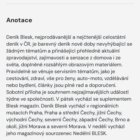
Anotace
Deník Blesk, nejprodávanější a nejčtenější celostátní
deník v ČR, je barevný deník nové doby nevyhýbající se
žádným tématům a přinášející přehledné aktuální
zpravodajství, zajímavosti a senzace z domova i ze
světa, doplněné rozsáhlým obrazovým materiálem.
Pravidelně se věnuje servisním tématům, jako je
cestování, zdraví, vše pro ženy, auto-moto, vzdělávání
nebo bydlení, články jsou plné rad a doporučení.
Sobotní příloha je souhrnem nejzajímavějších událostí
týdne ve společnosti. V pátek vychází se suplementem
Blesk magazín. Deník Blesk vychází v regionálních
mutacích Praha, Praha a střední Čechy, jižní Čechy,
východní Čechy, severní Čechy, západní Čechy, Brno a
okolí, jižní Morava a severní Morava. V neděli vychází
jeho magazínový sourozenec Nedělní BLESK.