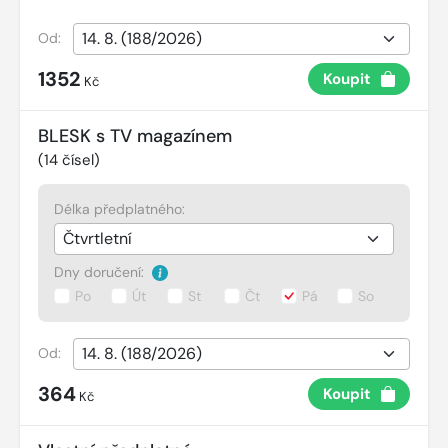
Od:
1352
Koupit
Kč
BLESK s TV magazínem
(
14
čísel)
Délka předplatného:
Dny doručení:
Po
Út
St
Čt
Pá
So
Od:
364
Koupit
Kč